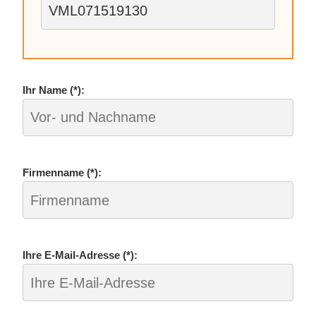
Ihr Name (*):
Fir­men­na­me (*):
Ihre E‑­Mail-Adres­se (*):