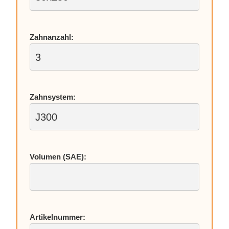
Zahn­an­zahl:
Zahn­sys­tem:
Vo­lu­men (SAE):
Ar­ti­kel­num­mer: