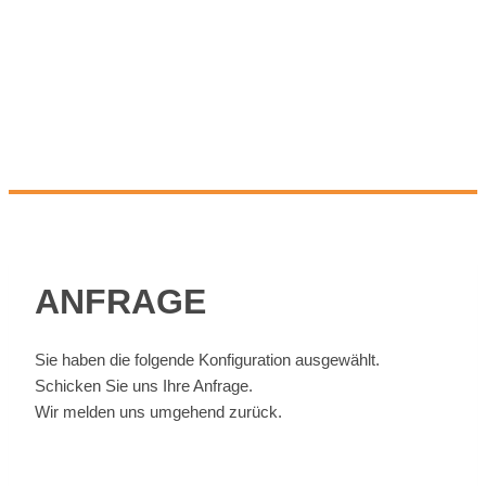
AN­FRA­GE
Sie ha­ben die fol­gen­de Kon­fi­gu­ra­ti­on aus­ge­wählt.
Schi­cken Sie uns Ihre An­fra­ge.
Wir mel­den uns um­ge­hend zu­rück.