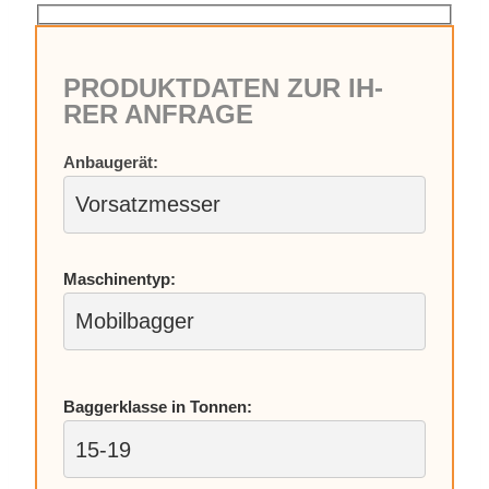
PRO­DUKT­DA­TEN ZUR IH­
RER AN­FRA­GE
An­bau­ge­rät:
Ma­schi­nen­typ:
Bag­ger­klas­se in Ton­nen: