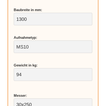
Bau­brei­te in mm:
Auf­nah­me­typ:
Ge­wicht in kg:
Mes­ser: