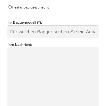
Fest­an­bau ge­wünscht
Ihr Bag­ger­mo­dell (*):
Ihre Nach­richt: