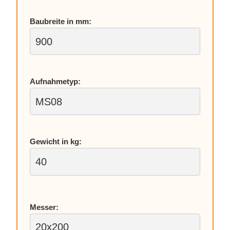
Bau­brei­te in mm:
Auf­nah­me­typ:
Ge­wicht in kg:
Mes­ser: