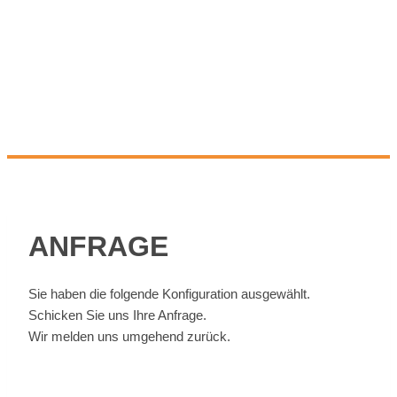
AN­FRA­GE
Sie ha­ben die fol­gen­de Kon­fi­gu­ra­ti­on aus­ge­wählt.
Schi­cken Sie uns Ihre An­fra­ge.
Wir mel­den uns um­ge­hend zu­rück.