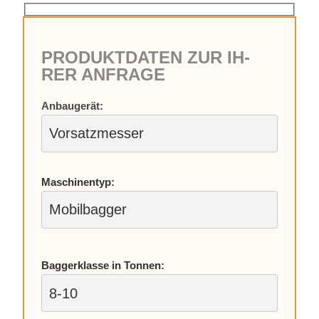
PRO­DUKT­DA­TEN ZUR IH­
RER AN­FRA­GE
An­bau­ge­rät:
Ma­schi­nen­typ:
Bag­ger­klas­se in Ton­nen: