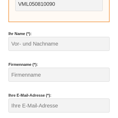
Ihr Name (*):
Fir­men­na­me (*):
Ihre E‑­Mail-Adres­se (*):