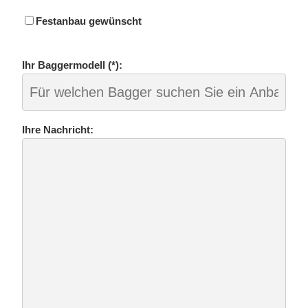
Fest­an­bau ge­wünscht
Ihr Bag­ger­mo­dell (*):
Ihre Nach­richt: