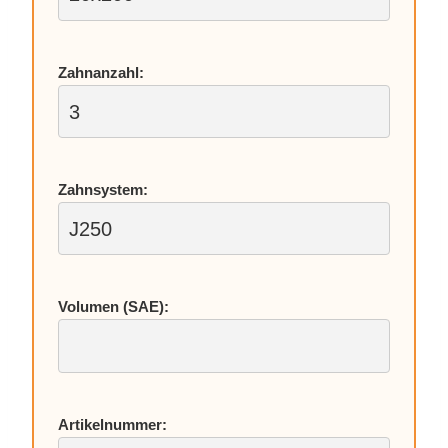
Zahn­an­zahl:
Zahn­sys­tem:
Vo­lu­men (SAE):
Ar­ti­kel­num­mer: