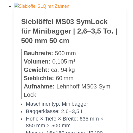
Sieb­löf­fel MS03 Sym­Lock
für Mi­ni­bag­ger | 2,6−3,5 To. |
500 mm 50 cm
Bau­brei­te:
500 mm
Vo­lu­men:
0,105 m³
Ge­wicht:
ca. 94 kg
Sieb­lich­te:
60 mm
Auf­nah­me:
Lehn­hoff MS03 Sym­
Lock
Ma­schi­nen­typ: Mi­ni­bag­ger
Bag­ger­klas­se: 2,6−3,5 t
Höhe × Tie­fe × Brei­te: 635 mm ×
850 mm × 500 mm
Mes­ser: 16×150 mm aus HB400