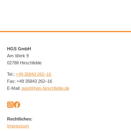
HGS GmbH
Am Werk 9
02788 Hirsch­felde
Tel.:
+49 35843 262–10
Fax: +49 35843 262–16
E‑Mail:
post@​hgs-​hirschfelde.​de
Recht­li­ches:
Im­pres­sum