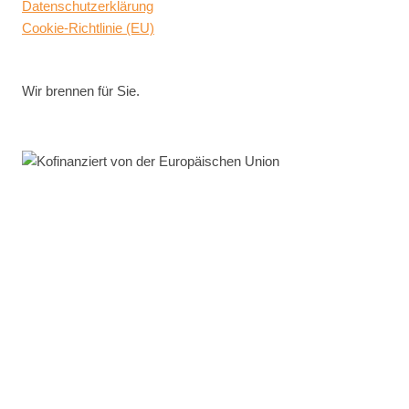
Da­ten­schutz­er­klä­rung
Coo­kie-Richt­li­nie (EU)
Wir brennen für Sie.
Untermenü
LEIS­TUN­GEN
umschalten
MA­SCHI­NEN­BAU
GROB­BLECH­ZU­SCHNITT
STAHL­ZU­SCHNITT & LA­GER­SOR­TI­MENT
ER­FIN­DER­SER­VICE
KON­STRUK­TI­ON