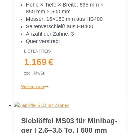
Höhe × Tie­fe × Brei­te: 635 mm ×
850 mm × 500 mm
Mes­ser: 16×150 mm aus HB400
Sei­ten­ver­schleiß aus HB400
An­zahl der Zäh­ne: 3
Quer ver­strebt
LIS­TEN­PREIS
1.169 €
zzgl. MwSt.
Sieb­
Weiterlesen
löf­
fel
MS03
für
Sieb­löf­fel MS03 für Mi­ni­bag­
Mi­
ger | 2,6−3,5 To. | 600 mm
ni­