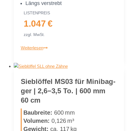
Längs ver­strebt
LIS­TEN­PREIS
1.047 €
zzgl. MwSt.
Sieb­
Weiterlesen
löf­
fel
MS03
für
Sieb­löf­fel MS03 für Mi­ni­bag­
Mi­
ger | 2,6−3,5 To. | 600 mm
ni­
bag­
60 cm
ger
|
Bau­brei­te:
600 mm
2,6−3,5 To.
Vo­lu­men:
0,126 m³
|
Ge­wicht:
ca. 117 kg