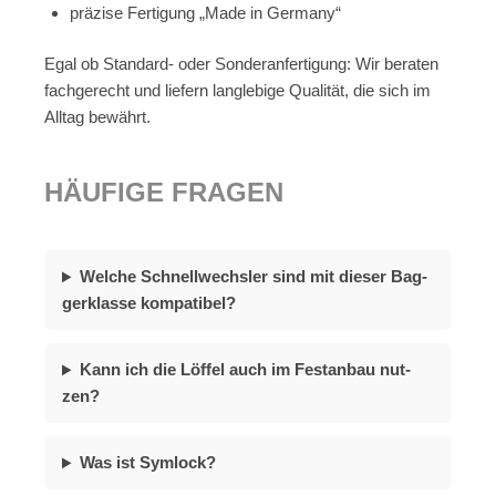
prä­zi­se Fer­ti­gung „Made in Ger­ma­ny“
Egal ob Stan­dard- oder Son­der­an­fer­ti­gung: Wir be­ra­ten
fach­ge­recht und lie­fern lang­le­bi­ge Qua­li­tät, die sich im
All­tag be­währt.
HÄU­FI­GE FRA­GEN
Wel­che Schnell­wechs­ler sind mit die­ser Bag­
ger­klas­se kom­pa­ti­bel?
Kann ich die Löf­fel auch im Fest­an­bau nut­
zen?
Was ist Sym­lock?