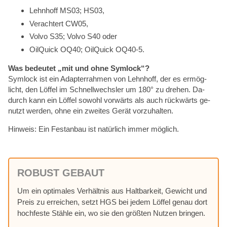
Lehn­hoff MS03; HS03,
Ver­ach­tert CW05,
Vol­vo S35; Vol­vo S40 oder
Oil­Quick OQ40; Oil­Quick OQ40‑5.
Was be­deu­tet „mit und ohne Sym­lock“?
Sym­lock ist ein Ad­ap­ter­rah­men von Lehn­hoff, der es er­mög­
licht, den Löf­fel im Schnell­wechs­ler um 180° zu dre­hen. Da­
durch kann ein Löf­fel so­wohl vor­wärts als auch rück­wärts ge­
nutzt wer­den, ohne ein zwei­tes Ge­rät vor­zu­hal­ten.
Hin­weis: Ein Fest­an­bau ist na­tür­lich im­mer mög­lich.
RO­BUST GE­BAUT
Um ein op­ti­ma­les Ver­hält­nis aus Halt­bar­keit, Ge­wicht und
Preis zu er­rei­chen, setzt HGS bei je­dem Löf­fel ge­nau dort
hoch­fes­te Stäh­le ein, wo sie den größ­ten Nut­zen brin­gen.