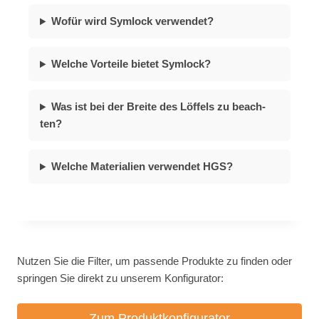
Wo­für wird Sym­lock ver­wen­det?
Wel­che Vor­tei­le bie­tet Sym­lock?
Was ist bei der Brei­te des Löf­fels zu be­ach­
ten?
Wel­che Ma­te­ria­li­en ver­wen­det HGS?
Nutzen Sie die Filter, um passende Produkte zu finden oder
springen Sie direkt zu unserem Konfigurator:
Zum Produktkonfigurator