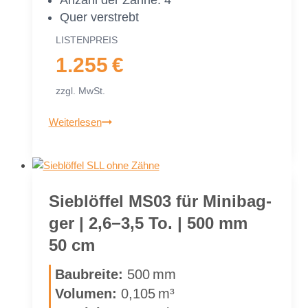
Quer ver­strebt
LIS­TEN­PREIS
1.255 €
zzgl. MwSt.
Sieb­
Weiterlesen
löf­
fel
MS03
Sym­
Sieb­löf­fel MS03 für Mi­ni­bag­
Lock
ger | 2,6−3,5 To. | 500 mm
für
Mi­
50 cm
ni­
bag­
Bau­brei­te:
500 mm
ger
Vo­lu­men:
0,105 m³
|