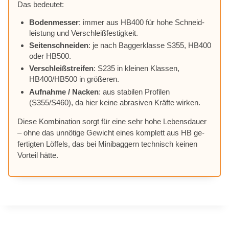
Das be­deu­tet:
Bo­den­mes­ser
: im­mer aus HB400 für hohe Schneid­
leis­tung und Ver­schleiß­fes­tig­keit.
Sei­ten­schnei­den
: je nach Bag­ger­klas­se S355, HB400
oder HB500.
Ver­schleiß­strei­fen
: S235 in klei­nen Klas­sen,
HB400/HB500 in grö­ße­ren.
Auf­nah­me / Na­cken
: aus sta­bi­len Pro­fi­len
(S355/S460), da hier kei­ne ab­ra­si­ven Kräf­te wir­ken.
Die­se Kom­bi­na­ti­on sorgt für eine sehr hohe Le­bens­dau­er
– ohne das un­nö­ti­ge Ge­wicht ei­nes kom­plett aus HB ge­
fer­tig­ten Löf­fels, das bei Mi­ni­bag­gern tech­nisch kei­nen
Vor­teil hät­te.