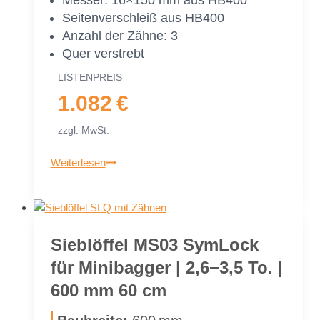
Sei­ten­ver­schleiß aus HB400
An­zahl der Zäh­ne: 3
Quer ver­strebt
LIS­TEN­PREIS
1.082 €
zzgl. MwSt.
Sieb­
Weiterlesen
löf­
fel
MS03
Sym­
Sieb­löf­fel MS03 Sym­Lock
Lock
für Mi­ni­bag­ger | 2,6−3,5 To. |
für
Mi­
600 mm 60 cm
ni­
bag­