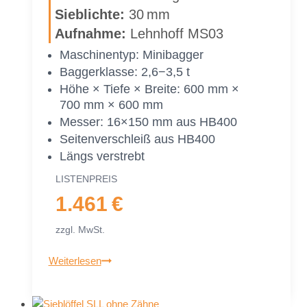
500 mm
Sieb­lich­te:
30 mm
50 cm
Auf­nah­me:
Lehn­hoff MS03
Ma­schi­nen­typ: Mi­ni­bag­ger
Bag­ger­klas­se: 2,6−3,5 t
Höhe × Tie­fe × Brei­te: 600 mm ×
700 mm × 600 mm
Mes­ser: 16×150 mm aus HB400
Sei­ten­ver­schleiß aus HB400
Längs ver­strebt
LIS­TEN­PREIS
1.461 €
zzgl. MwSt.
Sieb­
Weiterlesen
löf­
fel