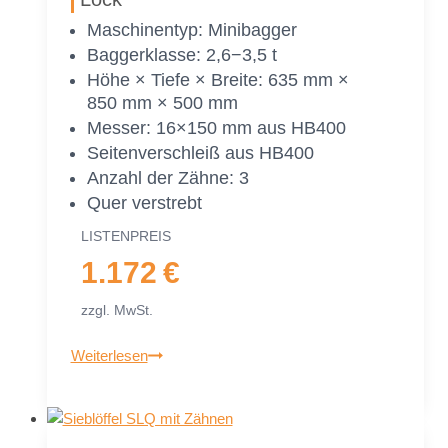
Ma­schi­nen­typ: Mi­ni­bag­ger
Bag­ger­klas­se: 2,6−3,5 t
Höhe × Tie­fe × Brei­te: 635 mm ×
850 mm × 500 mm
Mes­ser: 16×150 mm aus HB400
Sei­ten­ver­schleiß aus HB400
An­zahl der Zäh­ne: 3
Quer ver­strebt
LIS­TEN­PREIS
1.172 €
zzgl. MwSt.
Sieb­
Weiterlesen
löf­
fel
MS03