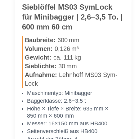
Sym­
Sieb­löf­fel MS03 Sym­Lock
Lock
für Mi­ni­bag­ger | 2,6−3,5 To. |
für
Mi­
600 mm 60 cm
ni­
bag­
Bau­brei­te:
600 mm
ger
Vo­lu­men:
0,126 m³
|
Ge­wicht:
ca. 111 kg
2,6−3,5 To.
Sieb­lich­te:
30 mm
|
Auf­nah­me:
Lehn­hoff MS03 Sym­
500 mm
Lock
50 cm
Ma­schi­nen­typ: Mi­ni­bag­ger
Bag­ger­klas­se: 2,6−3,5 t
Höhe × Tie­fe × Brei­te: 635 mm ×
850 mm × 600 mm
Mes­ser: 16×150 mm aus HB400
Sei­ten­ver­schleiß aus HB400
An­zahl der Zäh­ne: 4