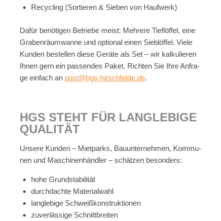
Re­cy­cling (Sor­tie­ren & Sie­ben von Hauf­werk)
Da­für be­nö­ti­gen Be­trie­be meist: Meh­re­re Tief­löf­fel, eine
Gra­ben­räum­wan­ne und op­tio­nal ei­nen Sieb­löf­fel. Vie­le
Kun­den be­stel­len die­se Ge­rä­te als Set – wir kal­ku­lie­ren
Ih­nen gern ein pas­sen­des Pa­ket. Rich­ten Sie Ihre An­fra­
ge ein­fach an
post@​hgs-​hirschfelde.​de
.
HGS STEHT FÜR LANG­LE­BI­GE
QUA­LI­TÄT
Un­se­re Kun­den – Miet­parks, Bau­un­ter­neh­men, Kom­mu­
nen und Ma­schi­nen­händ­ler – schät­zen be­son­ders:
hohe Grund­sta­bi­li­tät
durch­dach­te Ma­te­ri­al­wahl
lang­le­bi­ge Schweiß­kon­struk­tio­nen
zu­ver­läs­si­ge Schnitt­brei­ten