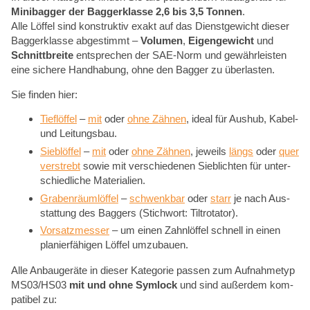
Mi­ni­bag­ger der Bag­ger­klas­se 2,6 bis 3,5 Ton­nen
.
Alle Löf­fel sind kon­struk­tiv ex­akt auf das Dienst­ge­wicht die­ser
Bag­ger­klas­se ab­ge­stimmt –
Vo­lu­men
,
Ei­gen­ge­wicht
und
Schnitt­brei­te
ent­spre­chen der SAE-Norm und ge­währ­leis­ten
eine si­che­re Hand­ha­bung, ohne den Bag­ger zu über­las­ten.
Sie fin­den hier:
Tief­löf­fel
–
mit
oder
ohne Zäh­nen
, ide­al für Aus­hub, Ka­bel-
und Lei­tungs­bau.
Sieb­löf­fel
–
mit
oder
ohne Zäh­nen
, je­weils
längs
oder
quer
ver­strebt
so­wie mit ver­schie­de­nen Sieb­lich­ten für un­ter­
schied­li­che Ma­te­ria­li­en.
Gra­ben­räum­löf­fel
–
schwenk­bar
oder
starr
je nach Aus­
stat­tung des Bag­gers (Stich­wort: Til­tro­ta­tor).
Vor­satz­mes­ser
– um ei­nen Zahn­löf­fel schnell in ei­nen
pla­nier­fä­hi­gen Löf­fel um­zu­bau­en.
Alle An­bau­ge­rä­te in die­ser Ka­te­go­rie pas­sen zum Auf­nah­me­typ
MS03/HS03
mit und ohne Sym­lock
und sind au­ßer­dem kom­
pa­ti­bel zu: