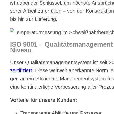
ist da­bei der Schlüs­sel, um höchs­te An­sprü­ch
se­rer Ar­beit zu er­fül­len – von der Kon­struk­ti­o
bis hin zur Lie­fe­rung.
ISO 9001 – Qua­li­täts­ma­nage­men
Ni­veau
Un­ser Qua­li­täts­ma­nage­ment­sys­tem ist seit 
zer­ti­fi­ziert
. Die­se welt­weit an­er­kann­te Norm le
gen an ein ef­fi­zi­en­tes Ma­nage­ment­sys­tem fes
eine kon­ti­nu­ier­li­che Ver­bes­se­rung al­ler Pro­zes
Vor­tei­le für un­se­re Kun­den:
Trans­pa­ren­te Ab­läu­fe und Pro­zes­se