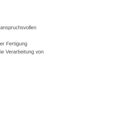
an­spruchs­vol­len
der Fer­ti­gung
 die Ver­ar­bei­tung von