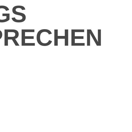
HGS
PRE­CHEN