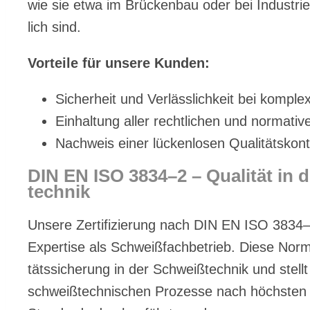
wie sie etwa im Brü­cken­bau oder bei In­dus­trie­a
lich sind.
Vor­tei­le für un­se­re Kun­den:
Si­cher­heit und Ver­läss­lich­keit bei kom­ple
Ein­hal­tung al­ler recht­li­chen und nor­ma­ti­
Nach­weis ei­ner lü­cken­lo­sen Qua­li­täts­kon­t
DIN EN ISO 3834–2 – Qua­li­tät in 
tech­nik
Un­se­re Zer­ti­fi­zie­rung nach DIN EN ISO 3834–2
Ex­per­ti­se als Schweiß­fach­be­trieb. Die­se Norm
täts­si­che­rung in der Schweiß­tech­nik und stellt
schweiß­tech­ni­schen Pro­zes­se nach höchs­ten in­