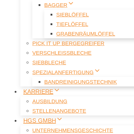
BAG­GER
SIEB­LÖF­FEL
TIEF­LÖF­FEL
GRA­BEN­RÄUM­LÖF­FEL
PICK IT UP BER­GE­G­REI­FER
VER­SCHLEISS­BLE­CHE
SIEB­BLE­CHE
SPE­ZI­AL­AN­FER­TI­GUNG
BAND­REI­NI­GUNGS­TECH­NIK
KAR­RIE­RE
AUS­BIL­DUNG
STEL­LEN­AN­GE­BO­TE
HGS GMBH
UN­TER­NEH­MENS­GE­SCHICH­TE