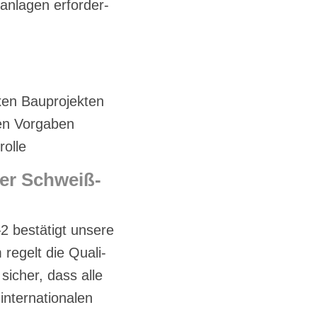
n­la­gen er­for­der­
­xen Bau­pro­jek­ten
ven Vor­ga­ben
rol­le
der Schweiß­
 be­stä­tigt un­se­re
 re­gelt die Qua­li­
 si­cher, dass alle
ter­na­tio­na­len