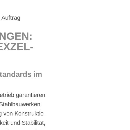
 Auf­trag
UN­GEN:
EX­ZEL­
tan­dards im
trieb ga­ran­tie­ren
 Stahl­bau­wer­ken.
ng von Kon­struk­tio­
it und Sta­bi­li­tät,