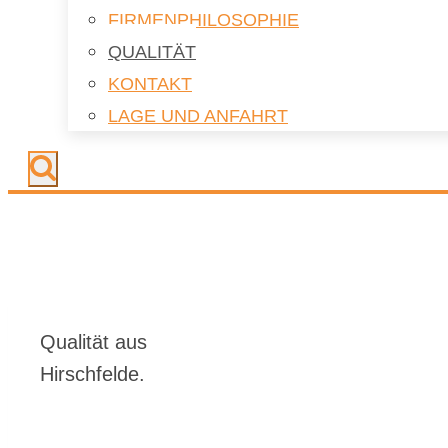
FIR­MEN­PHI­LO­SO­PHIE
QUA­LI­TÄT
KON­TAKT
LAGE UND AN­FAHRT
Qua­li­tät aus
Hirsch­felde.