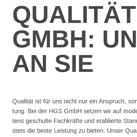
QUA­LI­TÄ
GMBH: UN
AN SIE
Qua­li­tät ist für uns nicht nur ein An­spruch, son
tung. Bei der HGS GmbH set­zen wir auf mo­der
tens ge­schul­te Fach­kräf­te und eta­blier­te Sta
stets die bes­te Leis­tung zu bie­ten. Un­ser Qua­