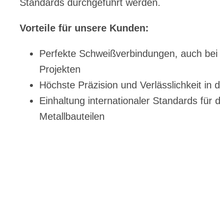
Stan­dards durch­ge­führt wer­den.
Vor­tei­le für un­se­re Kun­den:
Per­fek­te Schweiß­ver­bin­dun­gen, auch bei 
Pro­jek­ten
Höchs­te Prä­zi­si­on und Ver­läss­lich­keit in 
Ein­hal­tung in­ter­na­tio­na­ler Stan­dards für
Me­tall­bau­tei­len