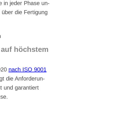
e in je­der Pha­se un­
n über die Fer­ti­gung
t auf höchs­tem
2020
nach ISO 9001
gt die An­for­de­run­
t und ga­ran­tiert
­se.