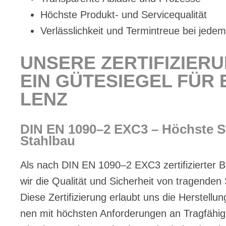
Höchs­te Pro­dukt- und Ser­vice­qua­li­tät
Ver­läss­lich­keit und Ter­min­treue bei je­dem
UN­SE­RE ZER­TI­FI­ZIE­R
EIN GÜ­TE­SIE­GEL FÜR 
LENZ
DIN EN 1090–2 EXC3 – Höchs­te S
Stahl­bau
Als nach DIN EN 1090–2 EXC3 zer­ti­fi­zier­ter Be­
wir die Qua­li­tät und Si­cher­heit von tra­gen­den
Die­se Zer­ti­fi­zie­rung er­laubt uns die Her­stel­lu
nen mit höchs­ten An­for­de­run­gen an Trag­fä­hig­ke