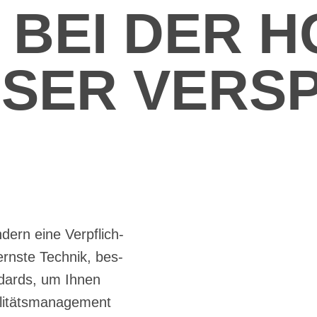
T BEI DER 
­SER VER­S
­dern eine Ver­pflich­
ns­te Tech­nik, bes­
n­dards, um Ih­nen
li­täts­ma­nage­ment