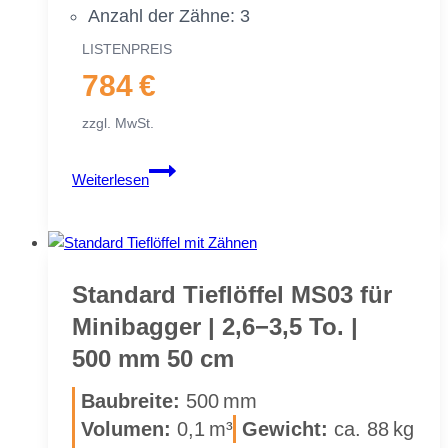
An­zahl der Zäh­ne: 3
LIS­TEN­PREIS
784 €
zzgl. MwSt.
Stan­
Weiterlesen
dard
Tief­
löf­
fel
MS03
Stan­dard Tief­löf­fel MS03 für
für
Mi­ni­bag­ger | 2,6−3,5 To. |
Mi­
500 mm 50 cm
ni­
bag­
Bau­brei­te:
500 mm
ger
Vo­lu­men:
0,1 m³
Ge­wicht:
ca. 88 kg
|