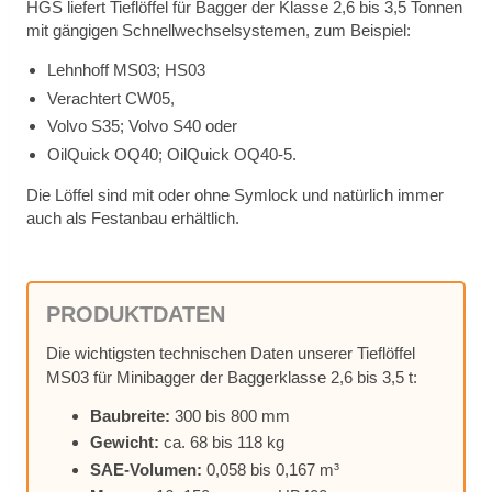
HGS lie­fert Tief­löf­fel für Bag­ger der Klas­se 2,6 bis 3,5 Ton­nen
mit gän­gi­gen Schnell­wech­sel­sys­te­men, zum Bei­spiel:
Lehn­hoff MS03; HS03
Ver­ach­tert CW05,
Vol­vo S35; Vol­vo S40 oder
Oil­Quick OQ40; Oil­Quick OQ40‑5.
Die Löf­fel sind mit oder ohne Sym­lock und na­tür­lich im­mer
auch als Fest­an­bau er­hält­lich.
PRO­DUKT­DA­TEN
Die wich­tigs­ten tech­ni­schen Da­ten un­se­rer Tief­löf­fel
MS03 für Mi­ni­bag­ger der Bag­ger­klas­se 2,6 bis 3,5 t:
Bau­brei­te:
300 bis 800 mm
Ge­wicht:
ca. 68 bis 118 kg
SAE-Vo­lu­men:
0,058 bis 0,167 m³