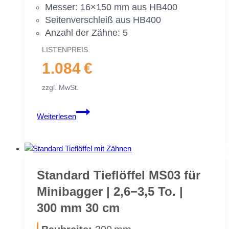
Mes­ser: 16×150 mm aus HB400
Sei­ten­ver­schleiß aus HB400
An­zahl der Zäh­ne: 5
LIS­TEN­PREIS
1.084 €
zzgl. MwSt.
Stan­
Weiterlesen
dard
Tief­
löf­
fel
MS03
Stan­dard Tief­löf­fel MS03 für
Sym­
Mi­ni­bag­ger | 2,6−3,5 To. |
Lock
300 mm 30 cm
für
Mi­