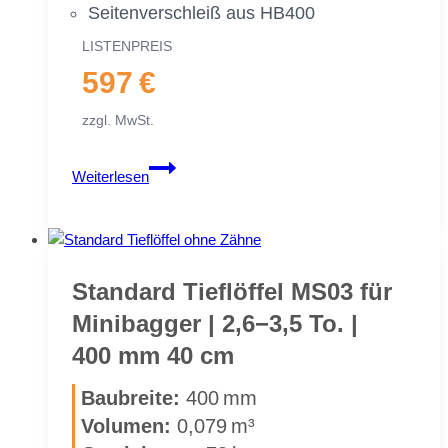
Sei­ten­ver­schleiß aus HB400
LIS­TEN­PREIS
597 €
zzgl. MwSt.
Stan­
Weiterlesen
dard
Tief­
löf­
fel
MS03
Stan­dard Tief­löf­fel MS03 für
für
Mi­ni­bag­ger | 2,6−3,5 To. |
Mi­
400 mm 40 cm
ni­
bag­
Bau­brei­te:
400 mm
ger
Vo­lu­men:
0,079 m³
|