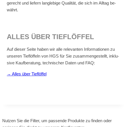
ge­recht und lie­fern lang­le­bi­ge Qua­li­tät, die sich im All­tag be­
währt.
AL­LES ÜBER TIEF­LÖF­FEL
Auf die­ser Sei­te ha­ben wir alle re­le­van­ten In­for­ma­tio­nen zu
un­se­ren Tief­löf­feln von HGS für Sie zu­sam­men­ge­stellt, in­klu­
si­ve Kauf­be­ra­tung, tech­ni­scher Da­ten und FAQ:
→ Al­les über Tief­löf­fel
Nutzen Sie die Filter, um passende Produkte zu finden oder