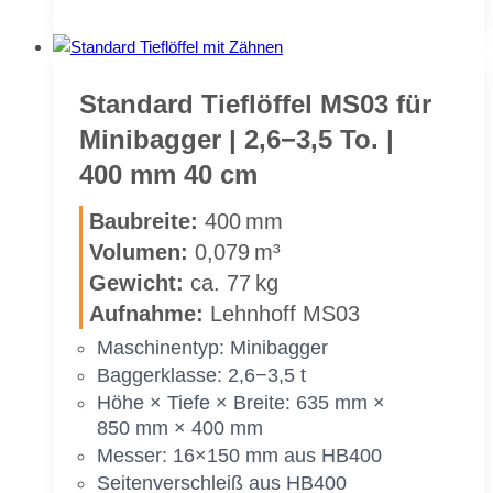
Tief­
löf­
fel
MS03
Stan­dard Tief­löf­fel MS03 für
für
Mi­ni­bag­ger | 2,6−3,5 To. |
Mi­
400 mm 40 cm
ni­
bag­
Bau­brei­te:
400 mm
ger
Vo­lu­men:
0,079 m³
|
Ge­wicht:
ca. 77 kg
2,6−3,5 To.
|
Auf­nah­me:
Lehn­hoff MS03
300 mm
Ma­schi­nen­typ: Mi­ni­bag­ger
30 cm
Bag­ger­klas­se: 2,6−3,5 t
Höhe × Tie­fe × Brei­te: 635 mm ×
850 mm × 400 mm
Mes­ser: 16×150 mm aus HB400
Sei­ten­ver­schleiß aus HB400