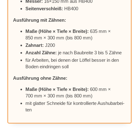
Mes­ser:
16×150 mm aus HB400
Sei­ten­ver­schleiß:
HB400
Aus­füh­rung mit Zäh­nen:
Maße (Höhe × Tie­fe × Brei­te):
635 mm ×
850 mm × 300 mm (bis 800 mm)
Zahn­art:
J200
An­zahl Zäh­ne:
je nach Bau­brei­te 3 bis 5 Zäh­ne
für Ar­bei­ten, bei de­nen der Löf­fel bes­ser in den
Bo­den ein­drin­gen soll
Aus­füh­rung ohne Zäh­ne:
Maße (Höhe × Tie­fe × Brei­te):
600 mm ×
700 mm × 300 mm (bis 800 mm)
mit glat­ter Schnei­de für kon­trol­lier­te Aus­hub­ar­bei­
ten