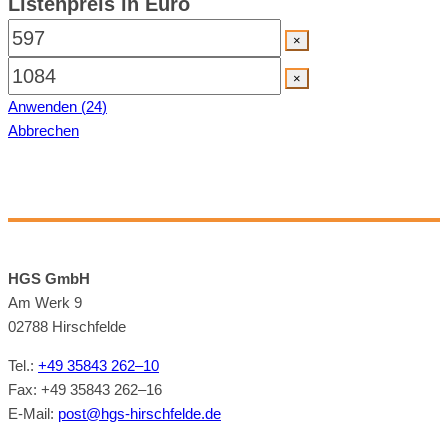
Listenpreis in Euro
×
×
Anwenden
(
24
)
Abbrechen
HGS GmbH
Am Werk 9
02788 Hirsch­felde
Tel.:
+49 35843 262–10
Fax: +49 35843 262–16
E‑Mail:
post@​hgs-​hirschfelde.​de