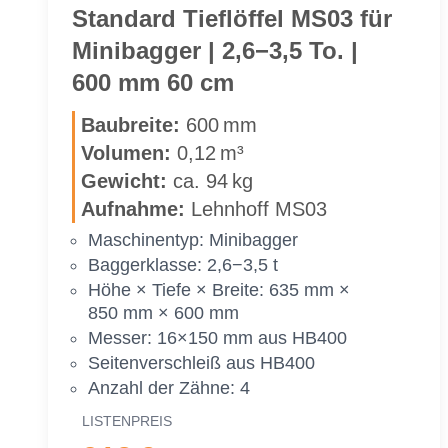
MS03
Stan­dard Tief­löf­fel MS03 für
für
Mi­ni­bag­ger | 2,6−3,5 To. |
Mi­
600 mm 60 cm
ni­
bag­
Bau­brei­te:
600 mm
ger
Vo­lu­men:
0,12 m³
|
Ge­wicht:
ca. 94 kg
2,6−3,5 To.
|
Auf­nah­me:
Lehn­hoff MS03
500 mm
Ma­schi­nen­typ: Mi­ni­bag­ger
50 cm
Bag­ger­klas­se: 2,6−3,5 t
Höhe × Tie­fe × Brei­te: 635 mm ×
850 mm × 600 mm
Mes­ser: 16×150 mm aus HB400
Sei­ten­ver­schleiß aus HB400
An­zahl der Zäh­ne: 4
LIS­TEN­PREIS