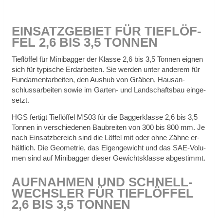
EIN­SATZ­GE­BIET FÜR TIEF­LÖF­
FEL 2,6 BIS 3,5 TON­NEN
Tief­löf­fel für Mi­ni­bag­ger der Klas­se 2,6 bis 3,5 Ton­nen eig­nen
sich für ty­pi­sche Erd­ar­bei­ten. Sie wer­den un­ter an­de­rem für
Fun­da­men­tar­bei­ten, den Aus­hub von Grä­ben, Haus­an­
schluss­ar­bei­ten so­wie im Gar­ten- und Land­schafts­bau ein­ge­
setzt.
HGS fer­tigt Tief­löf­fel MS03 für die Bag­ger­klas­se 2,6 bis 3,5
Ton­nen in ver­schie­de­nen Bau­brei­ten von 300 bis 800 mm. Je
nach Ein­satz­be­reich sind die Löf­fel mit oder ohne Zäh­ne er­
hält­lich. Die Geo­me­trie, das Ei­gen­ge­wicht und das SAE-Vo­lu­
men sind auf Mi­ni­bag­ger die­ser Ge­wichts­klas­se ab­ge­stimmt.
AUF­NAH­MEN UND SCHNELL­
WECHS­LER FÜR TIEF­LÖF­FEL
2,6 BIS 3,5 TON­NEN