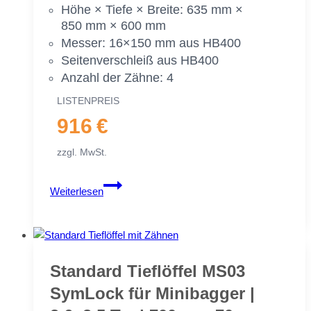
Höhe × Tie­fe × Brei­te: 635 mm ×
50 cm
850 mm × 600 mm
Mes­ser: 16×150 mm aus HB400
Sei­ten­ver­schleiß aus HB400
An­zahl der Zäh­ne: 4
LIS­TEN­PREIS
916 €
zzgl. MwSt.
Stan­
Weiterlesen
dard
Tief­
löf­
fel
MS03
Stan­dard Tief­löf­fel MS03
Sym­
Sym­Lock für Mi­ni­bag­ger |
Lock