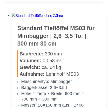
Stan­dard Tief­löf­fel MS03 für
Mi­ni­bag­ger | 2,6−3,5 To. |
300 mm 30 cm
Bau­brei­te:
300 mm
Vo­lu­men:
0,058 m³
Ge­wicht:
ca. 64 kg
Auf­nah­me:
Lehn­hoff MS03
Ma­schi­nen­typ: Mi­ni­bag­ger
Bag­ger­klas­se: 2,6−3,5 t
Höhe × Tie­fe × Brei­te: 600 mm ×
700 mm × 300 mm
Mes­ser: 16×150 mm aus HB400