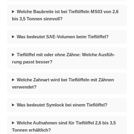
60 cm
Wel­che Bau­brei­te ist bei Tief­löf­feln MS03 von 2,6
bis 3,5 Ton­nen sinn­voll?
Was be­deu­tet SAE-Vo­lu­men beim Tief­löf­fel?
Tief­löf­fel mit oder ohne Zäh­ne: Wel­che Aus­füh­
rung passt bes­ser?
Wel­che Zahn­art wird bei Tief­löf­feln mit Zäh­nen
ver­wen­det?
Was be­deu­tet Sym­lock bei ei­nem Tief­löf­fel?
Wel­che Auf­nah­men sind für Tief­löf­fel 2,6 bis 3,5
Ton­nen er­hält­lich?