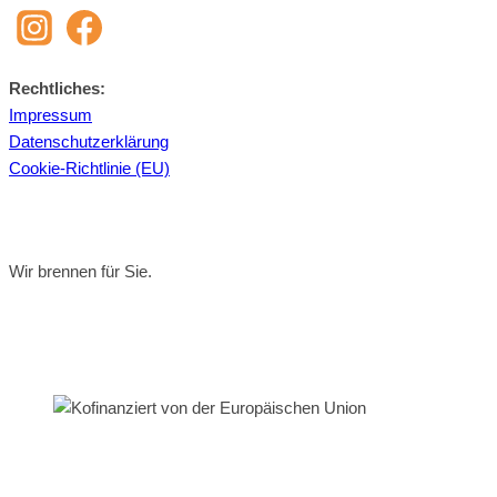
Recht­li­ches:
Im­pres­sum
Da­ten­schutz­er­klä­rung
Coo­kie-Richt­li­nie (EU)
Wir brennen für Sie.