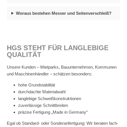
Wor­aus be­stehen Mes­ser und Sei­ten­ver­schleiß?
HGS STEHT FÜR LANG­LE­BI­GE
QUA­LI­TÄT
Un­se­re Kun­den – Miet­parks, Bau­un­ter­neh­men, Kom­mu­nen
und Ma­schi­nen­händ­ler – schät­zen be­son­ders:
hohe Grund­sta­bi­li­tät
durch­dach­te Ma­te­ri­al­wahl
lang­le­bi­ge Schweiß­kon­struk­tio­nen
zu­ver­läs­si­ge Schnitt­brei­ten
prä­zi­se Fer­ti­gung „Made in Ger­ma­ny“
Egal ob Stan­dard- oder Son­der­an­fer­ti­gung: Wir be­ra­ten fach­