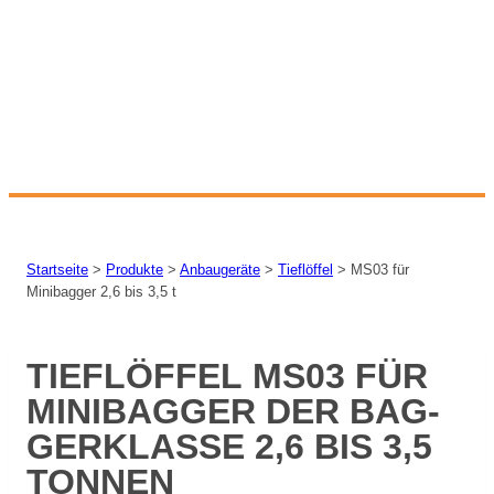
Startseite
>
Produkte
>
Anbaugeräte
>
Tieflöffel
>
MS03 für
Minibagger 2,6 bis 3,5 t
TIEF­LÖF­FEL MS03 FÜR
MI­NI­BAG­GER DER BAG­
GER­KLAS­SE 2,6 BIS 3,5
TON­NEN