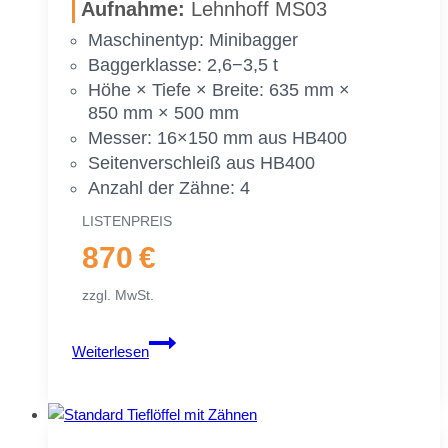
Auf­nah­me:
Lehn­hoff MS03
2,6−3,5 To.
|
Ma­schi­nen­typ: Mi­ni­bag­ger
400 mm
Bag­ger­klas­se: 2,6−3,5 t
40 cm
Höhe × Tie­fe × Brei­te: 635 mm ×
850 mm × 500 mm
Mes­ser: 16×150 mm aus HB400
Sei­ten­ver­schleiß aus HB400
An­zahl der Zäh­ne: 4
LIS­TEN­PREIS
870 €
zzgl. MwSt.
Stan­
Weiterlesen
dard
Tief­
löf­
fel