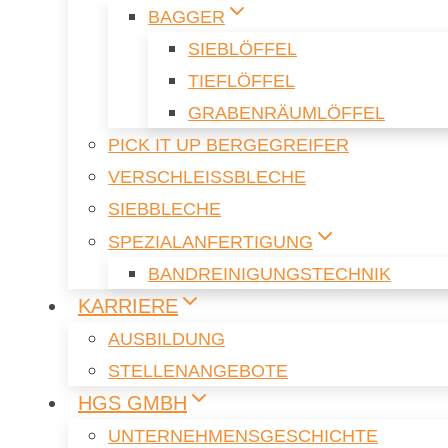
BAG­GER
SIEB­LÖF­FEL
TIEF­LÖF­FEL
GRA­BEN­RÄUM­LÖF­FEL
PICK IT UP BER­GE­G­REI­FER
VER­SCHLEISS­BLE­CHE
SIEB­BLE­CHE
SPE­ZI­AL­AN­FER­TI­GUNG
BAND­REI­NI­GUNGS­TECH­NIK
KAR­RIE­RE
AUS­BIL­DUNG
STEL­LEN­AN­GE­BO­TE
HGS GMBH
UN­TER­NEH­MENS­GE­SCHICH­TE