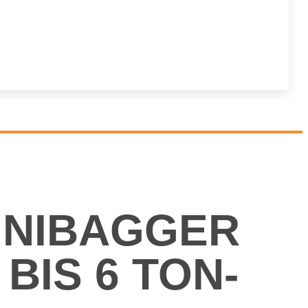
­NI­BAG­GER
 BIS 6 TON­