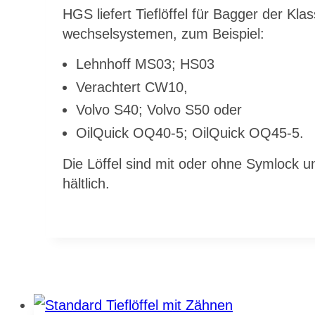
HGS lie­fert Tief­löf­fel für Bag­ger der Kl
wech­sel­sys­te­men, zum Bei­spiel:
Lehn­hoff MS03; HS03
Ver­ach­tert CW10,
Vol­vo S40; Vol­vo S50 oder
Oil­Quick OQ40‑5; Oil­Quick OQ45‑5.
Die Löf­fel sind mit oder ohne Sym­lock un
hält­lich.