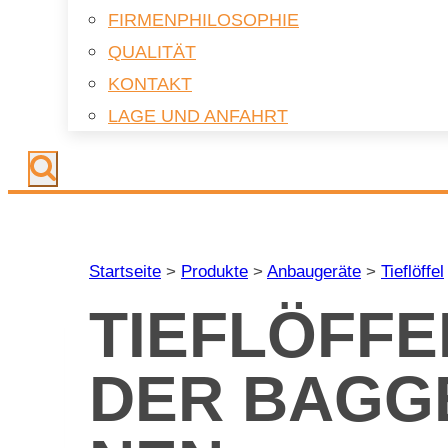
FIR­MEN­PHI­LO­SO­PHIE
QUA­LI­TÄT
KON­TAKT
LAGE UND AN­FAHRT
Startseite
>
Produkte
>
Anbaugeräte
>
Tieflöffel
TIEF­LÖF­F
DER BAG­GE