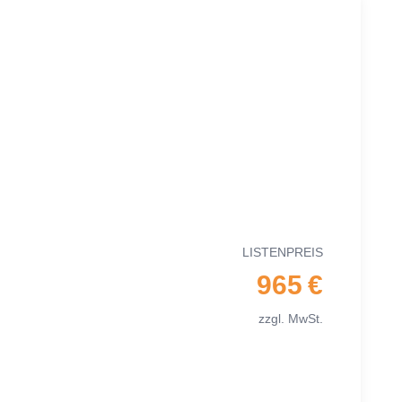
LIS­TEN­PREIS
965 €
zzgl. MwSt.