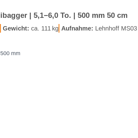
­ni­bag­ger | 5,1−6,0 To. | 500 mm 50 cm
Ge­wicht:
ca. 111 kg
Auf­nah­me:
Lehn­hoff MS03
× 500 mm