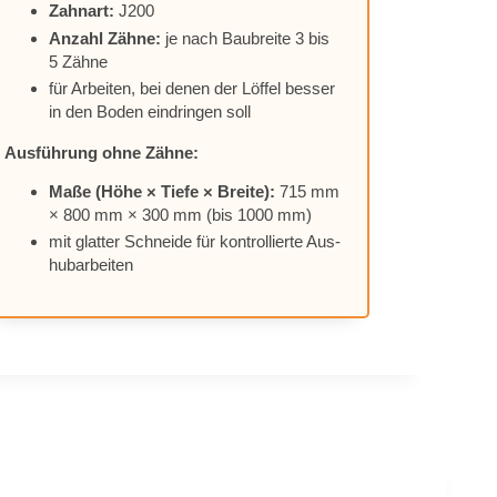
Zahn­art:
J200
An­zahl Zäh­ne:
je nach Bau­brei­te 3 bis
5 Zäh­ne
für Ar­bei­ten, bei de­nen der Löf­fel bes­ser
in den Bo­den ein­drin­gen soll
Aus­füh­rung ohne Zäh­ne:
Maße (Höhe × Tie­fe × Brei­te):
715 mm
× 800 mm × 300 mm (bis 1000 mm)
mit glat­ter Schnei­de für kon­trol­lier­te Aus­
hub­ar­bei­ten