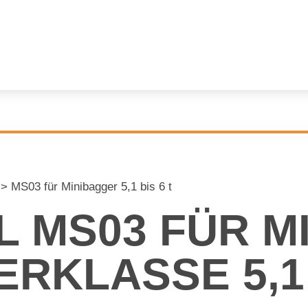
>
MS03 für Minibagger 5,1 bis 6 t
EL MS03 FÜR MI
R­KLAS­SE 5,1