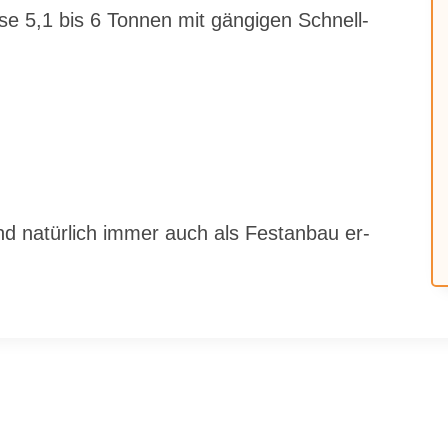
as­se 5,1 bis 6 Ton­nen mit gän­gi­gen Schnell­
d na­tür­lich im­mer auch als Fest­an­bau er­