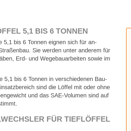
ÖF­FEL 5,1 BIS 6 TON­NEN
­se 5,1 bis 6 Ton­nen eig­nen sich für an­
d Stra­ßen­bau. Sie wer­den un­ter an­de­rem für
ä­ben, Erd- und We­ge­bau­ar­bei­ten so­wie im
s­se 5,1 bis 6 Ton­nen in ver­schie­de­nen Bau­
satz­be­reich sind die Löf­fel mit oder ohne
i­gen­ge­wicht und das SAE-Vo­lu­men sind auf
­stimmt.
WECHS­LER FÜR TIEF­LÖF­FEL