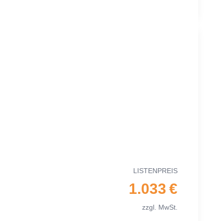
LIS­TEN­PREIS
1.033 €
zzgl. MwSt.