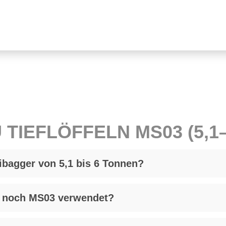
 TIEF­LÖF­FELN MS03 (5,1–
­ni­bag­ger von 5,1 bis 6 Ton­nen?
se noch MS03 ver­wen­det?