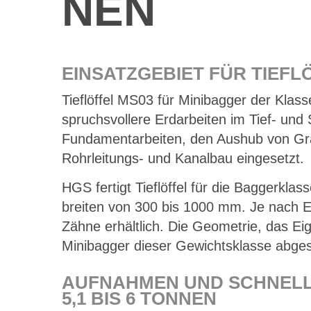
NEN
EIN­SATZ­GE­BIET FÜR TIEF­L
Tief­löf­fel MS03 für Mi­ni­bag­ger der Klas
spruchs­vol­le­re Erd­ar­bei­ten im Tief- un
Fun­da­men­tar­bei­ten, den Aus­hub von Gr
Rohr­lei­tungs- und Ka­nal­bau ein­ge­setzt.
HGS fer­tigt Tief­löf­fel für die Bag­ger­kla
brei­ten von 300 bis 1000 mm. Je nach Ein­
Zäh­ne er­hält­lich. Die Geo­me­trie, das E
Mi­ni­bag­ger die­ser Ge­wichts­klas­se ab­ge
AUF­NAH­MEN UND SCHNELL­
5,1 BIS 6 TON­NEN