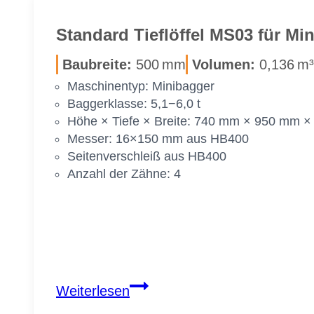
Stan­dard Tief­löf­fel MS03 für Mi
Bau­brei­te:
500 mm
Vo­lu­men:
0,136 m³
Ma­schi­nen­typ: Mi­ni­bag­ger
Bag­ger­klas­se: 5,1−6,0 t
Höhe × Tie­fe × Brei­te: 740 mm × 950 mm 
Mes­ser: 16×150 mm aus HB400
Sei­ten­ver­schleiß aus HB400
An­zahl der Zäh­ne: 4
Stan­
Weiterlesen
dard