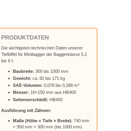
PRO­DUKT­DA­TEN
Die wich­tigs­ten tech­ni­schen Da­ten un­se­rer
Tief­löf­fel für Mi­ni­bag­ger der Bag­ger­klas­se 5,1
bis 6 t:
Bau­brei­te:
300 bis 1000 mm
Ge­wicht:
ca. 82 bis 171 kg
SAE-Vo­lu­men:
0,078 bis 0,288 m³
Mes­ser:
16×150 mm aus HB400
Sei­ten­ver­schleiß:
HB400
Aus­füh­rung mit Zäh­nen:
Maße (Höhe × Tie­fe × Brei­te):
740 mm
× 950 mm × 300 mm (bis 1000 mm)