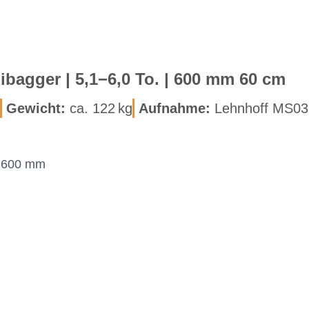
­ni­bag­ger | 5,1−6,0 To. | 600 mm 60 cm
Ge­wicht:
ca. 122 kg
Auf­nah­me:
Lehn­hoff MS03
× 600 mm