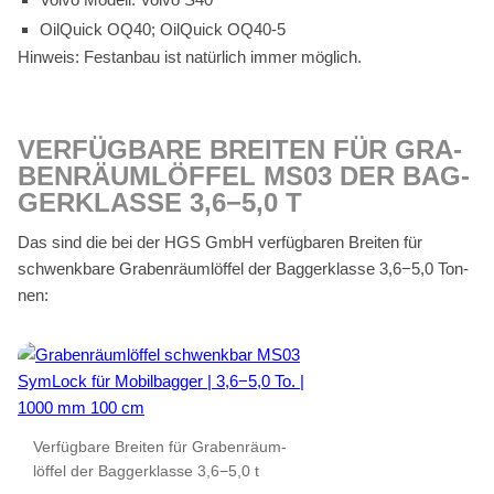
Oil­Quick OQ40; Oil­Quick OQ40‑5
Hin­weis: Fest­an­bau ist na­tür­lich im­mer mög­lich.
VER­FÜG­BA­RE BREI­TEN FÜR GRA­
BEN­RÄUM­LÖF­FEL MS03 DER BAG­
GER­KLAS­SE 3,6−5,0 T
Das sind die bei der HGS GmbH ver­füg­ba­ren Brei­ten für
schwenk­bare Gra­ben­räum­löf­fel der Bag­ger­klas­se 3,6−5,0 Ton­
nen:
Ver­füg­ba­re Brei­ten für Gra­ben­räum­
löf­fel der Bag­ger­klas­se 3,6−5,0 t