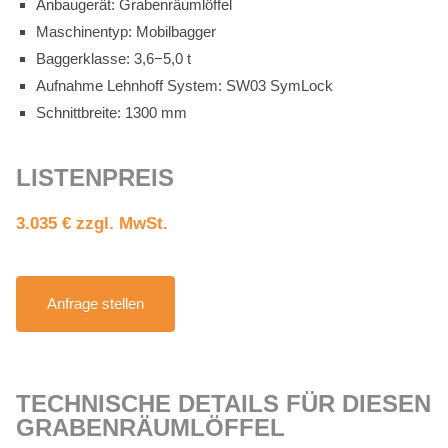
An­bau­ge­rät: Gra­ben­räum­löf­fel
Ma­schi­nen­typ: Mo­bil­bag­ger
Bag­ger­klas­se: 3,6−5,0 t
Auf­nah­me Lehn­hoff Sys­tem: SW03 Sym­Lock
Schnitt­brei­te: 1300 mm
LIS­TEN­PREIS
3.035 € zzgl. MwSt.
An­fra­ge stel­len
TECH­NI­SCHE DE­TAILS FÜR DIE­SEN
GRA­BEN­RÄUM­LÖF­FEL