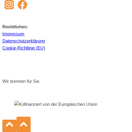
Recht­li­ches:
Im­pres­sum
Da­ten­schutz­er­klä­rung
Coo­kie-Richt­li­nie (EU)
Wir brennen für Sie.