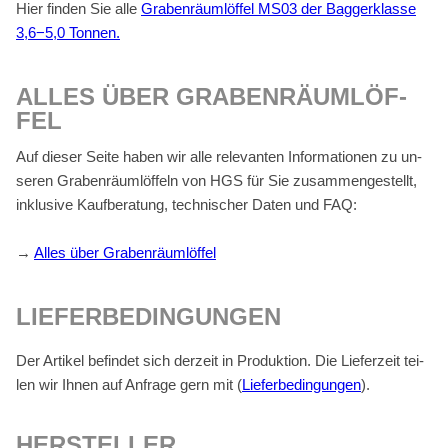
Hier fin­den Sie alle
Gra­ben­räum­löf­fel MS03 der Bag­ger­klas­se
3,6−5,0 Ton­nen.
AL­LES ÜBER GRA­BEN­RÄUM­LÖF­
FEL
Auf die­ser Sei­te ha­ben wir alle re­le­van­ten In­for­ma­tio­nen zu un­
se­ren Gra­ben­räum­löf­feln von HGS für Sie zu­sam­men­ge­stellt,
in­klu­si­ve Kauf­be­ra­tung, tech­ni­scher Da­ten und FAQ:
→
Al­les über Gra­ben­räum­löf­fel
LIE­FER­BE­DIN­GUN­GEN
Der Ar­ti­kel be­fin­det sich der­zeit in Pro­duk­ti­on. Die Lie­fer­zeit tei­
len wir Ih­nen auf An­fra­ge gern mit (
Lie­fer­be­din­gun­gen
).
HER­STEL­LER