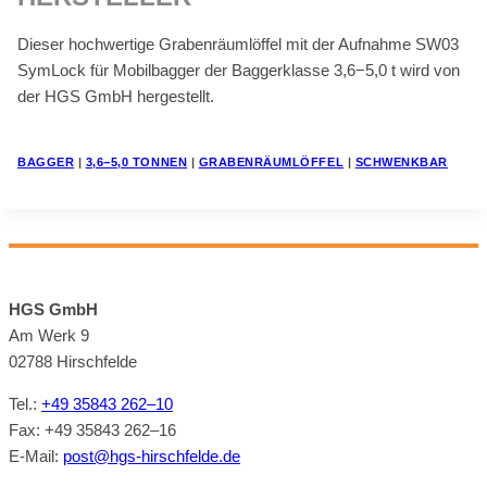
Die­ser hoch­wer­ti­ge Gra­ben­räum­löf­fel mit der Auf­nah­me SW03
Sym­Lock für Mo­bil­bag­ger der Bag­ger­klas­se 3,6−5,0 t wird von
der HGS GmbH her­ge­stellt.
BAG­GER
|
3,6−5,0 TON­NEN
|
GRA­BEN­RÄUM­LÖF­FEL
|
SCHWENK­BAR
HGS GmbH
Am Werk 9
02788 Hirsch­felde
Tel.:
+49 35843 262–10
Fax: +49 35843 262–16
E‑Mail:
post@​hgs-​hirschfelde.​de