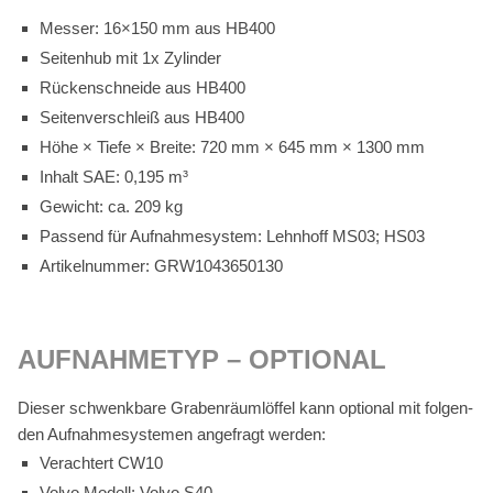
Mes­ser: 16×150 mm aus HB400
Sei­ten­hub mit 1x Zy­lin­der
Rü­cken­schnei­de aus HB400
Sei­ten­ver­schleiß aus HB400
Höhe × Tie­fe × Brei­te: 720 mm × 645 mm × 1300 mm
In­halt SAE: 0,195 m³
Ge­wicht: ca. 209 kg
Pas­send für Auf­nah­me­sys­tem: Lehn­hoff MS03; HS03
Ar­ti­kel­num­mer: GRW1043650130
AUF­NAH­ME­TYP – OP­TIO­NAL
Die­ser schwenk­bare Gra­ben­räum­löf­fel kann op­tio­nal mit fol­gen­
den Auf­nah­me­sys­te­men an­ge­fragt wer­den:
Ver­ach­tert CW10
Vol­vo Mo­dell: Vol­vo S40