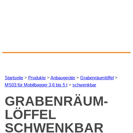
Start­sei­te
>
Pro­duk­te
>
An­bau­ge­rä­te
>
Gra­ben­räum­löf­fel
>
MS03 für Mo­bil­bag­ger 3,6 bis 5 t
>
schwenk­bar
GRA­BEN­RÄUM­
LÖF­FEL
SCHWENK­BAR