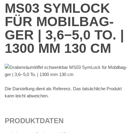
MS03 SYM­LOCK
FÜR MO­BIL­BAG­
GER | 3,6−5,0 TO. |
1300 MM 130 CM
Die Dar­stel­lung dient als Re­fe­renz. Das tat­säch­li­che Pro­dukt
kann leicht ab­wei­chen.
PRO­DUKT­DA­TEN