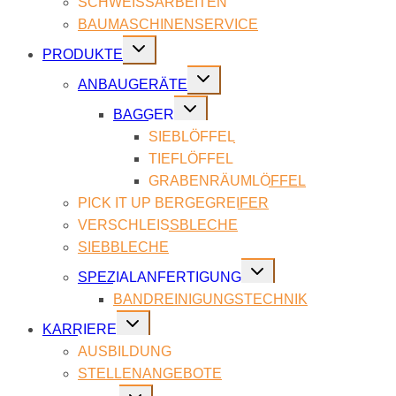
SCHWEISS­AR­BEI­TEN
BAU­MASCHI­NEN­SER­VICE
Untermenü
PRO­DUK­TE
umschalten
Untermenü
AN­BAU­GE­RÄ­TE
umschalten
Untermenü
BAG­GER
umschalten
SIEB­LÖF­FEL
TIEF­LÖF­FEL
GRA­BEN­RÄUM­LÖF­FEL
PICK IT UP BER­GE­G­REI­FER
VER­SCHLEISS­BLE­CHE
SIEB­BLE­CHE
Untermenü
SPE­ZI­AL­AN­FER­TI­GUNG
umschalten
BAND­REI­NI­GUNGS­TECH­NIK
Untermenü
KAR­RIE­RE
umschalten
AUS­BIL­DUNG
STEL­LEN­AN­GE­BO­TE
Untermenü