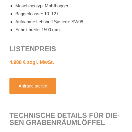
Ma­schi­nen­typ: Mo­bil­bag­ger
Bag­ger­klas­se: 10–12 t
Auf­nah­me Lehn­hoff Sys­tem: SW08
Schnitt­brei­te: 1500 mm
LIS­TEN­PREIS
4.908 € zzgl. MwSt.
An­fra­ge stel­len
TECH­NI­SCHE DE­TAILS FÜR DIE­
SEN GRA­BEN­RÄUM­LÖF­FEL