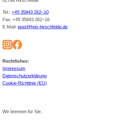
02788 Hirsch­felde
Tel.:
+49 35843 262–10
Fax: +49 35843 262–16
E‑Mail:
post@​hgs-​hirschfelde.​de
Recht­li­ches:
Im­pres­sum
Da­ten­schutz­er­klä­rung
Coo­kie-Richt­li­nie (EU)
Wir brennen für Sie.