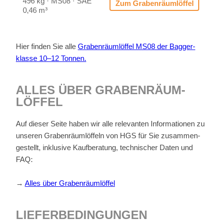
496 kg · MS08 · SAE
Zum Gra­ben­räum­löf­fel
0,46 m³
Hier fin­den Sie alle
Gra­ben­räum­löf­fel MS08 der Bag­ger­
klas­se 10–12 Ton­nen.
AL­LES ÜBER GRA­BEN­RÄUM­
LÖF­FEL
Auf die­ser Sei­te ha­ben wir alle re­le­van­ten In­for­ma­tio­nen zu
un­se­ren Gra­ben­räum­löf­feln von HGS für Sie zu­sam­men­
ge­stellt, in­klu­si­ve Kauf­be­ra­tung, tech­ni­scher Da­ten und
FAQ:
→
Al­les über Gra­ben­räum­löf­fel
LIE­FER­BE­DIN­GUN­GEN