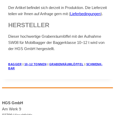
Der Ar­ti­kel be­fin­det sich der­zeit in Pro­duk­ti­on. Die Lie­fer­zeit
tei­len wir Ih­nen auf An­fra­ge gern mit (
Lie­fer­be­din­gun­gen
).
HER­STEL­LER
Die­ser hoch­wer­ti­ge Gra­ben­räum­löf­fel mit der Auf­nah­me
SW08 für Mo­bil­bag­ger der Bag­ger­klas­se 10–12 t wird von
der HGS GmbH her­ge­stellt.
BAG­GER
|
10–12 TON­NEN
|
GRA­BEN­RÄUM­LÖF­FEL
|
SCHWENK­
BAR
HGS GmbH
Am Werk 9