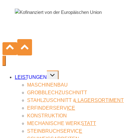
Untermenü
LEIS­TUN­GEN
umschalten
MA­SCHI­NEN­BAU
GROB­BLECH­ZU­SCHNITT
STAHL­ZU­SCHNITT & LA­GER­SOR­TI­MENT
ER­FIN­DER­SER­VICE
KON­STRUK­TI­ON
ME­CHA­NI­SCHE WERK­STATT
STEIN­BRUCH­SER­VICE