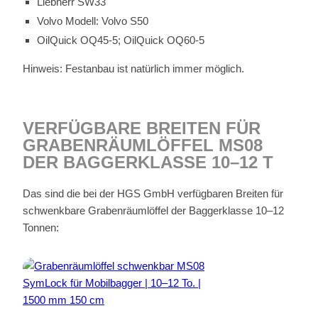
Lieb­herr SW33
Vol­vo Mo­dell: Vol­vo S50
Oil­Quick OQ45‑5; Oil­Quick OQ60‑5
Hin­weis: Fest­an­bau ist na­tür­lich im­mer mög­lich.
VER­FÜG­BA­RE BREI­TEN FÜR
GRA­BEN­RÄUM­LÖF­FEL MS08
DER BAG­GER­KLAS­SE 10–12 T
Das sind die bei der HGS GmbH ver­füg­ba­ren Brei­ten für
schwenk­bare Gra­ben­räum­löf­fel der Bag­ger­klas­se 10–12
Ton­nen: