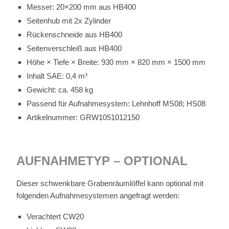
Mes­ser: 20×200 mm aus HB400
Sei­ten­hub mit 2x Zy­lin­der
Rü­cken­schnei­de aus HB400
Sei­ten­ver­schleiß aus HB400
Höhe × Tie­fe × Brei­te: 930 mm × 820 mm × 1500 mm
In­halt SAE: 0,4 m³
Ge­wicht: ca. 458 kg
Pas­send für Auf­nah­me­sys­tem: Lehn­hoff MS08; HS08
Ar­ti­kel­num­mer: GRW1051012150
AUF­NAH­ME­TYP – OP­TIO­NAL
Die­ser schwenk­bare Gra­ben­räum­löf­fel kann op­tio­nal mit
fol­gen­den Auf­nah­me­sys­te­men an­ge­fragt wer­den:
Ver­ach­tert CW20