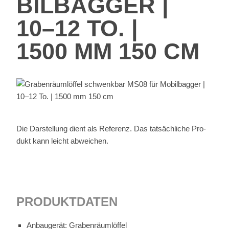
BIL­BAG­GER |
10–12 TO. |
1500 MM 150 CM
Die Dar­stel­lung dient als Re­fe­renz. Das tat­säch­li­che Pro­
dukt kann leicht ab­wei­chen.
PRO­DUKT­DA­TEN
An­bau­ge­rät: Gra­ben­räum­löf­fel