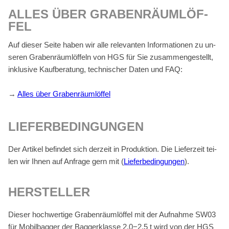
AL­LES ÜBER GRA­BEN­RÄUM­LÖF­
FEL
Auf die­ser Sei­te ha­ben wir alle re­le­van­ten In­for­ma­tio­nen zu un­
se­ren Gra­ben­räum­löf­feln von HGS für Sie zu­sam­men­ge­stellt,
in­klu­si­ve Kauf­be­ra­tung, tech­ni­scher Da­ten und FAQ:
→
Al­les über Gra­ben­räum­löf­fel
LIE­FER­BE­DIN­GUN­GEN
Der Ar­ti­kel be­fin­det sich der­zeit in Pro­duk­ti­on. Die Lie­fer­zeit tei­
len wir Ih­nen auf An­fra­ge gern mit (
Lie­fer­be­din­gun­gen
).
HER­STEL­LER
Die­ser hoch­wer­ti­ge Gra­ben­räum­löf­fel mit der Auf­nah­me SW03
für Mo­bil­bag­ger der Bag­ger­klas­se 2,0−2,5 t wird von der HGS