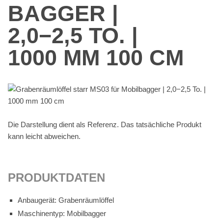
BAG­GER |
2,0−2,5 TO. |
1000 MM 100 CM
Die Dar­stel­lung dient als Re­fe­renz. Das tat­säch­li­che Pro­dukt
kann leicht ab­wei­chen.
PRO­DUKT­DA­TEN
An­bau­ge­rät: Gra­ben­räum­löf­fel
Ma­schi­nen­typ: Mo­bil­bag­ger