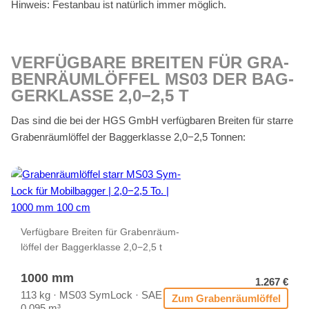
Hin­weis: Fest­an­bau ist na­tür­lich im­mer mög­lich.
VER­FÜG­BA­RE BREI­TEN FÜR GRA­
BEN­RÄUM­LÖF­FEL MS03 DER BAG­
GER­KLAS­SE 2,0−2,5 T
Das sind die bei der HGS GmbH ver­füg­ba­ren Brei­ten für star­re
Gra­ben­räum­löf­fel der Bag­ger­klas­se 2,0−2,5 Ton­nen:
Ver­füg­ba­re Brei­ten für Gra­ben­räum­
löf­fel der Bag­ger­klas­se 2,0−2,5 t
1000 mm
1.267 €
113 kg · MS03 Sym­Lock · SAE
Zum Gra­ben­räum­löf­fel
0,095 m³