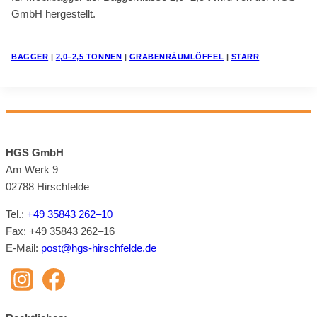
GmbH her­ge­stellt.
BAG­GER
|
2,0−2,5 TON­NEN
|
GRA­BEN­RÄUM­LÖF­FEL
|
STARR
HGS GmbH
Am Werk 9
02788 Hirsch­felde
Tel.:
+49 35843 262–10
Fax: +49 35843 262–16
E‑Mail:
post@​hgs-​hirschfelde.​de