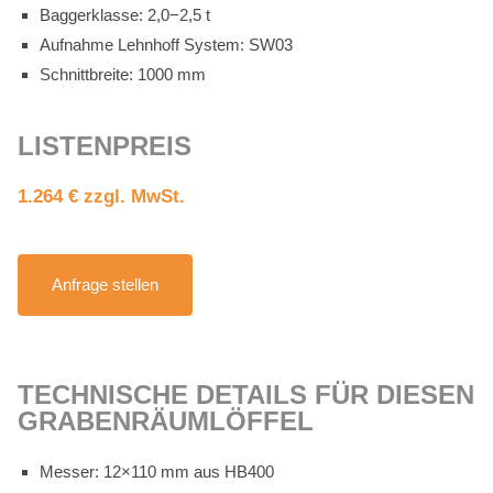
Bag­ger­klas­se: 2,0−2,5 t
Auf­nah­me Lehn­hoff Sys­tem: SW03
Schnitt­brei­te: 1000 mm
LIS­TEN­PREIS
1.264 € zzgl. MwSt.
An­fra­ge stel­len
TECH­NI­SCHE DE­TAILS FÜR DIE­SEN
GRA­BEN­RÄUM­LÖF­FEL
Mes­ser: 12×110 mm aus HB400