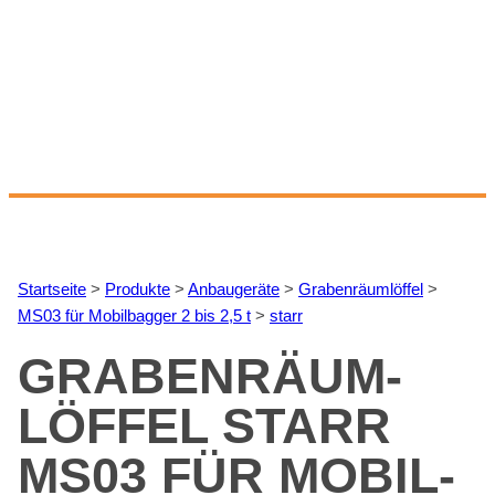
Start­sei­te
>
Pro­duk­te
>
An­bau­ge­rä­te
>
Gra­ben­räum­löf­fel
>
MS03 für Mo­bil­bag­ger 2 bis 2,5 t
>
starr
GRA­BEN­RÄUM­
LÖF­FEL STARR
MS03 FÜR MO­BIL­