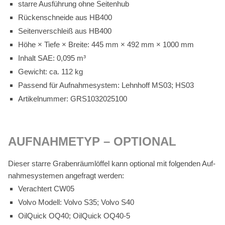
star­re Aus­füh­rung ohne Sei­ten­hub
Rü­cken­schnei­de aus HB400
Sei­ten­ver­schleiß aus HB400
Höhe × Tie­fe × Brei­te: 445 mm × 492 mm × 1000 mm
In­halt SAE: 0,095 m³
Ge­wicht: ca. 112 kg
Pas­send für Auf­nah­me­sys­tem: Lehn­hoff MS03; HS03
Ar­ti­kel­num­mer: GRS1032025100
AUF­NAH­ME­TYP – OP­TIO­NAL
Die­ser star­re Gra­ben­räum­löf­fel kann op­tio­nal mit fol­gen­den Auf­
nah­me­sys­te­men an­ge­fragt wer­den:
Ver­ach­tert CW05
Vol­vo Mo­dell: Vol­vo S35; Vol­vo S40
Oil­Quick OQ40; Oil­Quick OQ40‑5