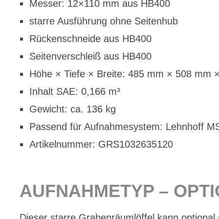
Mes­ser: 12×110 mm aus HB400
star­re Aus­füh­rung ohne Sei­ten­hub
Rü­cken­schnei­de aus HB400
Sei­ten­ver­schleiß aus HB400
Höhe × Tie­fe × Brei­te: 485 mm × 508 mm
In­halt SAE: 0,166 m³
Ge­wicht: ca. 136 kg
Pas­send für Auf­nah­me­sys­tem: Lehn­hoff 
Ar­ti­kel­num­mer: GRS1032635120
AUF­NAH­ME­TYP – OP­T
Die­ser star­re Gra­ben­räum­löf­fel kann op­tio­na