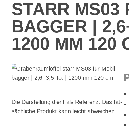
STARR MS03 F
BAG­GER | 2,6−
1200 MM 120 
Die Dar­stel­lung dient als Re­fe­renz. Das tat­
säch­li­che Pro­dukt kann leicht ab­wei­chen.