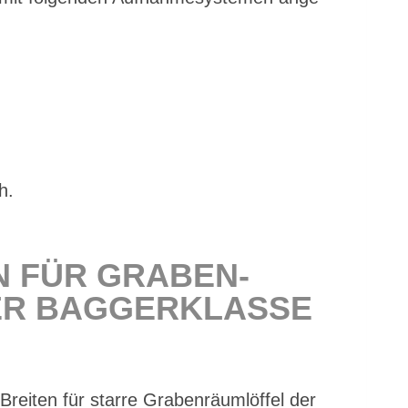
h.
EN FÜR GRA­BEN­
R BAG­GER­KLAS­SE
i­ten für star­re Gra­ben­räum­löf­fel der