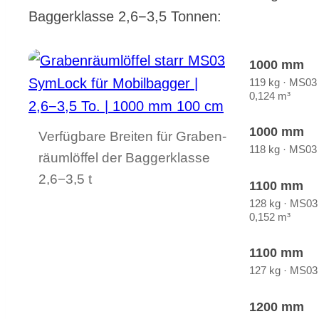
Bag­ger­klas­se 2,6−3,5 Ton­nen:
1000 mm
119 kg · MS03
0,124 m³
1000 mm
Ver­füg­ba­re Brei­ten für Gra­ben­
118 kg · MS03
räum­löf­fel der Bag­ger­klas­se
2,6−3,5 t
1100 mm
128 kg · MS03
0,152 m³
1100 mm
127 kg · MS03
1200 mm