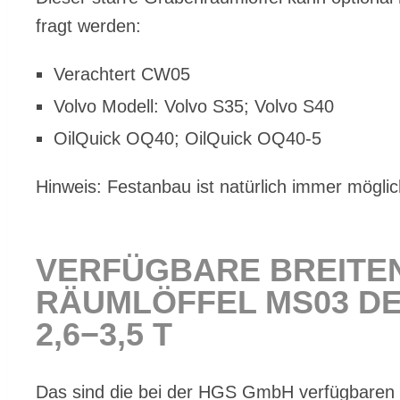
fragt wer­den:
Ver­ach­tert CW05
Vol­vo Mo­dell: Vol­vo S35; Vol­vo S40
Oil­Quick OQ40; Oil­Quick OQ40‑5
Hin­weis: Fest­an­bau ist na­tür­lich im­mer mög­lic
VER­FÜG­BA­RE BREI­T
RÄUM­LÖF­FEL MS03 DE
2,6−3,5 T
Das sind die bei der HGS GmbH ver­füg­ba­ren Bre