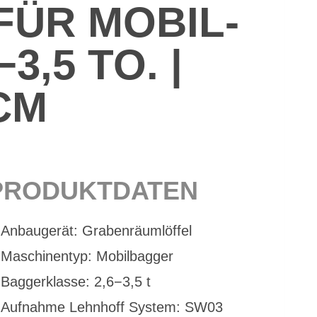
ÜR MO­BIL­
3,5 TO. |
CM
PRO­DUKT­DA­TEN
An­bau­ge­rät: Gra­ben­räum­löf­fel
Ma­schi­nen­typ: Mo­bil­bag­ger
Bag­ger­klas­se: 2,6−3,5 t
Auf­nah­me Lehn­hoff Sys­tem: SW03