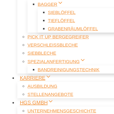
BAG­GER
SIEB­LÖF­FEL
TIEF­LÖF­FEL
GRA­BEN­RÄUM­LÖF­FEL
PICK IT UP BER­GE­G­REI­FER
VER­SCHLEISS­BLE­CHE
SIEB­BLE­CHE
SPE­ZI­AL­AN­FER­TI­GUNG
BAND­REI­NI­GUNGS­TECH­NIK
KAR­RIE­RE
AUS­BIL­DUNG
STEL­LEN­AN­GE­BO­TE
HGS GMBH
UN­TER­NEH­MENS­GE­SCHICH­TE