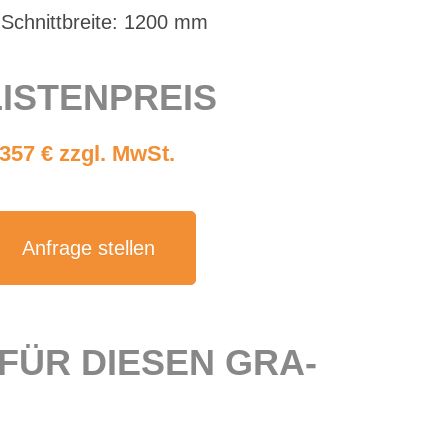
Schnitt­brei­te: 1200 mm
IS­TEN­PREIS
.357 € zzgl. MwSt.
An­fra­ge stel­len
 FÜR DIE­SEN GRA­