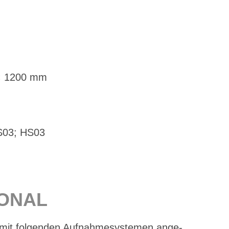
 × 1200 mm
MS03; HS03
IO­NAL
l mit fol­gen­den Auf­nah­me­sys­te­men an­ge­