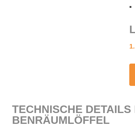
L
1
TECH­NI­SCHE DE­TAILS
BEN­RÄUM­LÖF­FEL