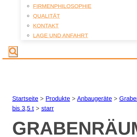
FIR­MEN­PHI­LO­SO­PHIE
QUA­LI­TÄT
KON­TAKT
LAGE UND AN­FAHRT
Start­sei­te
>
Pro­duk­te
>
An­bau­ge­rä­te
>
Gra­ben
bis 3,5 t
>
starr
GRA­BEN­RÄUM