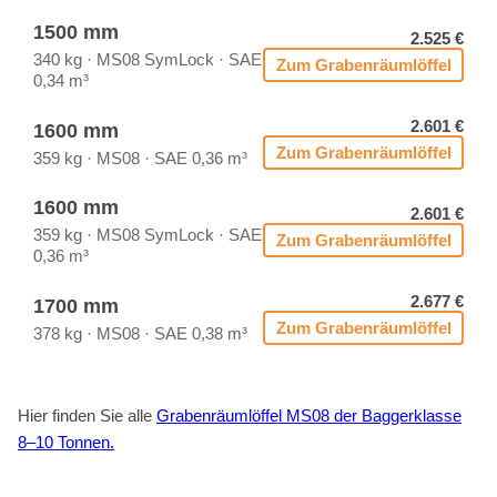
1500 mm
2.525 €
340 kg · MS08 Sym­Lock · SAE
Zum Gra­ben­räum­löf­fel
0,34 m³
2.601 €
1600 mm
Zum Gra­ben­räum­löf­fel
359 kg · MS08 · SAE 0,36 m³
1600 mm
2.601 €
359 kg · MS08 Sym­Lock · SAE
Zum Gra­ben­räum­löf­fel
0,36 m³
2.677 €
1700 mm
Zum Gra­ben­räum­löf­fel
378 kg · MS08 · SAE 0,38 m³
Hier fin­den Sie alle
Gra­ben­räum­löf­fel MS08 der Bag­ger­klas­se
8–10 Ton­nen.