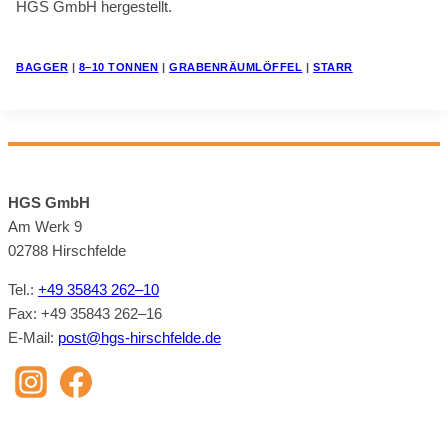
HGS GmbH her­ge­stellt.
BAG­GER
|
8–10 TON­NEN
|
GRA­BEN­RÄUM­LÖF­FEL
|
STARR
HGS GmbH
Am Werk 9
02788 Hirsch­felde
Tel.:
+49 35843 262–10
Fax: +49 35843 262–16
E‑Mail:
post@​hgs-​hirschfelde.​de