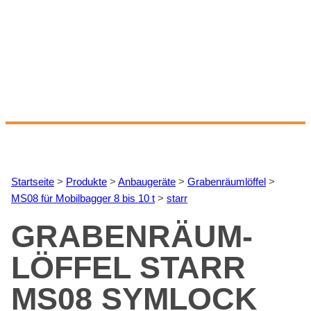
Start­sei­te
>
Pro­duk­te
>
An­bau­ge­rä­te
>
Gra­ben­räum­löf­fel
>
MS08 für Mo­bil­bag­ger 8 bis 10 t
>
starr
GRA­BEN­RÄUM­
LÖF­FEL STARR
MS08 SYM­LOCK