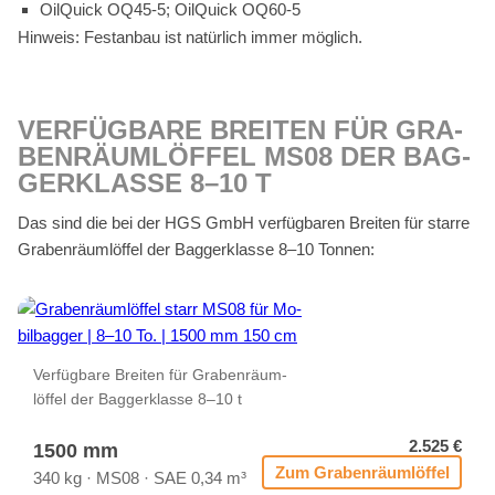
Oil­Quick OQ45‑5; Oil­Quick OQ60‑5
Hin­weis: Fest­an­bau ist na­tür­lich im­mer mög­lich.
VER­FÜG­BA­RE BREI­TEN FÜR GRA­
BEN­RÄUM­LÖF­FEL MS08 DER BAG­
GER­KLAS­SE 8–10 T
Das sind die bei der HGS GmbH ver­füg­ba­ren Brei­ten für star­re
Gra­ben­räum­löf­fel der Bag­ger­klas­se 8–10 Ton­nen:
Ver­füg­ba­re Brei­ten für Gra­ben­räum­
löf­fel der Bag­ger­klas­se 8–10 t
2.525 €
1500 mm
Zum Gra­ben­räum­löf­fel
340 kg · MS08 · SAE 0,34 m³