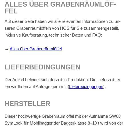
AL­LES ÜBER GRA­BEN­RÄUM­LÖF­
FEL
Auf die­ser Sei­te ha­ben wir alle re­le­van­ten In­for­ma­tio­nen zu un­
se­ren Gra­ben­räum­löf­feln von HGS für Sie zu­sam­men­ge­stellt,
in­klu­si­ve Kauf­be­ra­tung, tech­ni­scher Da­ten und FAQ:
→
Al­les über Gra­ben­räum­löf­fel
LIE­FER­BE­DIN­GUN­GEN
Der Ar­ti­kel be­fin­det sich der­zeit in Pro­duk­ti­on. Die Lie­fer­zeit tei­
len wir Ih­nen auf An­fra­ge gern mit (
Lie­fer­be­din­gun­gen
).
HER­STEL­LER
Die­ser hoch­wer­ti­ge Gra­ben­räum­löf­fel mit der Auf­nah­me SW08
Sym­Lock für Mo­bil­bag­ger der Bag­ger­klas­se 8–10 t wird von der