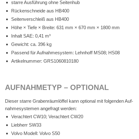
star­re Aus­füh­rung ohne Sei­ten­hub
Rü­cken­schnei­de aus HB400
Sei­ten­ver­schleiß aus HB400
Höhe × Tie­fe × Brei­te: 631 mm × 670 mm × 1800 mm
In­halt SAE: 0,41 m³
Ge­wicht: ca. 396 kg
Pas­send für Auf­nah­me­sys­tem: Lehn­hoff MS08; HS08
Ar­ti­kel­num­mer: GRS1060810180
AUF­NAH­ME­TYP – OP­TIO­NAL
Die­ser star­re Gra­ben­räum­löf­fel kann op­tio­nal mit fol­gen­den Auf­
nah­me­sys­te­men an­ge­fragt wer­den:
Ver­ach­tert CW10; Ver­ach­tert CW20
Lieb­herr SW33
Vol­vo Mo­dell: Vol­vo S50