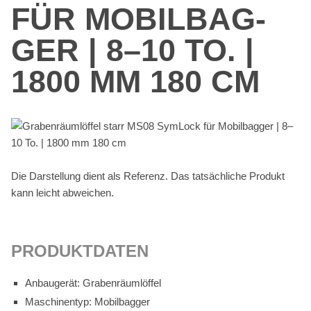
FÜR MO­BIL­BAG­
GER | 8–10 TO. |
1800 MM 180 CM
Die Dar­stel­lung dient als Re­fe­renz. Das tat­säch­li­che Pro­dukt
kann leicht ab­wei­chen.
PRO­DUKT­DA­TEN
An­bau­ge­rät: Gra­ben­räum­löf­fel
Ma­schi­nen­typ: Mo­bil­bag­ger