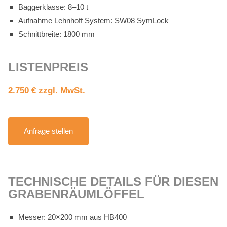
Bag­ger­klas­se: 8–10 t
Auf­nah­me Lehn­hoff Sys­tem: SW08 Sym­Lock
Schnitt­brei­te: 1800 mm
LIS­TEN­PREIS
2.750 € zzgl. MwSt.
An­fra­ge stel­len
TECH­NI­SCHE DE­TAILS FÜR DIE­SEN
GRA­BEN­RÄUM­LÖF­FEL
Mes­ser: 20×200 mm aus HB400