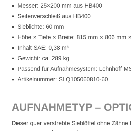
Mes­ser: 25×200 mm aus HB400
Sei­ten­ver­schleiß aus HB400
Sieb­lich­te: 60 mm
Höhe × Tie­fe × Brei­te: 815 mm × 806 mm
In­halt SAE: 0,38 m³
Ge­wicht: ca. 289 kg
Pas­send für Auf­nah­me­sys­tem: Lehn­hoff 
Ar­ti­kel­num­mer: SLQ105060810-60
AUF­NAH­ME­TYP – OP­T
Die­ser quer ver­streb­te Sieb­löf­fel ohne Zäh­ne 