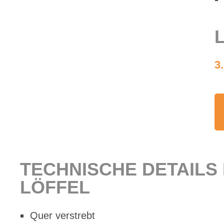
L
3
TECH­NI­SCHE DE­TAILS
LÖF­FEL
Quer ver­strebt