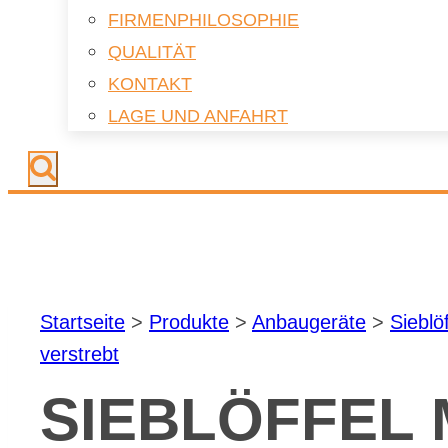
FIR­MEN­PHI­LO­SO­PHIE
QUA­LI­TÄT
KON­TAKT
LAGE UND AN­FAHRT
Start­sei­te
>
Pro­duk­te
>
An­bau­ge­rä­te
>
Sieb­löf
ver­strebt
SIEB­LÖF­FEL