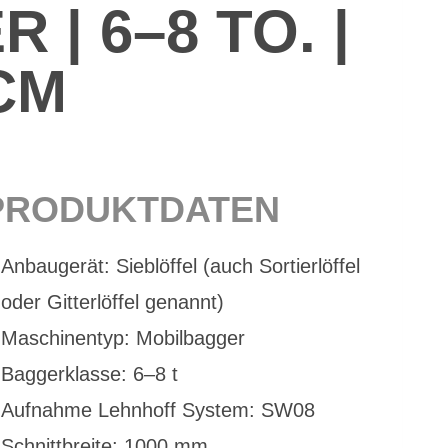
R | 6–8 TO. |
CM
PRO­DUKT­DA­TEN
An­bau­ge­rät: Sieb­löf­fel (auch Sor­tier­löf­fel
oder Git­ter­löf­fel ge­nannt)
Ma­schi­nen­typ: Mo­bil­bag­ger
Bag­ger­klas­se: 6–8 t
Auf­nah­me Lehn­hoff Sys­tem: SW08
Schnitt­brei­te: 1000 mm