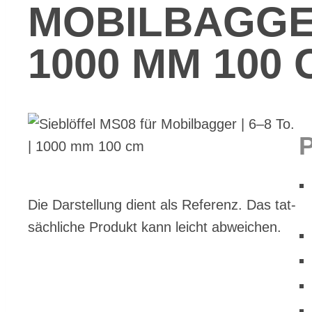
MO­BIL­BAG­GE
1000 MM 100 
Die Dar­stel­lung dient als Re­fe­renz. Das tat­
säch­li­che Pro­dukt kann leicht ab­wei­chen.