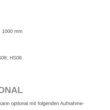
 × 1000 mm
MS08; HS08
IO­NAL
kann op­tio­nal mit fol­gen­den Auf­nah­me­