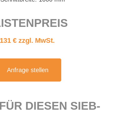
IS­TEN­PREIS
.131 € zzgl. MwSt.
An­fra­ge stel­len
 FÜR DIE­SEN SIEB­