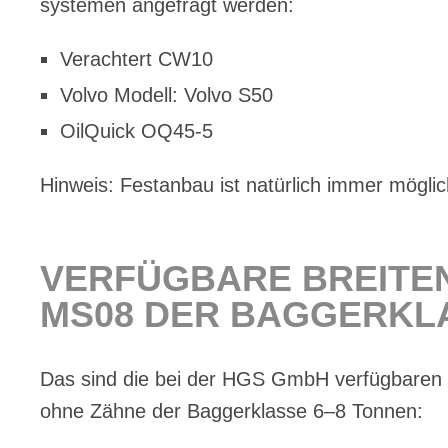
sys­te­men an­ge­fragt wer­den:
Ver­ach­tert CW10
Vol­vo Mo­dell: Vol­vo S50
Oil­Quick OQ45‑5
Hin­weis: Fest­an­bau ist na­tür­lich im­mer mög­lic
VER­FÜG­BA­RE BREI­TE
MS08 DER BAG­GER­KLA
Das sind die bei der HGS GmbH ver­füg­ba­ren Brei
ohne Zäh­ne der Bag­ger­klas­se 6–8 Ton­nen: