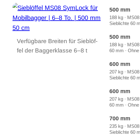
500 mm
188 kg · MS08
Sieb­lich­te 60
500 mm
Ver­füg­ba­re Brei­ten für Sieb­löf­
188 kg · MS08 ·
fel der Bag­ger­klas­se 6–8 t
60 mm · Ohne 
600 mm
207 kg · MS08
Sieb­lich­te 60
600 mm
207 kg · MS08 ·
60 mm · Ohne 
700 mm
235 kg · MS08
Sieb­lich­te 60