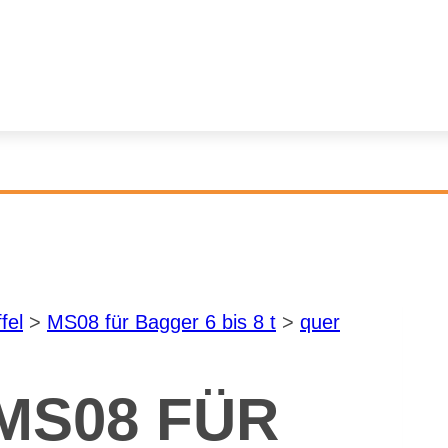
­fel
>
MS08 für Bag­ger 6 bis 8 t
>
quer
 MS08 FÜR