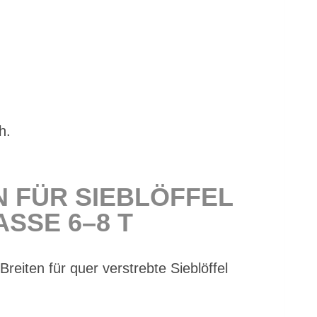
h.
N FÜR SIEB­LÖF­FEL
S­SE 6–8 T
­ten für quer ver­streb­te Sieb­löf­fel