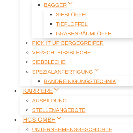
BAG­GER
SIEB­LÖF­FEL
TIEF­LÖF­FEL
GRA­BEN­RÄUM­LÖF­FEL
PICK IT UP BER­GE­G­REI­FER
VER­SCHLEISS­BLE­CHE
SIEB­BLE­CHE
SPE­ZI­AL­AN­FER­TI­GUNG
BAND­REI­NI­GUNGS­TECH­NIK
KAR­RIE­RE
AUS­BIL­DUNG
STEL­LEN­AN­GE­BO­TE
HGS GMBH
UN­TER­NEH­MENS­GE­SCHICH­TE