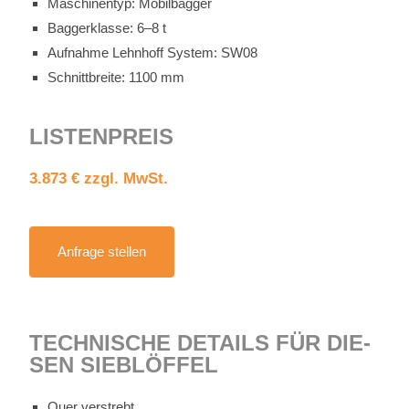
Ma­schi­nen­typ: Mo­bil­bag­ger
Bag­ger­klas­se: 6–8 t
Auf­nah­me Lehn­hoff Sys­tem: SW08
Schnitt­brei­te: 1100 mm
LIS­TEN­PREIS
3.873 € zzgl. MwSt.
An­fra­ge stel­len
TECH­NI­SCHE DE­TAILS FÜR DIE­
SEN SIEB­LÖF­FEL
Quer ver­strebt