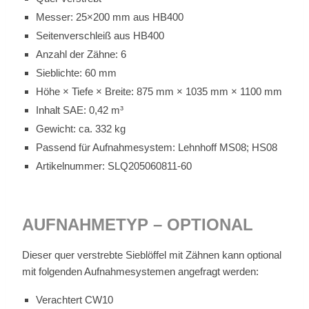
Mes­ser: 25×200 mm aus HB400
Sei­ten­ver­schleiß aus HB400
An­zahl der Zäh­ne: 6
Sieb­lich­te: 60 mm
Höhe × Tie­fe × Brei­te: 875 mm × 1035 mm × 1100 mm
In­halt SAE: 0,42 m³
Ge­wicht: ca. 332 kg
Pas­send für Auf­nah­me­sys­tem: Lehn­hoff MS08; HS08
Ar­ti­kel­num­mer: SLQ205060811-60
AUF­NAH­ME­TYP – OP­TIO­NAL
Die­ser quer ver­streb­te Sieb­löf­fel mit Zäh­nen kann op­tio­nal
mit fol­gen­den Auf­nah­me­sys­te­men an­ge­fragt wer­den:
Ver­ach­tert CW10