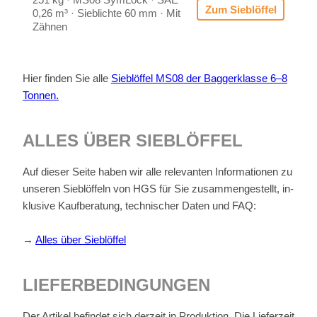
Zum Sieb­löf­fel
0,26 m³ · Sieb­lich­te 60 mm · Mit
Zäh­nen
Hier fin­den Sie alle
Sieb­löf­fel MS08 der Bag­ger­klas­se 6–8
Ton­nen.
AL­LES ÜBER SIEB­LÖF­FEL
Auf die­ser Sei­te ha­ben wir alle re­le­van­ten In­for­ma­tio­nen zu
un­se­ren Sieb­löf­feln von HGS für Sie zu­sam­men­ge­stellt, in­
klu­si­ve Kauf­be­ra­tung, tech­ni­scher Da­ten und FAQ:
→
Al­les über Sieb­löf­fel
LIE­FER­BE­DIN­GUN­GEN
Der Ar­ti­kel be­fin­det sich der­zeit in Pro­duk­ti­on. Die Lie­fer­zeit