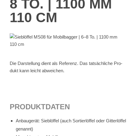
8 TO. | 1100 MM
110 CM
Die Dar­stel­lung dient als Re­fe­renz. Das tat­säch­li­che Pro­
dukt kann leicht ab­wei­chen.
PRO­DUKT­DA­TEN
An­bau­ge­rät: Sieb­löf­fel (auch Sor­tier­löf­fel oder Git­ter­löf­fel
ge­nannt)