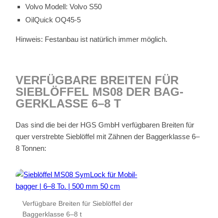
Vol­vo Mo­dell: Vol­vo S50
Oil­Quick OQ45‑5
Hin­weis: Fest­an­bau ist na­tür­lich im­mer mög­lich.
VER­FÜG­BA­RE BREI­TEN FÜR
SIEB­LÖF­FEL MS08 DER BAG­
GER­KLAS­SE 6–8 T
Das sind die bei der HGS GmbH ver­füg­ba­ren Brei­ten für
quer ver­streb­te Sieb­löf­fel mit Zäh­nen der Bag­ger­klas­se 6–
8 Ton­nen:
Ver­füg­ba­re Brei­ten für Sieb­löf­fel der
Bag­ger­klas­se 6–8 t