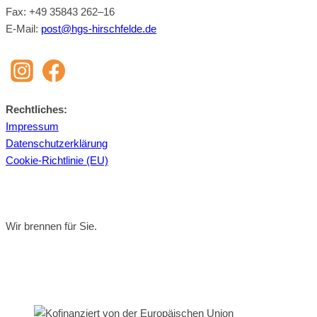
Fax: +49 35843 262–16
E‑Mail:
post@​hgs-​hirschfelde.​de
Recht­li­ches:
Im­pres­sum
Da­ten­schutz­er­klä­rung
Coo­kie-Richt­li­nie (EU)
Wir brennen für Sie.