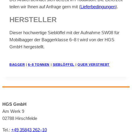
tei­len wir Ih­nen auf An­fra­ge gern mit (
Lie­fer­be­din­gun­gen
).
HER­STEL­LER
Die­ser hoch­wer­ti­ge Sieb­löf­fel mit der Auf­nah­me SW08 für
Mo­bil­bag­ger der Bag­ger­klas­se 6–8 t wird von der HGS
GmbH her­ge­stellt.
BAG­GER
|
6–8 TON­NEN
|
SIEB­LÖF­FEL
|
QUER VER­STREBT
HGS GmbH
Am Werk 9
02788 Hirsch­felde
Tel.:
+49 35843 262–10