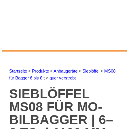
Start­sei­te
>
Pro­duk­te
>
An­bau­ge­rä­te
>
Sieb­löf­fel
>
MS08
für Bag­ger 6 bis 8 t
>
quer ver­strebt
SIEB­LÖF­FEL
MS08 FÜR MO­
BIL­BAG­GER | 6–