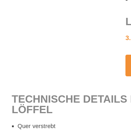
L
3
TECH­NI­SCHE DE­TAILS
LÖF­FEL
Quer ver­strebt