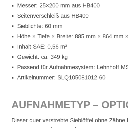
Mes­ser: 25×200 mm aus HB400
Sei­ten­ver­schleiß aus HB400
Sieb­lich­te: 60 mm
Höhe × Tie­fe × Brei­te: 885 mm × 864 mm
In­halt SAE: 0,56 m³
Ge­wicht: ca. 349 kg
Pas­send für Auf­nah­me­sys­tem: Lehn­hoff 
Ar­ti­kel­num­mer: SLQ105081012-60
AUF­NAH­ME­TYP – OP­T
Die­ser quer ver­streb­te Sieb­löf­fel ohne Zäh­ne 