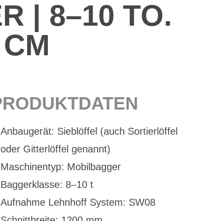
R | 8–10 TO.
0 CM
PRO­DUKT­DA­TEN
An­bau­ge­rät: Sieb­löf­fel (auch Sor­tier­löf­fel
oder Git­ter­löf­fel ge­nannt)
Ma­schi­nen­typ: Mo­bil­bag­ger
Bag­ger­klas­se: 8–10 t
Auf­nah­me Lehn­hoff Sys­tem: SW08
Schnitt­brei­te: 1200 mm