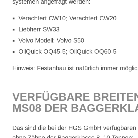
sys­te­men an­ge­fragt wer­den:
Ver­ach­tert CW10; Ver­ach­tert CW20
Lieb­herr SW33
Vol­vo Mo­dell: Vol­vo S50
Oil­Quick OQ45‑5; Oil­Quick OQ60‑5
Hin­weis: Fest­an­bau ist na­tür­lich im­mer mög­lic
VER­FÜG­BA­RE BREI­TE
MS08 DER BAG­GER­KLA
Das sind die bei der HGS GmbH ver­füg­ba­ren Brei
ohne Zäh­ne der Bag­ger­klas­se 8–10 Ton­nen: