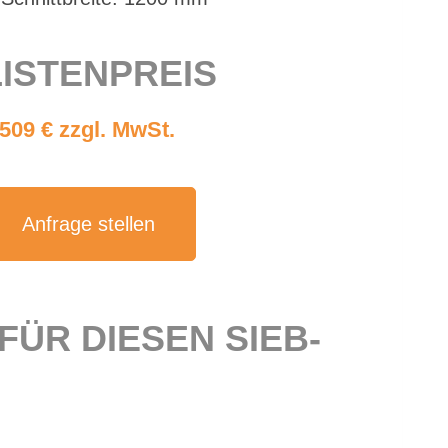
IS­TEN­PREIS
.509 € zzgl. MwSt.
An­fra­ge stel­len
 FÜR DIE­SEN SIEB­