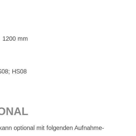
 × 1200 mm
MS08; HS08
IO­NAL
kann op­tio­nal mit fol­gen­den Auf­nah­me­