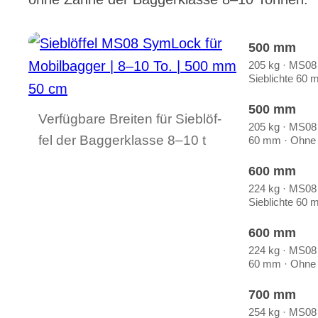
500 mm
205 kg · MS08
Sieb­lich­te 60
500 mm
Ver­füg­ba­re Brei­ten für Sieb­löf­
205 kg · MS08 ·
fel der Bag­ger­klas­se 8–10 t
60 mm · Ohne 
600 mm
224 kg · MS08
Sieb­lich­te 60
600 mm
224 kg · MS08 ·
60 mm · Ohne 
700 mm
254 kg · MS08