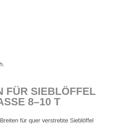
h.
N FÜR SIEB­LÖF­FEL
S­SE 8–10 T
­ten für quer ver­streb­te Sieb­löf­fel