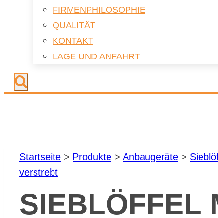
FIR­MEN­PHI­LO­SO­PHIE
QUA­LI­TÄT
KON­TAKT
LAGE UND AN­FAHRT
Start­sei­te
>
Pro­duk­te
>
An­bau­ge­rä­te
>
Sieb­löf
ver­strebt
SIEB­LÖF­FEL