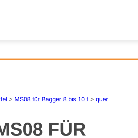
­fel
>
MS08 für Bag­ger 8 bis 10 t
>
quer
 MS08 FÜR