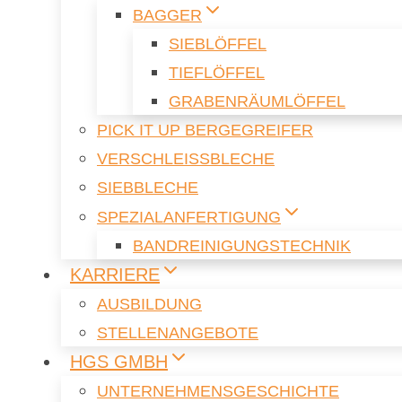
BAG­GER
SIEB­LÖF­FEL
TIEF­LÖF­FEL
GRA­BEN­RÄUM­LÖF­FEL
PICK IT UP BER­GE­G­REI­FER
VER­SCHLEISS­BLE­CHE
SIEB­BLE­CHE
SPE­ZI­AL­AN­FER­TI­GUNG
BAND­REI­NI­GUNGS­TECH­NIK
KAR­RIE­RE
AUS­BIL­DUNG
STEL­LEN­AN­GE­BO­TE
HGS GMBH
UN­TER­NEH­MENS­GE­SCHICH­TE