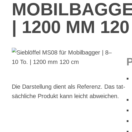
MO­BIL­BAG­GE
| 1200 MM 12
Die Dar­stel­lung dient als Re­fe­renz. Das tat­
säch­li­che Pro­dukt kann leicht ab­wei­chen.