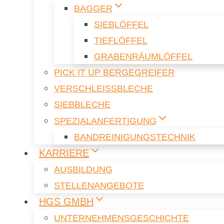
BAG­GER
SIEB­LÖF­FEL
TIEF­LÖF­FEL
GRA­BEN­RÄUM­LÖF­FEL
PICK IT UP BER­GE­G­REI­FER
VER­SCHLEISS­BLE­CHE
SIEB­BLE­CHE
SPE­ZI­AL­AN­FER­TI­GUNG
BAND­REI­NI­GUNGS­TECH­NIK
KAR­RIE­RE
AUS­BIL­DUNG
STEL­LEN­AN­GE­BO­TE
HGS GMBH
UN­TER­NEH­MENS­GE­SCHICH­TE