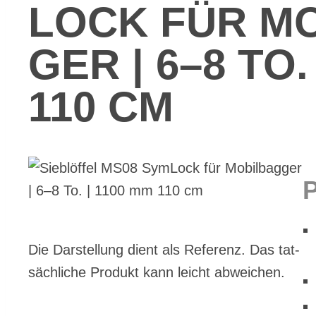
LOCK FÜR MO­
GER | 6–8 TO.
110 CM
Die Dar­stel­lung dient als Re­fe­renz. Das tat­
säch­li­che Pro­dukt kann leicht ab­wei­chen.