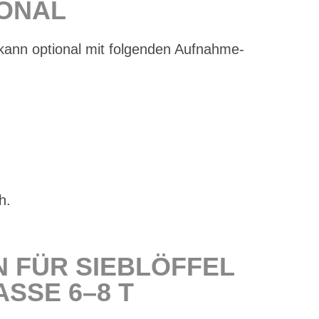
IO­NAL
kann op­tio­nal mit fol­gen­den Auf­nah­me­
h.
N FÜR SIEB­LÖF­FEL
S­SE 6–8 T