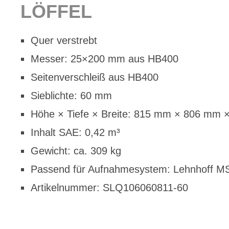
LÖF­FEL
Quer ver­strebt
Mes­ser: 25×200 mm aus HB400
Sei­ten­ver­schleiß aus HB400
Sieb­lich­te: 60 mm
Höhe × Tie­fe × Brei­te: 815 mm × 806 mm
In­halt SAE: 0,42 m³
Ge­wicht: ca. 309 kg
Pas­send für Auf­nah­me­sys­tem: Lehn­hoff 
Ar­ti­kel­num­mer: SLQ106060811-60