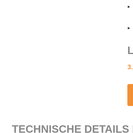
L
3
TECH­NI­SCHE DE­TAILS