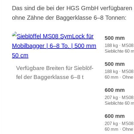
Das sind die bei der HGS GmbH ver­füg­ba­ren Brei
ohne Zäh­ne der Bag­ger­klas­se 6–8 Ton­nen:
500 mm
188 kg · MS08
Sieb­lich­te 60
500 mm
Ver­füg­ba­re Brei­ten für Sieb­löf­
188 kg · MS08 ·
fel der Bag­ger­klas­se 6–8 t
60 mm · Ohne 
600 mm
207 kg · MS08
Sieb­lich­te 60
600 mm
207 kg · MS08 ·
60 mm · Ohne 