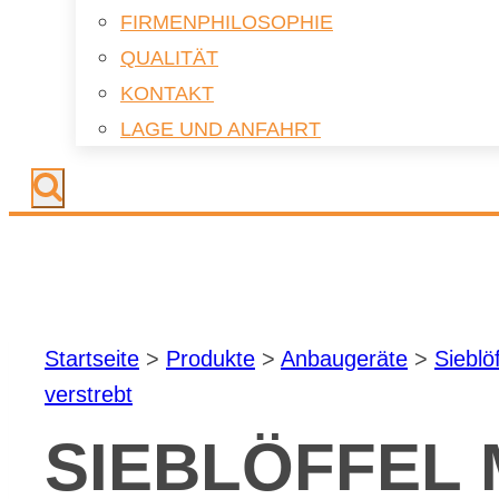
FIR­MEN­PHI­LO­SO­PHIE
QUA­LI­TÄT
KON­TAKT
LAGE UND AN­FAHRT
Start­sei­te
>
Pro­duk­te
>
An­bau­ge­rä­te
>
Sieb­löf
ver­strebt
SIEB­LÖF­FEL