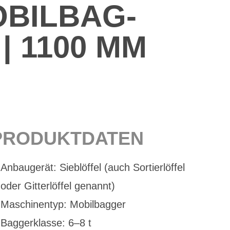
BIL­BAG­
 | 1100 MM
PRO­DUKT­DA­TEN
An­bau­ge­rät: Sieb­löf­fel (auch Sor­tier­löf­fel
oder Git­ter­löf­fel ge­nannt)
Ma­schi­nen­typ: Mo­bil­bag­ger
Bag­ger­klas­se: 6–8 t