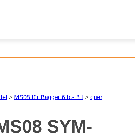
­fel
>
MS08 für Bag­ger 6 bis 8 t
>
quer
 MS08 SYM­