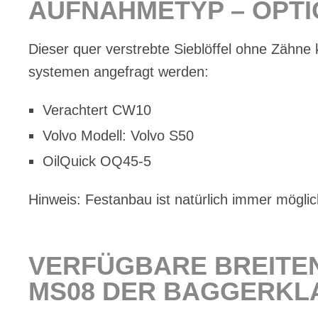
AUF­NAH­ME­TYP – OP­T
Die­ser quer ver­streb­te Sieb­löf­fel ohne Zäh­ne 
sys­te­men an­ge­fragt wer­den:
Ver­ach­tert CW10
Vol­vo Mo­dell: Vol­vo S50
Oil­Quick OQ45‑5
Hin­weis: Fest­an­bau ist na­tür­lich im­mer mög­lic
VER­FÜG­BA­RE BREI­TE
MS08 DER BAG­GER­KLA