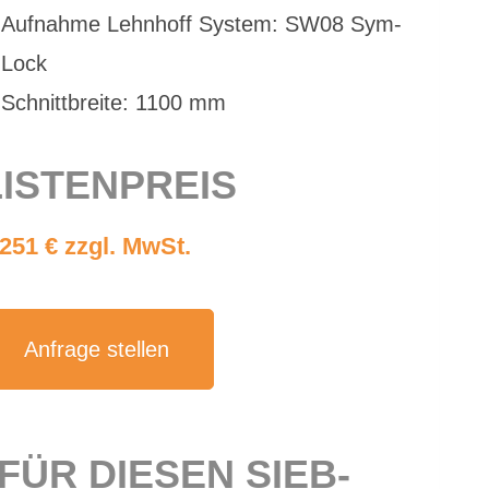
Auf­nah­me Lehn­hoff Sys­tem: SW08 Sym­
Lock
Schnitt­brei­te: 1100 mm
IS­TEN­PREIS
.251 € zzgl. MwSt.
An­fra­ge stel­len
 FÜR DIE­SEN SIEB­