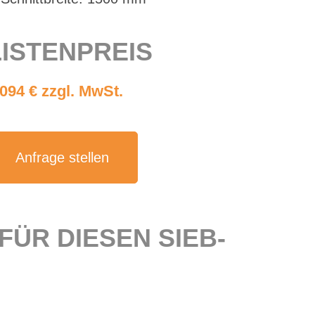
IS­TEN­PREIS
.094 € zzgl. MwSt.
An­fra­ge stel­len
 FÜR DIE­SEN SIEB­