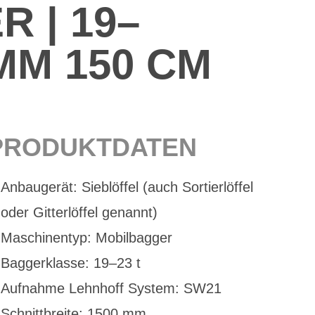
R | 19–
 MM 150 CM
PRO­DUKT­DA­TEN
An­bau­ge­rät: Sieb­löf­fel (auch Sor­tier­löf­fel
oder Git­ter­löf­fel ge­nannt)
Ma­schi­nen­typ: Mo­bil­bag­ger
Bag­ger­klas­se: 19–23 t
Auf­nah­me Lehn­hoff Sys­tem: SW21
Schnitt­brei­te: 1500 mm