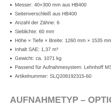
Mes­ser: 40×300 mm aus HB400
Sei­ten­ver­schleiß aus HB400
An­zahl der Zäh­ne: 6
Sieb­lich­te: 60 mm
Höhe × Tie­fe × Brei­te: 1260 mm × 1535 
In­halt SAE: 1,37 m³
Ge­wicht: ca. 1071 kg
Pas­send für Auf­nah­me­sys­tem: Lehn­hoff 
Ar­ti­kel­num­mer: SLQ208192315-60
AUF­NAH­ME­TYP – OP­T