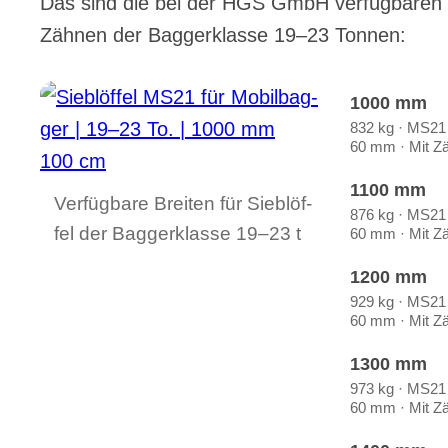
Das sind die bei der HGS GmbH ver­füg­ba­ren Brei
Zäh­nen der Bag­ger­klas­se 19–23 Ton­nen:
1000 mm
832 kg · MS21 ·
60 mm · Mit Zä
1100 mm
Ver­füg­ba­re Brei­ten für Sieb­löf­
876 kg · MS21 ·
fel der Bag­ger­klas­se 19–23 t
60 mm · Mit Zä
1200 mm
929 kg · MS21 ·
60 mm · Mit Zä
1300 mm
973 kg · MS21 ·
60 mm · Mit Zä