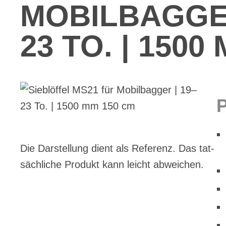
MO­BIL­BAG­GE
23 TO. | 1500
Die Dar­stel­lung dient als Re­fe­renz. Das tat­
säch­li­che Pro­dukt kann leicht ab­wei­chen.