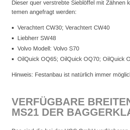
Die­ser quer ver­streb­te Sieb­löf­fel mit Zäh­nen 
te­men an­ge­fragt wer­den:
Ver­ach­tert CW30; Ver­ach­tert CW40
Lieb­herr SW48
Vol­vo Mo­dell: Vol­vo S70
Oil­Quick OQ65; Oil­Quick OQ70; Oil­Quick
Hin­weis: Fest­an­bau ist na­tür­lich im­mer mög­lic
VER­FÜG­BA­RE BREI­TE
MS21 DER BAG­GER­KLA