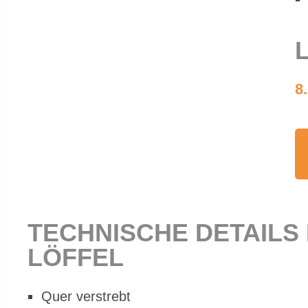
L
8
TECH­NI­SCHE DE­TAILS
LÖF­FEL
Quer ver­strebt