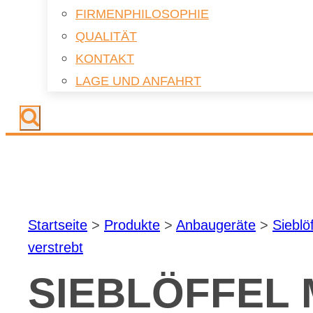
FIR­MEN­PHI­LO­SO­PHIE
QUA­LI­TÄT
KON­TAKT
LAGE UND AN­FAHRT
Start­sei­te
>
Pro­duk­te
>
An­bau­ge­rä­te
>
Sieb­löf
ver­strebt
SIEB­LÖF­FEL