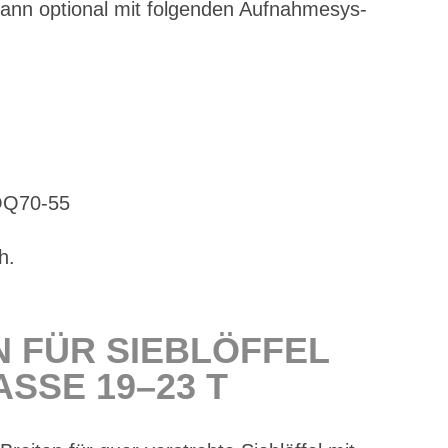
kann op­tio­nal mit fol­gen­den Auf­nah­me­sys­
 OQ70-55
h.
N FÜR SIEB­LÖF­FEL
S­SE 19–23 T