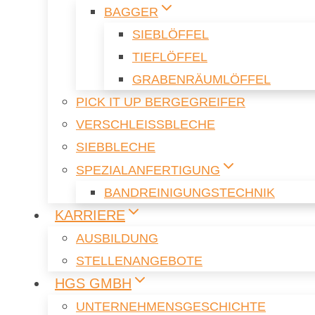
BAG­GER
SIEB­LÖF­FEL
TIEF­LÖF­FEL
GRA­BEN­RÄUM­LÖF­FEL
PICK IT UP BER­GE­G­REI­FER
VER­SCHLEISS­BLE­CHE
SIEB­BLE­CHE
SPE­ZI­AL­AN­FER­TI­GUNG
BAND­REI­NI­GUNGS­TECH­NIK
KAR­RIE­RE
AUS­BIL­DUNG
STEL­LEN­AN­GE­BO­TE
HGS GMBH
UN­TER­NEH­MENS­GE­SCHICH­TE