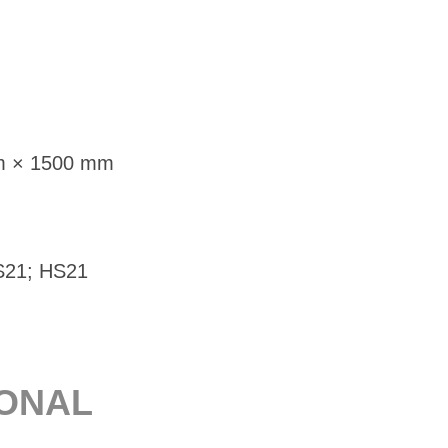
mm × 1500 mm
MS21; HS21
IO­NAL