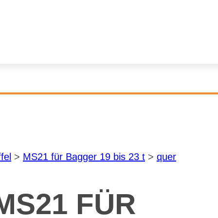
­fel
>
MS21 für Bag­ger 19 bis 23 t
>
quer
 MS21 FÜR