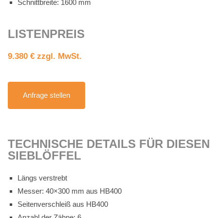
Schnitt­brei­te: 1600 mm
LIS­TEN­PREIS
9.380 € zzgl. MwSt.
An­fra­ge stel­len
TECH­NI­SCHE DE­TAILS FÜR DIE­SEN
SIEB­LÖF­FEL
Längs ver­strebt
Mes­ser: 40×300 mm aus HB400
Sei­ten­ver­schleiß aus HB400
An­zahl der Zäh­ne: 6