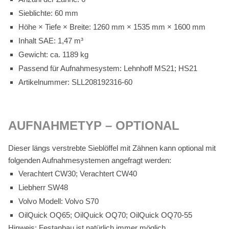
Sieb­lich­te: 60 mm
Höhe × Tie­fe × Brei­te: 1260 mm × 1535 mm × 1600 mm
In­halt SAE: 1,47 m³
Ge­wicht: ca. 1189 kg
Pas­send für Auf­nah­me­sys­tem: Lehn­hoff MS21; HS21
Ar­ti­kel­num­mer: SLL208192316-60
AUF­NAH­ME­TYP – OP­TIO­NAL
Die­ser längs ver­streb­te Sieb­löf­fel mit Zäh­nen kann op­tio­nal mit
fol­gen­den Auf­nah­me­sys­te­men an­ge­fragt wer­den:
Ver­ach­tert CW30; Ver­ach­tert CW40
Lieb­herr SW48
Vol­vo Mo­dell: Vol­vo S70
Oil­Quick OQ65; Oil­Quick OQ70; Oil­Quick OQ70-55
Hin­weis: Fest­an­bau ist na­tür­lich im­mer mög­lich.