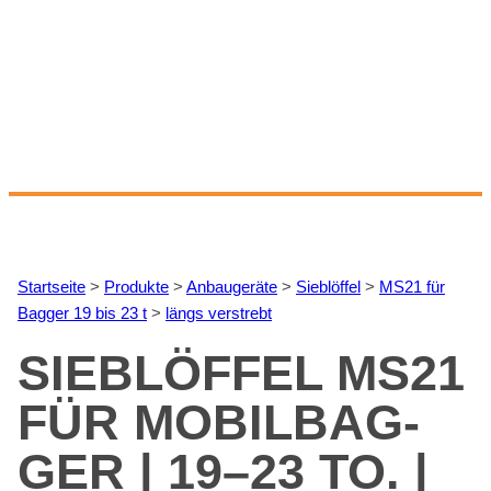
Start­sei­te
>
Pro­duk­te
>
An­bau­ge­rä­te
>
Sieb­löf­fel
>
MS21 für
Bag­ger 19 bis 23 t
>
längs ver­strebt
SIEB­LÖF­FEL MS21
FÜR MO­BIL­BAG­
GER | 19–23 TO. |