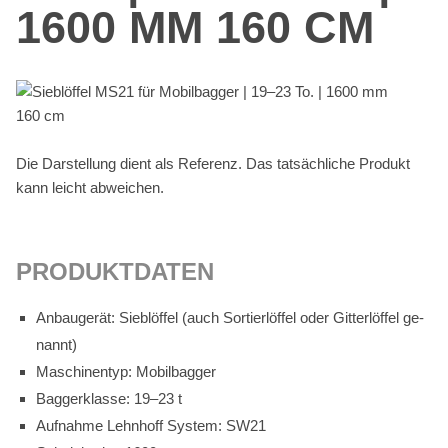
1600 MM 160 CM
Die Dar­stel­lung dient als Re­fe­renz. Das tat­säch­li­che Pro­dukt
kann leicht ab­wei­chen.
PRO­DUKT­DA­TEN
An­bau­ge­rät: Sieb­löf­fel (auch Sor­tier­löf­fel oder Git­ter­löf­fel ge­
nannt)
Ma­schi­nen­typ: Mo­bil­bag­ger
Bag­ger­klas­se: 19–23 t
Auf­nah­me Lehn­hoff Sys­tem: SW21