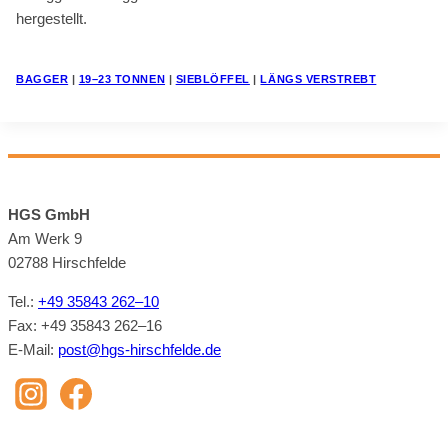
her­ge­stellt.
BAG­GER
|
19–23 TON­NEN
|
SIEB­LÖF­FEL
|
LÄNGS VER­STREBT
HGS GmbH
Am Werk 9
02788 Hirsch­felde
Tel.:
+49 35843 262–10
Fax: +49 35843 262–16
E‑Mail:
post@​hgs-​hirschfelde.​de