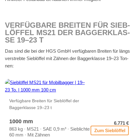
VER­FÜG­BA­RE BREI­TEN FÜR SIEB­
LÖF­FEL MS21 DER BAG­GER­KLAS­
SE 19–23 T
Das sind die bei der HGS GmbH ver­füg­ba­ren Brei­ten für längs
ver­streb­te Sieb­löf­fel mit Zäh­nen der Bag­ger­klas­se 19–23 Ton­
nen:
Ver­füg­ba­re Brei­ten für Sieb­löf­fel der
Bag­ger­klas­se 19–23 t
1000 mm
6.771 €
863 kg · MS21 · SAE 0,9 m³ · Sieb­lich­te
Zum Sieb­löf­fel
60 mm · Mit Zäh­nen