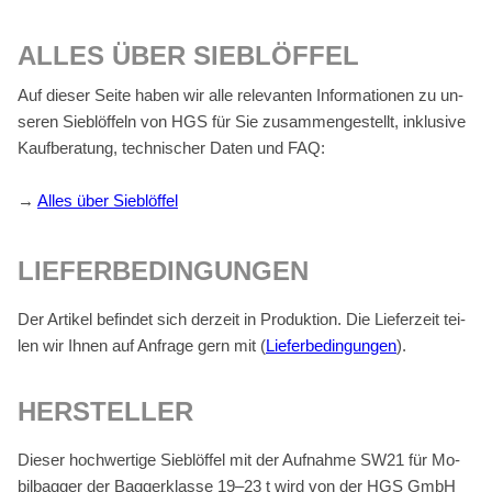
AL­LES ÜBER SIEB­LÖF­FEL
Auf die­ser Sei­te ha­ben wir alle re­le­van­ten In­for­ma­tio­nen zu un­
se­ren Sieb­löf­feln von HGS für Sie zu­sam­men­ge­stellt, in­klu­si­ve
Kauf­be­ra­tung, tech­ni­scher Da­ten und FAQ:
→
Al­les über Sieb­löf­fel
LIE­FER­BE­DIN­GUN­GEN
Der Ar­ti­kel be­fin­det sich der­zeit in Pro­duk­ti­on. Die Lie­fer­zeit tei­
len wir Ih­nen auf An­fra­ge gern mit (
Lie­fer­be­din­gun­gen
).
HER­STEL­LER
Die­ser hoch­wer­ti­ge Sieb­löf­fel mit der Auf­nah­me SW21 für Mo­
bil­bag­ger der Bag­ger­klas­se 19–23 t wird von der HGS GmbH