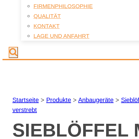
FIR­MEN­PHI­LO­SO­PHIE
QUA­LI­TÄT
KON­TAKT
LAGE UND AN­FAHRT
Start­sei­te
>
Pro­duk­te
>
An­bau­ge­rä­te
>
Sieb­löf
ver­strebt
SIEB­LÖF­FEL