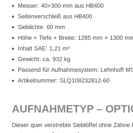
Mes­ser: 40×300 mm aus HB400
Sei­ten­ver­schleiß aus HB400
Sieb­lich­te: 60 mm
Höhe × Tie­fe × Brei­te: 1285 mm × 1300 
In­halt SAE: 1,21 m³
Ge­wicht: ca. 932 kg
Pas­send für Auf­nah­me­sys­tem: Lehn­hoff 
Ar­ti­kel­num­mer: SLQ108232812-60
AUF­NAH­ME­TYP – OP­T
Die­ser quer ver­streb­te Sieb­löf­fel ohne Zäh­ne 