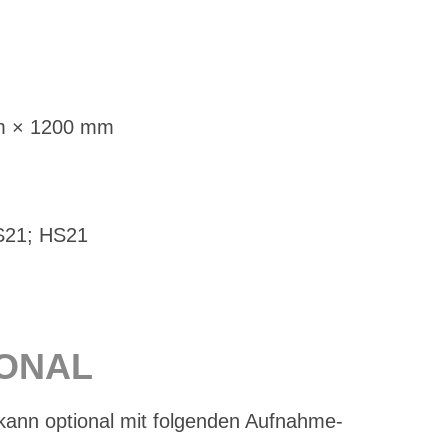
mm × 1200 mm
MS21; HS21
IO­NAL
kann op­tio­nal mit fol­gen­den Auf­nah­me­