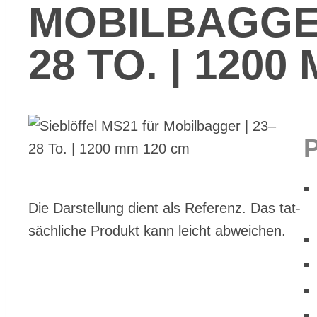
MO­BIL­BAG­GE
28 TO. | 1200
Die Dar­stel­lung dient als Re­fe­renz. Das tat­
säch­li­che Pro­dukt kann leicht ab­wei­chen.