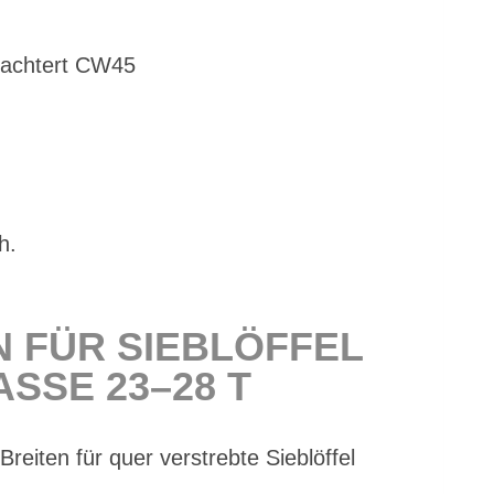
­ach­tert CW45
h.
N FÜR SIEB­LÖF­FEL
S­SE 23–28 T
­ten für quer ver­streb­te Sieb­löf­fel