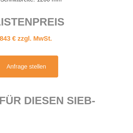
IS­TEN­PREIS
.843 € zzgl. MwSt.
An­fra­ge stel­len
 FÜR DIE­SEN SIEB­