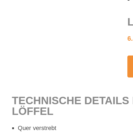
L
6
TECH­NI­SCHE DE­TAILS
LÖF­FEL
Quer ver­strebt