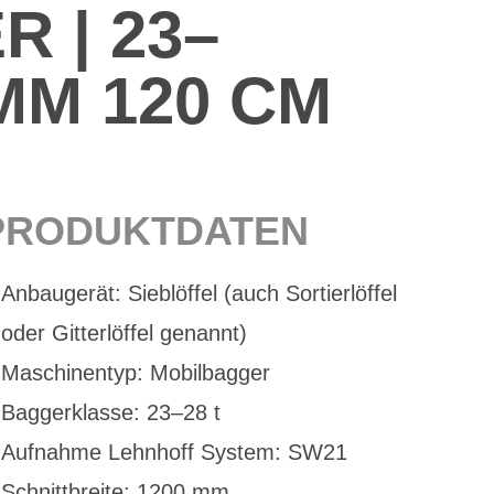
R | 23–
 MM 120 CM
PRO­DUKT­DA­TEN
An­bau­ge­rät: Sieb­löf­fel (auch Sor­tier­löf­fel
oder Git­ter­löf­fel ge­nannt)
Ma­schi­nen­typ: Mo­bil­bag­ger
Bag­ger­klas­se: 23–28 t
Auf­nah­me Lehn­hoff Sys­tem: SW21
Schnitt­brei­te: 1200 mm