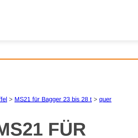
­fel
>
MS21 für Bag­ger 23 bis 28 t
>
quer
 MS21 FÜR