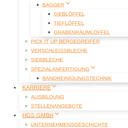
BAG­GER
SIEB­LÖF­FEL
TIEF­LÖF­FEL
GRA­BEN­RÄUM­LÖF­FEL
PICK IT UP BER­GE­G­REI­FER
VER­SCHLEISS­BLE­CHE
SIEB­BLE­CHE
SPE­ZI­AL­AN­FER­TI­GUNG
BAND­REI­NI­GUNGS­TECH­NIK
KAR­RIE­RE
AUS­BIL­DUNG
STEL­LEN­AN­GE­BO­TE
HGS GMBH
UN­TER­NEH­MENS­GE­SCHICH­TE