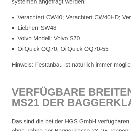
sys­te­men an­ge­fragt wer­den:
Ver­ach­tert CW40; Ver­ach­tert CW40HD; Ver
Lieb­herr SW48
Vol­vo Mo­dell: Vol­vo S70
Oil­Quick OQ70; Oil­Quick OQ70-55
Hin­weis: Fest­an­bau ist na­tür­lich im­mer mög­lic
VER­FÜG­BA­RE BREI­TE
MS21 DER BAG­GER­KLA
Das sind die bei der HGS GmbH ver­füg­ba­ren Brei
ohne Zäh­ne der Bag­ger­klas­se 23–28 Ton­nen: