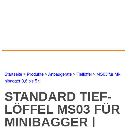
Start­sei­te
>
Pro­duk­te
>
An­bau­ge­rä­te
>
Tief­löf­fel
>
MS03 für Mi­
ni­bag­ger 3,6 bis 5 t
STAN­DARD TIEF­
LÖF­FEL MS03 FÜR
MI­NI­BAG­GER |