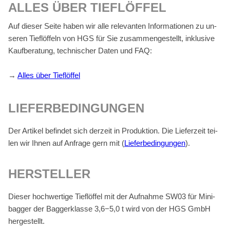
AL­LES ÜBER TIEF­LÖF­FEL
Auf die­ser Sei­te ha­ben wir alle re­le­van­ten In­for­ma­tio­nen zu un­
se­ren Tief­löf­feln von HGS für Sie zu­sam­men­ge­stellt, in­klu­si­ve
Kauf­be­ra­tung, tech­ni­scher Da­ten und FAQ:
→
Al­les über Tief­löf­fel
LIE­FER­BE­DIN­GUN­GEN
Der Ar­ti­kel be­fin­det sich der­zeit in Pro­duk­ti­on. Die Lie­fer­zeit tei­
len wir Ih­nen auf An­fra­ge gern mit (
Lie­fer­be­din­gun­gen
).
HER­STEL­LER
Die­ser hoch­wer­ti­ge Tief­löf­fel mit der Auf­nah­me SW03 für Mi­ni­
bag­ger der Bag­ger­klas­se 3,6−5,0 t wird von der HGS GmbH
her­ge­stellt.