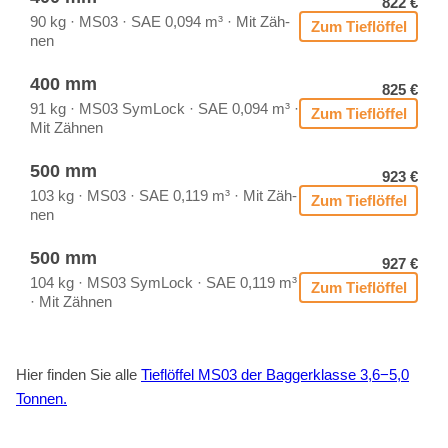
822 €
90 kg · MS03 · SAE 0,094 m³ · Mit Zäh­
Zum Tief­löf­fel
nen
400 mm
825 €
91 kg · MS03 Sym­Lock · SAE 0,094 m³ ·
Zum Tief­löf­fel
Mit Zäh­nen
500 mm
923 €
103 kg · MS03 · SAE 0,119 m³ · Mit Zäh­
Zum Tief­löf­fel
nen
500 mm
927 €
104 kg · MS03 Sym­Lock · SAE 0,119 m³
Zum Tief­löf­fel
· Mit Zäh­nen
Hier fin­den Sie alle
Tief­löf­fel MS03 der Bag­ger­klas­se 3,6−5,0
Ton­nen.