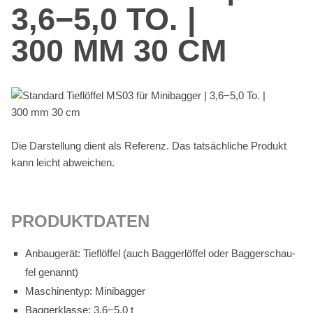
3,6−5,0 TO. |
300 MM 30 CM
Die Dar­stel­lung dient als Re­fe­renz. Das tat­säch­li­che Pro­dukt
kann leicht ab­wei­chen.
PRO­DUKT­DA­TEN
An­bau­ge­rät: Tief­löf­fel (auch Bag­ger­löf­fel oder Bag­ger­schau­
fel ge­nannt)
Ma­schi­nen­typ: Mi­ni­bag­ger
Bag­ger­klas­se: 3,6−5,0 t