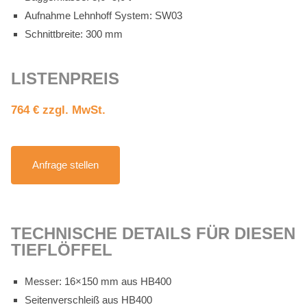
Auf­nah­me Lehn­hoff Sys­tem: SW03
Schnitt­brei­te: 300 mm
LIS­TEN­PREIS
764 € zzgl. MwSt.
An­fra­ge stel­len
TECH­NI­SCHE DE­TAILS FÜR DIE­SEN
TIEF­LÖF­FEL
Mes­ser: 16×150 mm aus HB400
Sei­ten­ver­schleiß aus HB400