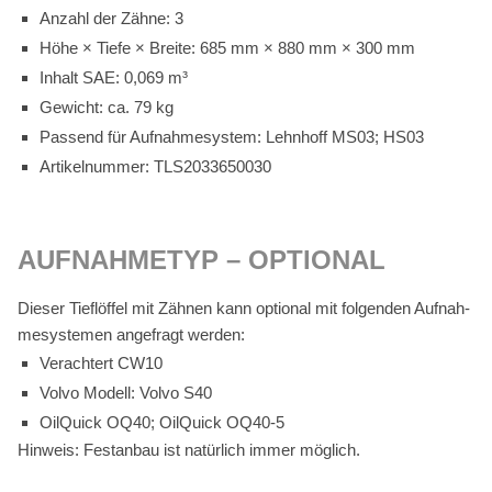
An­zahl der Zäh­ne: 3
Höhe × Tie­fe × Brei­te: 685 mm × 880 mm × 300 mm
In­halt SAE: 0,069 m³
Ge­wicht: ca. 79 kg
Pas­send für Auf­nah­me­sys­tem: Lehn­hoff MS03; HS03
Ar­ti­kel­num­mer: TLS2033650030
AUF­NAH­ME­TYP – OP­TIO­NAL
Die­ser Tief­löf­fel mit Zäh­nen kann op­tio­nal mit fol­gen­den Auf­nah­
me­sys­te­men an­ge­fragt wer­den:
Ver­ach­tert CW10
Vol­vo Mo­dell: Vol­vo S40
Oil­Quick OQ40; Oil­Quick OQ40‑5
Hin­weis: Fest­an­bau ist na­tür­lich im­mer mög­lich.