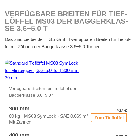
VER­FÜG­BA­RE BREI­TEN FÜR TIEF­
LÖF­FEL MS03 DER BAG­GER­KLAS­
SE 3,6−5,0 T
Das sind die bei der HGS GmbH ver­füg­ba­ren Brei­ten für Tief­löf­
fel mit Zäh­nen der Bag­ger­klas­se 3,6−5,0 Ton­nen:
Ver­füg­ba­re Brei­ten für Tief­löf­fel der
Bag­ger­klas­se 3,6−5,0 t
300 mm
767 €
80 kg · MS03 Sym­Lock · SAE 0,069 m³ ·
Zum Tief­löf­fel
Mit Zäh­nen
400 mm