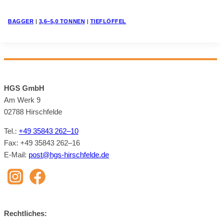
BAG­GER
|
3,6−5,0 TON­NEN
|
TIEF­LÖF­FEL
HGS GmbH
Am Werk 9
02788 Hirsch­felde
Tel.:
+49 35843 262–10
Fax: +49 35843 262–16
E‑Mail:
post@​hgs-​hirschfelde.​de
Recht­li­ches: