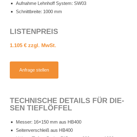
Auf­nah­me Lehn­hoff Sys­tem: SW03
Schnitt­brei­te: 1000 mm
LIS­TEN­PREIS
1.105 € zzgl. MwSt.
An­fra­ge stel­len
TECH­NI­SCHE DE­TAILS FÜR DIE­
SEN TIEF­LÖF­FEL
Mes­ser: 16×150 mm aus HB400
Sei­ten­ver­schleiß aus HB400