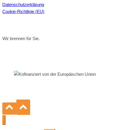
Da­ten­schutz­er­klä­rung
Coo­kie-Richt­li­nie (EU)
Wir brennen für Sie.