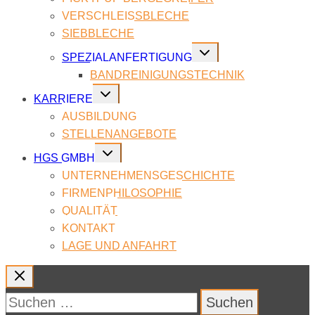
VER­SCHLEISS­BLE­CHE
SIEB­BLE­CHE
Untermenü
SPE­ZI­AL­AN­FER­TI­GUNG
umschalten
BAND­REI­NI­GUNGS­TECH­NIK
Untermenü
KAR­RIE­RE
umschalten
AUS­BIL­DUNG
STEL­LEN­AN­GE­BO­TE
Untermenü
HGS GMBH
umschalten
UN­TER­NEH­MENS­GE­SCHICH­TE
FIR­MEN­PHI­LO­SO­PHIE
QUA­LI­TÄT
KON­TAKT
LAGE UND AN­FAHRT
Suchen
nach: