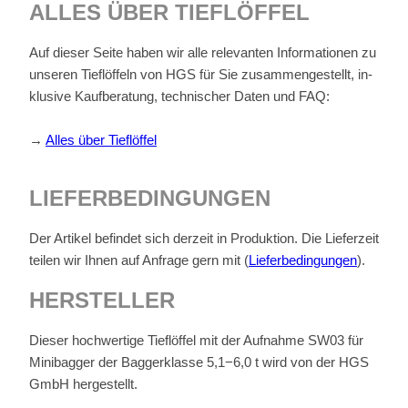
AL­LES ÜBER TIEF­LÖF­FEL
Auf die­ser Sei­te ha­ben wir alle re­le­van­ten In­for­ma­tio­nen zu
un­se­ren Tief­löf­feln von HGS für Sie zu­sam­men­ge­stellt, in­
klu­si­ve Kauf­be­ra­tung, tech­ni­scher Da­ten und FAQ:
→
Al­les über Tief­löf­fel
LIE­FER­BE­DIN­GUN­GEN
Der Ar­ti­kel be­fin­det sich der­zeit in Pro­duk­ti­on. Die Lie­fer­zeit
tei­len wir Ih­nen auf An­fra­ge gern mit (
Lie­fer­be­din­gun­gen
).
HER­STEL­LER
Die­ser hoch­wer­ti­ge Tief­löf­fel mit der Auf­nah­me SW03 für
Mi­ni­bag­ger der Bag­ger­klas­se 5,1−6,0 t wird von der HGS
GmbH her­ge­stellt.