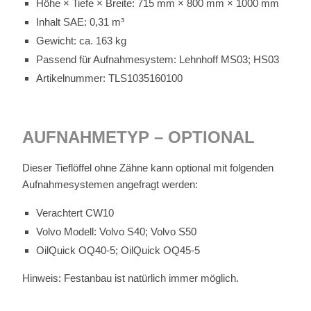
Höhe × Tie­fe × Brei­te: 715 mm × 800 mm × 1000 mm
In­halt SAE: 0,31 m³
Ge­wicht: ca. 163 kg
Pas­send für Auf­nah­me­sys­tem: Lehn­hoff MS03; HS03
Ar­ti­kel­num­mer: TLS1035160100
AUF­NAH­ME­TYP – OP­TIO­NAL
Die­ser Tief­löf­fel ohne Zäh­ne kann op­tio­nal mit fol­gen­den
Auf­nah­me­sys­te­men an­ge­fragt wer­den:
Ver­ach­tert CW10
Vol­vo Mo­dell: Vol­vo S40; Vol­vo S50
Oil­Quick OQ40‑5; Oil­Quick OQ45‑5
Hin­weis: Fest­an­bau ist na­tür­lich im­mer mög­lich.