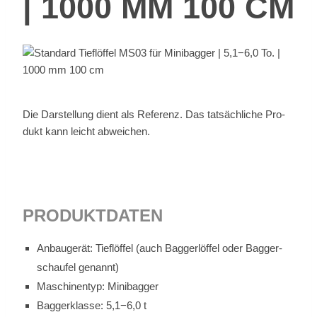
| 1000 MM 100 CM
Die Dar­stel­lung dient als Re­fe­renz. Das tat­säch­li­che Pro­
dukt kann leicht ab­wei­chen.
PRO­DUKT­DA­TEN
An­bau­ge­rät: Tief­löf­fel (auch Bag­ger­löf­fel oder Bag­ger­
schau­fel ge­nannt)
Ma­schi­nen­typ: Mi­ni­bag­ger
Bag­ger­klas­se: 5,1−6,0 t