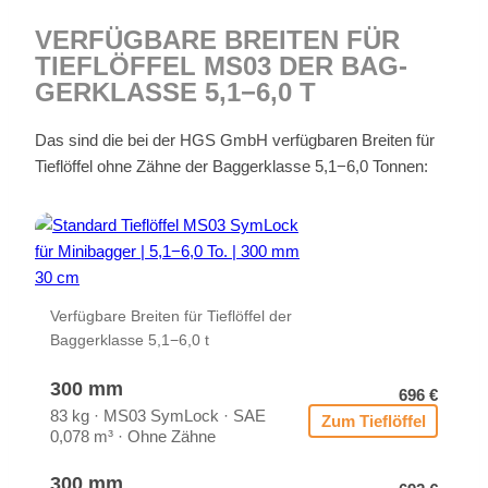
VER­FÜG­BA­RE BREI­TEN FÜR
TIEF­LÖF­FEL MS03 DER BAG­
GER­KLAS­SE 5,1−6,0 T
Das sind die bei der HGS GmbH ver­füg­ba­ren Brei­ten für
Tief­löf­fel ohne Zäh­ne der Bag­ger­klas­se 5,1−6,0 Ton­nen:
Ver­füg­ba­re Brei­ten für Tief­löf­fel der
Bag­ger­klas­se 5,1−6,0 t
300 mm
696 €
83 kg · MS03 Sym­Lock · SAE
Zum Tief­löf­fel
0,078 m³ · Ohne Zäh­ne
300 mm