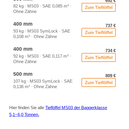
692 €
82 kg · MS03 · SAE 0,085 m³ ·
Zum Tief­löf­fel
Ohne Zäh­ne
400 mm
737 €
93 kg · MS03 Sym­Lock · SAE
Zum Tief­löf­fel
0,108 m³ · Ohne Zäh­ne
400 mm
734 €
92 kg · MS03 · SAE 0,117 m³ ·
Zum Tief­löf­fel
Ohne Zäh­ne
500 mm
809 €
107 kg · MS03 Sym­Lock · SAE
Zum Tief­löf­fel
0,136 m³ · Ohne Zäh­ne
Hier fin­den Sie alle
Tief­löf­fel MS03 der Bag­ger­klas­se
5,1−6,0 Ton­nen.