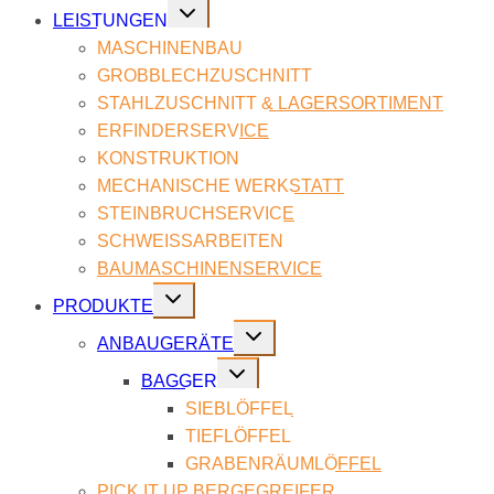
Untermenü
LEIS­TUN­GEN
umschalten
MA­SCHI­NEN­BAU
GROB­BLECH­ZU­SCHNITT
STAHL­ZU­SCHNITT & LA­GER­SOR­TI­MENT
ER­FIN­DER­SER­VICE
KON­STRUK­TI­ON
ME­CHA­NI­SCHE WERK­STATT
STEIN­BRUCH­SER­VICE
SCHWEISS­AR­BEI­TEN
BAU­MASCHI­NEN­SER­VICE
Untermenü
PRO­DUK­TE
umschalten
Untermenü
AN­BAU­GE­RÄ­TE
umschalten
Untermenü
BAG­GER
umschalten
SIEB­LÖF­FEL
TIEF­LÖF­FEL
GRA­BEN­RÄUM­LÖF­FEL
PICK IT UP BER­GE­G­REI­FER