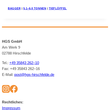
BAG­GER
|
5,1−6,0 TON­NEN
|
TIEF­LÖF­FEL
HGS GmbH
Am Werk 9
02788 Hirsch­felde
Tel.:
+49 35843 262–10
Fax: +49 35843 262–16
E‑Mail:
post@​hgs-​hirschfelde.​de
Recht­li­ches:
Im­pres­sum