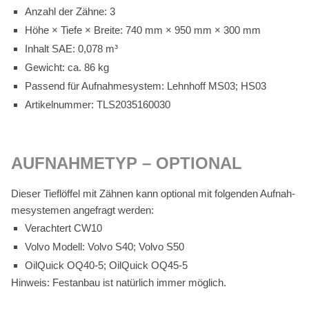
An­zahl der Zäh­ne: 3
Höhe × Tie­fe × Brei­te: 740 mm × 950 mm × 300 mm
In­halt SAE: 0,078 m³
Ge­wicht: ca. 86 kg
Pas­send für Auf­nah­me­sys­tem: Lehn­hoff MS03; HS03
Ar­ti­kel­num­mer: TLS2035160030
AUF­NAH­ME­TYP – OP­TIO­NAL
Die­ser Tief­löf­fel mit Zäh­nen kann op­tio­nal mit fol­gen­den Auf­nah­
me­sys­te­men an­ge­fragt wer­den:
Ver­ach­tert CW10
Vol­vo Mo­dell: Vol­vo S40; Vol­vo S50
Oil­Quick OQ40‑5; Oil­Quick OQ45‑5
Hin­weis: Fest­an­bau ist na­tür­lich im­mer mög­lich.