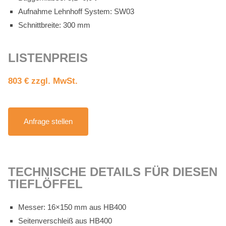
Auf­nah­me Lehn­hoff Sys­tem: SW03
Schnitt­brei­te: 300 mm
LIS­TEN­PREIS
803 € zzgl. MwSt.
An­fra­ge stel­len
TECH­NI­SCHE DE­TAILS FÜR DIE­SEN
TIEF­LÖF­FEL
Mes­ser: 16×150 mm aus HB400
Sei­ten­ver­schleiß aus HB400