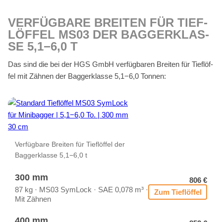
VER­FÜG­BA­RE BREI­TEN FÜR TIEF­
LÖF­FEL MS03 DER BAG­GER­KLAS­
SE 5,1−6,0 T
Das sind die bei der HGS GmbH ver­füg­ba­ren Brei­ten für Tief­löf­
fel mit Zäh­nen der Bag­ger­klas­se 5,1−6,0 Ton­nen:
Ver­füg­ba­re Brei­ten für Tief­löf­fel der
Bag­ger­klas­se 5,1−6,0 t
300 mm
806 €
87 kg · MS03 Sym­Lock · SAE 0,078 m³ ·
Zum Tief­löf­fel
Mit Zäh­nen
400 mm