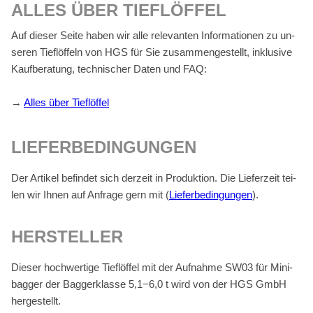
AL­LES ÜBER TIEF­LÖF­FEL
Auf die­ser Sei­te ha­ben wir alle re­le­van­ten In­for­ma­tio­nen zu un­
se­ren Tief­löf­feln von HGS für Sie zu­sam­men­ge­stellt, in­klu­si­ve
Kauf­be­ra­tung, tech­ni­scher Da­ten und FAQ:
→
Al­les über Tief­löf­fel
LIE­FER­BE­DIN­GUN­GEN
Der Ar­ti­kel be­fin­det sich der­zeit in Pro­duk­ti­on. Die Lie­fer­zeit tei­
len wir Ih­nen auf An­fra­ge gern mit (
Lie­fer­be­din­gun­gen
).
HER­STEL­LER
Die­ser hoch­wer­ti­ge Tief­löf­fel mit der Auf­nah­me SW03 für Mi­ni­
bag­ger der Bag­ger­klas­se 5,1−6,0 t wird von der HGS GmbH
her­ge­stellt.