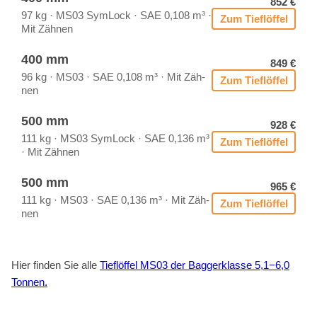
852 €
97 kg · MS03 Sym­Lock · SAE 0,108 m³ ·
Zum Tief­löf­fel
Mit Zäh­nen
400 mm
849 €
96 kg · MS03 · SAE 0,108 m³ · Mit Zäh­
Zum Tief­löf­fel
nen
500 mm
928 €
111 kg · MS03 Sym­Lock · SAE 0,136 m³
Zum Tief­löf­fel
· Mit Zäh­nen
500 mm
965 €
111 kg · MS03 · SAE 0,136 m³ · Mit Zäh­
Zum Tief­löf­fel
nen
Hier fin­den Sie alle
Tief­löf­fel MS03 der Bag­ger­klas­se 5,1−6,0
Ton­nen.