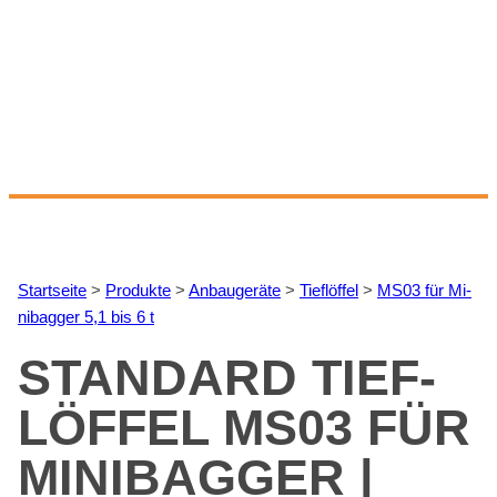
Start­sei­te
>
Pro­duk­te
>
An­bau­ge­rä­te
>
Tief­löf­fel
>
MS03 für Mi­
ni­bag­ger 5,1 bis 6 t
STAN­DARD TIEF­
LÖF­FEL MS03 FÜR
MI­NI­BAG­GER |