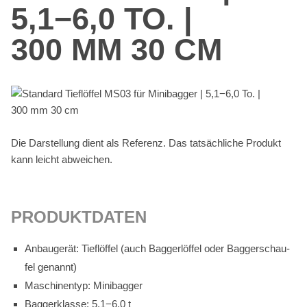
5,1−6,0 TO. |
300 MM 30 CM
Die Dar­stel­lung dient als Re­fe­renz. Das tat­säch­li­che Pro­dukt
kann leicht ab­wei­chen.
PRO­DUKT­DA­TEN
An­bau­ge­rät: Tief­löf­fel (auch Bag­ger­löf­fel oder Bag­ger­schau­
fel ge­nannt)
Ma­schi­nen­typ: Mi­ni­bag­ger
Bag­ger­klas­se: 5,1−6,0 t