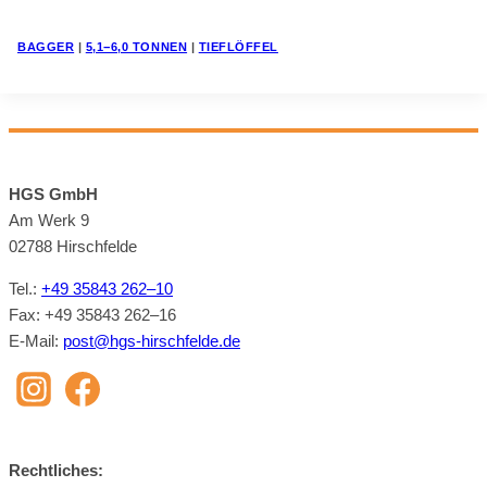
BAG­GER
|
5,1−6,0 TON­NEN
|
TIEF­LÖF­FEL
HGS GmbH
Am Werk 9
02788 Hirsch­felde
Tel.:
+49 35843 262–10
Fax: +49 35843 262–16
E‑Mail:
post@​hgs-​hirschfelde.​de
Recht­li­ches: