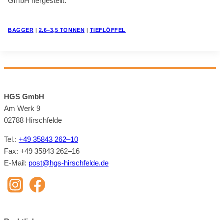
GmbH her­ge­stellt.
BAG­GER
|
2,6−3,5 TON­NEN
|
TIEF­LÖF­FEL
HGS GmbH
Am Werk 9
02788 Hirsch­felde
Tel.:
+49 35843 262–10
Fax: +49 35843 262–16
E‑Mail:
post@​hgs-​hirschfelde.​de