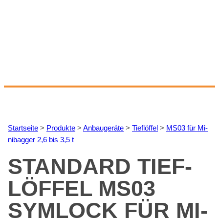
Start­sei­te
>
Pro­duk­te
>
An­bau­ge­rä­te
>
Tief­löf­fel
>
MS03 für Mi­
ni­bag­ger 2,6 bis 3,5 t
STAN­DARD TIEF­
LÖF­FEL MS03
SYM­LOCK FÜR MI­