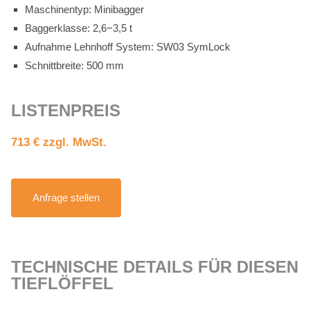
Ma­schi­nen­typ: Mi­ni­bag­ger
Bag­ger­klas­se: 2,6−3,5 t
Auf­nah­me Lehn­hoff Sys­tem: SW03 Sym­Lock
Schnitt­brei­te: 500 mm
LIS­TEN­PREIS
713 € zzgl. MwSt.
An­fra­ge stel­len
TECH­NI­SCHE DE­TAILS FÜR DIE­SEN
TIEF­LÖF­FEL