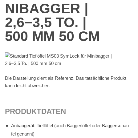
NI­BAG­GER |
2,6−3,5 TO. |
500 MM 50 CM
Die Dar­stel­lung dient als Re­fe­renz. Das tat­säch­li­che Pro­dukt
kann leicht ab­wei­chen.
PRO­DUKT­DA­TEN
An­bau­ge­rät: Tief­löf­fel (auch Bag­ger­löf­fel oder Bag­ger­schau­
fel ge­nannt)