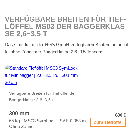
VER­FÜG­BA­RE BREI­TEN FÜR TIEF­
LÖF­FEL MS03 DER BAG­GER­KLAS­
SE 2,6−3,5 T
Das sind die bei der HGS GmbH ver­füg­ba­ren Brei­ten für Tief­löf­
fel ohne Zäh­ne der Bag­ger­klas­se 2,6−3,5 Ton­nen:
Ver­füg­ba­re Brei­ten für Tief­löf­fel der
Bag­ger­klas­se 2,6−3,5 t
300 mm
600 €
65 kg · MS03 Sym­Lock · SAE 0,058 m³ ·
Zum Tief­löf­fel
Ohne Zäh­ne