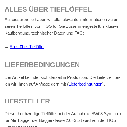
AL­LES ÜBER TIEF­LÖF­FEL
Auf die­ser Sei­te ha­ben wir alle re­le­van­ten In­for­ma­tio­nen zu un­
se­ren Tief­löf­feln von HGS für Sie zu­sam­men­ge­stellt, in­klu­si­ve
Kauf­be­ra­tung, tech­ni­scher Da­ten und FAQ:
→
Al­les über Tief­löf­fel
LIE­FER­BE­DIN­GUN­GEN
Der Ar­ti­kel be­fin­det sich der­zeit in Pro­duk­ti­on. Die Lie­fer­zeit tei­
len wir Ih­nen auf An­fra­ge gern mit (
Lie­fer­be­din­gun­gen
).
HER­STEL­LER
Die­ser hoch­wer­ti­ge Tief­löf­fel mit der Auf­nah­me SW03 Sym­Lock
für Mi­ni­bag­ger der Bag­ger­klas­se 2,6−3,5 t wird von der HGS