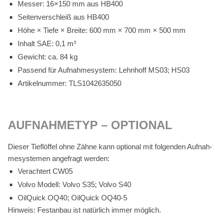
Mes­ser: 16×150 mm aus HB400
Sei­ten­ver­schleiß aus HB400
Höhe × Tie­fe × Brei­te: 600 mm × 700 mm × 500 mm
In­halt SAE: 0,1 m³
Ge­wicht: ca. 84 kg
Pas­send für Auf­nah­me­sys­tem: Lehn­hoff MS03; HS03
Ar­ti­kel­num­mer: TLS1042635050
AUF­NAH­ME­TYP – OP­TIO­NAL
Die­ser Tief­löf­fel ohne Zäh­ne kann op­tio­nal mit fol­gen­den Auf­nah­
me­sys­te­men an­ge­fragt wer­den:
Ver­ach­tert CW05
Vol­vo Mo­dell: Vol­vo S35; Vol­vo S40
Oil­Quick OQ40; Oil­Quick OQ40‑5
Hin­weis: Fest­an­bau ist na­tür­lich im­mer mög­lich.