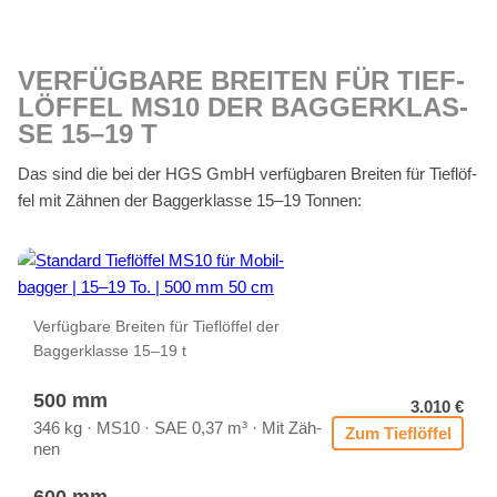
VER­FÜG­BA­RE BREI­TEN FÜR TIEF­
LÖF­FEL MS10 DER BAG­GER­KLAS­
SE 15–19 T
Das sind die bei der HGS GmbH ver­füg­ba­ren Brei­ten für Tief­löf­
fel mit Zäh­nen der Bag­ger­klas­se 15–19 Ton­nen:
Ver­füg­ba­re Brei­ten für Tief­löf­fel der
Bag­ger­klas­se 15–19 t
500 mm
3.010 €
346 kg · MS10 · SAE 0,37 m³ · Mit Zäh­
Zum Tief­löf­fel
nen