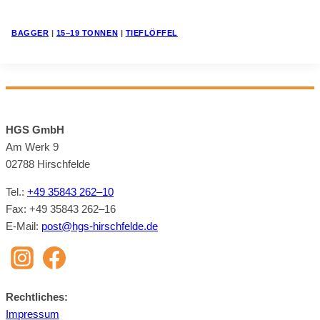
BAG­GER
|
15–19 TON­NEN
|
TIEF­LÖF­FEL
HGS GmbH
Am Werk 9
02788 Hirsch­felde
Tel.:
+49 35843 262–10
Fax: +49 35843 262–16
E‑Mail:
post@​hgs-​hirschfelde.​de
Recht­li­ches:
Im­pres­sum