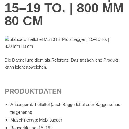
15–19 TO. | 800 MM
80 CM
Die Dar­stel­lung dient als Re­fe­renz. Das tat­säch­li­che Pro­dukt
kann leicht ab­wei­chen.
PRO­DUKT­DA­TEN
An­bau­ge­rät: Tief­löf­fel (auch Bag­ger­löf­fel oder Bag­ger­schau­
fel ge­nannt)
Ma­schi­nen­typ: Mo­bil­bag­ger
Bag­ger­klas­se: 15–19 t