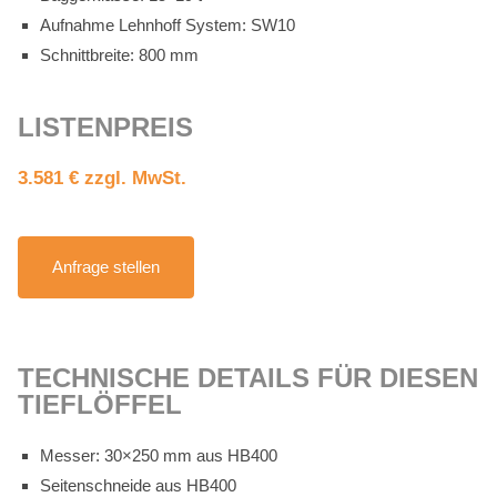
Auf­nah­me Lehn­hoff Sys­tem: SW10
Schnitt­brei­te: 800 mm
LIS­TEN­PREIS
3.581 € zzgl. MwSt.
An­fra­ge stel­len
TECH­NI­SCHE DE­TAILS FÜR DIE­SEN
TIEF­LÖF­FEL
Mes­ser: 30×250 mm aus HB400
Sei­ten­schnei­de aus HB400