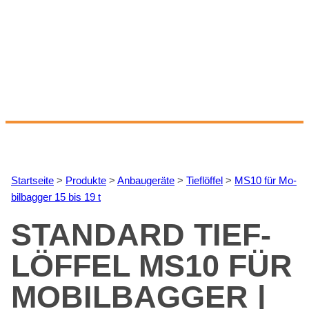
Start­sei­te
>
Pro­duk­te
>
An­bau­ge­rä­te
>
Tief­löf­fel
>
MS10 für Mo­
bil­bag­ger 15 bis 19 t
STAN­DARD TIEF­
LÖF­FEL MS10 FÜR
MO­BIL­BAG­GER |