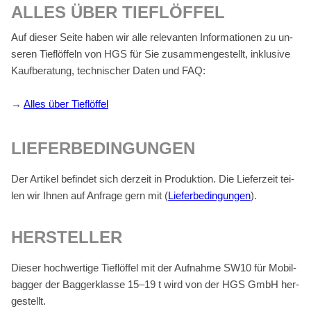
AL­LES ÜBER TIEF­LÖF­FEL
Auf die­ser Sei­te ha­ben wir alle re­le­van­ten In­for­ma­tio­nen zu un­
se­ren Tief­löf­feln von HGS für Sie zu­sam­men­ge­stellt, in­klu­si­ve
Kauf­be­ra­tung, tech­ni­scher Da­ten und FAQ:
→
Al­les über Tief­löf­fel
LIE­FER­BE­DIN­GUN­GEN
Der Ar­ti­kel be­fin­det sich der­zeit in Pro­duk­ti­on. Die Lie­fer­zeit tei­
len wir Ih­nen auf An­fra­ge gern mit (
Lie­fer­be­din­gun­gen
).
HER­STEL­LER
Die­ser hoch­wer­ti­ge Tief­löf­fel mit der Auf­nah­me SW10 für Mo­bil­
bag­ger der Bag­ger­klas­se 15–19 t wird von der HGS GmbH her­
ge­stellt.