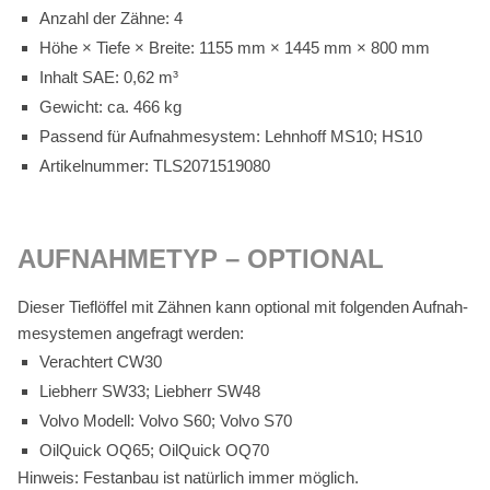
An­zahl der Zäh­ne: 4
Höhe × Tie­fe × Brei­te: 1155 mm × 1445 mm × 800 mm
In­halt SAE: 0,62 m³
Ge­wicht: ca. 466 kg
Pas­send für Auf­nah­me­sys­tem: Lehn­hoff MS10; HS10
Ar­ti­kel­num­mer: TLS2071519080
AUF­NAH­ME­TYP – OP­TIO­NAL
Die­ser Tief­löf­fel mit Zäh­nen kann op­tio­nal mit fol­gen­den Auf­nah­
me­sys­te­men an­ge­fragt wer­den:
Ver­ach­tert CW30
Lieb­herr SW33; Lieb­herr SW48
Vol­vo Mo­dell: Vol­vo S60; Vol­vo S70
Oil­Quick OQ65; Oil­Quick OQ70
Hin­weis: Fest­an­bau ist na­tür­lich im­mer mög­lich.