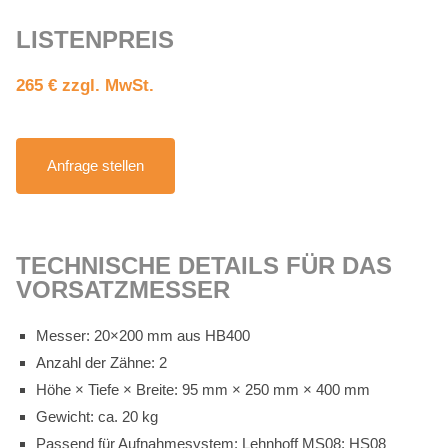
LIS­TEN­PREIS
265 € zzgl. MwSt.
An­fra­ge stel­len
TECH­NI­SCHE DE­TAILS FÜR DAS
VOR­SATZ­MES­SER
Mes­ser: 20×200 mm aus HB400
An­zahl der Zäh­ne: 2
Höhe × Tie­fe × Brei­te: 95 mm × 250 mm × 400 mm
Ge­wicht: ca. 20 kg
Pas­send für Auf­nah­me­sys­tem: Lehn­hoff MS08; HS08