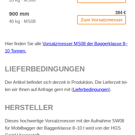
384 €
900 mm
Zum Vor­satz­mes­ser
40 kg · MS08
Hier fin­den Sie alle
Vor­satz­mes­ser MS08 der Bag­ger­klas­se 8–
10 Ton­nen.
LIE­FER­BE­DIN­GUN­GEN
Der Ar­ti­kel be­fin­det sich der­zeit in Pro­duk­ti­on. Die Lie­fer­zeit tei­
len wir Ih­nen auf An­fra­ge gern mit (
Lie­fer­be­din­gun­gen
).
HER­STEL­LER
Die­ses hoch­wer­ti­ge Vor­satz­mes­ser mit der Auf­nah­me SW08
für Mo­bil­bag­ger der Bag­ger­klas­se 8–10 t wird von der HGS