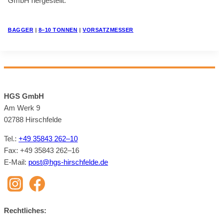
GmbH her­ge­stellt.
BAG­GER
|
8–10 TON­NEN
|
VOR­SATZ­MES­SER
HGS GmbH
Am Werk 9
02788 Hirsch­felde
Tel.:
+49 35843 262–10
Fax: +49 35843 262–16
E‑Mail:
post@​hgs-​hirschfelde.​de
Recht­li­ches: