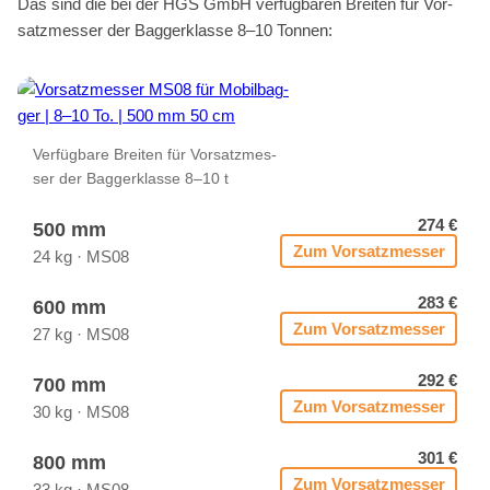
Das sind die bei der HGS GmbH ver­füg­ba­ren Brei­ten für Vor­
satz­mes­ser der Bag­ger­klas­se 8–10 Ton­nen:
Ver­füg­ba­re Brei­ten für Vor­satz­mes­
ser der Bag­ger­klas­se 8–10 t
274 €
500 mm
Zum Vor­satz­mes­ser
24 kg · MS08
283 €
600 mm
Zum Vor­satz­mes­ser
27 kg · MS08
292 €
700 mm
Zum Vor­satz­mes­ser
30 kg · MS08
301 €
800 mm
Zum Vor­satz­mes­ser
33 kg · MS08