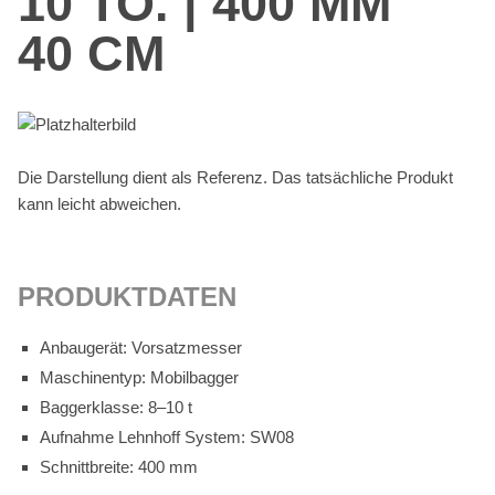
10 TO. | 400 MM
40 CM
Die Dar­stel­lung dient als Re­fe­renz. Das tat­säch­li­che Pro­dukt
kann leicht ab­wei­chen.
PRO­DUKT­DA­TEN
An­bau­ge­rät: Vor­satz­mes­ser
Ma­schi­nen­typ: Mo­bil­bag­ger
Bag­ger­klas­se: 8–10 t
Auf­nah­me Lehn­hoff Sys­tem: SW08
Schnitt­brei­te: 400 mm