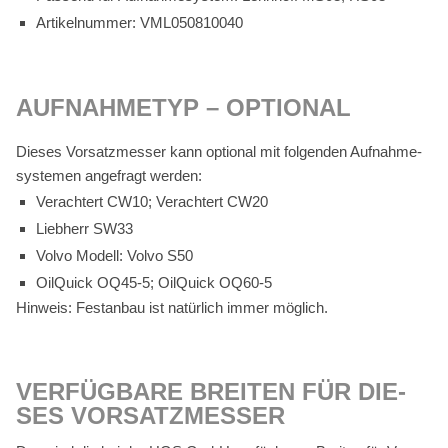
Ar­ti­kel­num­mer: VML050810040
AUF­NAH­ME­TYP – OP­TIO­NAL
Die­ses Vor­satz­mes­ser kann op­tio­nal mit fol­gen­den Auf­nah­me­
sys­te­men an­ge­fragt wer­den:
Ver­ach­tert CW10; Ver­ach­tert CW20
Lieb­herr SW33
Vol­vo Mo­dell: Vol­vo S50
Oil­Quick OQ45‑5; Oil­Quick OQ60‑5
Hin­weis: Fest­an­bau ist na­tür­lich im­mer mög­lich.
VER­FÜG­BA­RE BREI­TEN FÜR DIE­
SES VOR­SATZ­MES­SER