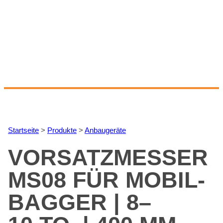
Start­sei­te
>
Pro­duk­te
>
An­bau­ge­rä­te
VOR­SATZ­MES­SER
MS08 FÜR MO­BIL­
BAG­GER | 8–