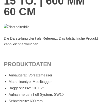
15 TO. | 600 MM
60 CM
Die Dar­stel­lung dient als Re­fe­renz. Das tat­säch­li­che Pro­dukt
kann leicht ab­wei­chen.
PRO­DUKT­DA­TEN
An­bau­ge­rät: Vor­satz­mes­ser
Ma­schi­nen­typ: Mo­bil­bag­ger
Bag­ger­klas­se: 10–15 t
Auf­nah­me Lehn­hoff Sys­tem: SW10
Schnitt­brei­te: 600 mm