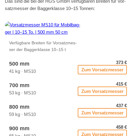
Das sind die bei der HGS GmbH ver­füg­ba­ren Brei­ten für Vor­
satz­mes­ser der Bag­ger­klas­se 10–15 Ton­nen:
Ver­füg­ba­re Brei­ten für Vor­satz­mes­
ser der Bag­ger­klas­se 10–15 t
373 €
500 mm
Zum Vor­satz­mes­ser
41 kg · MS10
415 €
700 mm
Zum Vor­satz­mes­ser
53 kg · MS10
437 €
800 mm
Zum Vor­satz­mes­ser
59 kg · MS10
458 €
900 mm
Zum Vor­satz­mes­ser
65 kg · MS10