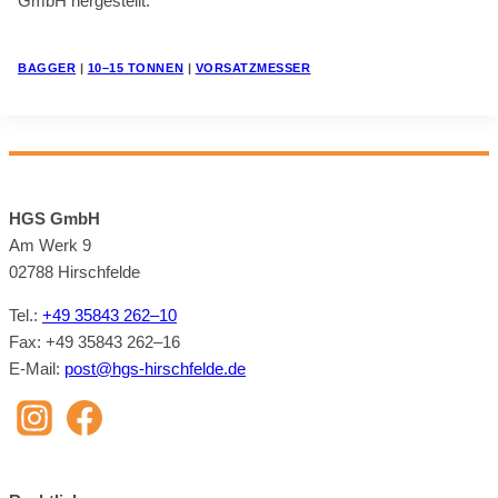
GmbH her­ge­stellt.
BAG­GER
|
10–15 TON­NEN
|
VOR­SATZ­MES­SER
HGS GmbH
Am Werk 9
02788 Hirsch­felde
Tel.:
+49 35843 262–10
Fax: +49 35843 262–16
E‑Mail:
post@​hgs-​hirschfelde.​de