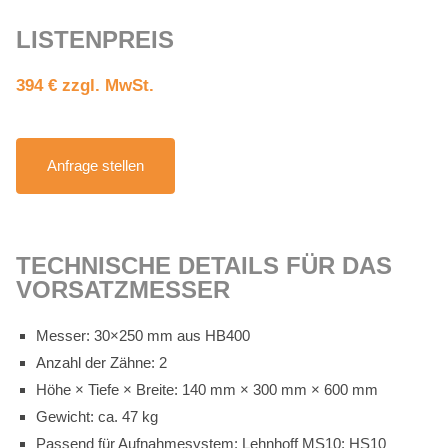
LIS­TEN­PREIS
394 € zzgl. MwSt.
An­fra­ge stel­len
TECH­NI­SCHE DE­TAILS FÜR DAS
VOR­SATZ­MES­SER
Mes­ser: 30×250 mm aus HB400
An­zahl der Zäh­ne: 2
Höhe × Tie­fe × Brei­te: 140 mm × 300 mm × 600 mm
Ge­wicht: ca. 47 kg
Pas­send für Auf­nah­me­sys­tem: Lehn­hoff MS10; HS10