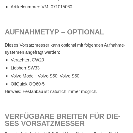
Ar­ti­kel­num­mer: VML071015060
AUF­NAH­ME­TYP – OP­TIO­NAL
Die­ses Vor­satz­mes­ser kann op­tio­nal mit fol­gen­den Auf­nah­me­
sys­te­men an­ge­fragt wer­den:
Ver­ach­tert CW20
Lieb­herr SW33
Vol­vo Mo­dell: Vol­vo S50; Vol­vo S60
Oil­Quick OQ60‑5
Hin­weis: Fest­an­bau ist na­tür­lich im­mer mög­lich.
VER­FÜG­BA­RE BREI­TEN FÜR DIE­
SES VOR­SATZ­MES­SER