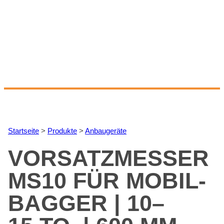
Start­sei­te
>
Pro­duk­te
>
An­bau­ge­rä­te
VOR­SATZ­MES­SER
MS10 FÜR MO­BIL­
BAG­GER | 10–