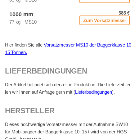
585 €
1000 mm
Zum Vor­satz­mes­ser
77 kg · MS10
Hier fin­den Sie alle
Vor­satz­mes­ser MS10 der Bag­ger­klas­se 10–
15 Ton­nen.
LIE­FER­BE­DIN­GUN­GEN
Der Ar­ti­kel be­fin­det sich der­zeit in Pro­duk­ti­on. Die Lie­fer­zeit tei­
len wir Ih­nen auf An­fra­ge gern mit (
Lie­fer­be­din­gun­gen
).
HER­STEL­LER
Die­ses hoch­wer­ti­ge Vor­satz­mes­ser mit der Auf­nah­me SW10
für Mo­bil­bag­ger der Bag­ger­klas­se 10–15 t wird von der HGS