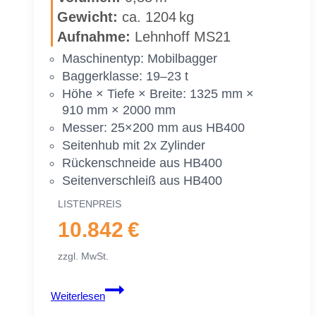
Ge­wicht:
ca. 1204 kg
|
19–
Auf­nah­me:
Lehn­hoff MS21
23 To.
Ma­schi­nen­typ: Mo­bil­bag­ger
|
Bag­ger­klas­se: 19–23 t
2300 mm
Höhe × Tie­fe × Brei­te: 1325 mm ×
230 cm
910 mm × 2000 mm
Mes­ser: 25×200 mm aus HB400
Sei­ten­hub mit 2x Zy­lin­der
Rü­cken­schnei­de aus HB400
Sei­ten­ver­schleiß aus HB400
LIS­TEN­PREIS
10.842 €
zzgl. MwSt.
Gra­
Weiterlesen
ben­