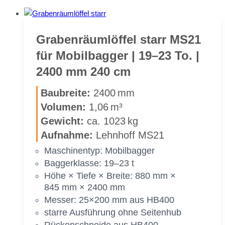
Gra­ben­räum­löf­fel starr MS21
für Mo­bil­bag­ger | 19–23 To. |
2400 mm 240 cm
Bau­brei­te:
2400 mm
Vo­lu­men:
1,06 m³
Ge­wicht:
ca. 1023 kg
Auf­nah­me:
Lehn­hoff MS21
Ma­schi­nen­typ: Mo­bil­bag­ger
Bag­ger­klas­se: 19–23 t
Höhe × Tie­fe × Brei­te: 880 mm ×
845 mm × 2400 mm
Mes­ser: 25×200 mm aus HB400
star­re Aus­füh­rung ohne Sei­ten­hub