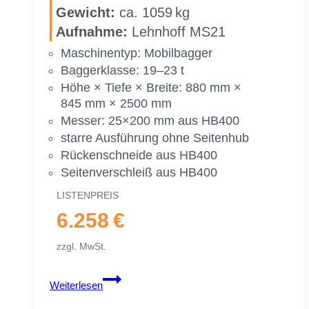
Ge­wicht:
ca. 1059 kg
|
19–
Auf­nah­me:
Lehn­hoff MS21
23 To.
Ma­schi­nen­typ: Mo­bil­bag­ger
|
Bag­ger­klas­se: 19–23 t
2400 mm
Höhe × Tie­fe × Brei­te: 880 mm ×
240 cm
845 mm × 2500 mm
Mes­ser: 25×200 mm aus HB400
star­re Aus­füh­rung ohne Sei­ten­hub
Rü­cken­schnei­de aus HB400
Sei­ten­ver­schleiß aus HB400
LIS­TEN­PREIS
6.258 €
zzgl. MwSt.
Gra­
Weiterlesen
ben­