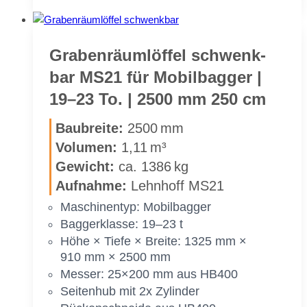
räum­
löf­
fel
starr
Gra­ben­räum­löf­fel schwenk­
MS21
bar MS21 für Mo­bil­bag­ger |
für
19–23 To. | 2500 mm 250 cm
Mo­
bil­
Bau­brei­te:
2500 mm
bag­
Vo­lu­men:
1,11 m³
ger
Ge­wicht:
ca. 1386 kg
|
19–
Auf­nah­me:
Lehn­hoff MS21
23 To.
Ma­schi­nen­typ: Mo­bil­bag­ger
|
Bag­ger­klas­se: 19–23 t
2500 mm
Höhe × Tie­fe × Brei­te: 1325 mm ×
250 cm
910 mm × 2500 mm
Mes­ser: 25×200 mm aus HB400
Sei­ten­hub mit 2x Zy­lin­der