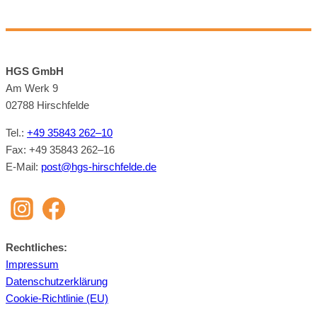
HGS GmbH
Am Werk 9
02788 Hirsch­felde
Tel.:
+49 35843 262–10
Fax: +49 35843 262–16
E‑Mail:
post@​hgs-​hirschfelde.​de
Recht­li­ches:
Im­pres­sum
Da­ten­schutz­er­klä­rung
Coo­kie-Richt­li­nie (EU)