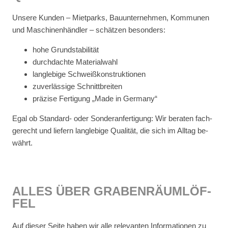
Un­se­re Kun­den – Miet­parks, Bau­un­ter­neh­men, Kom­mu­nen
und Ma­schi­nen­händ­ler – schät­zen be­son­ders:
hohe Grund­sta­bi­li­tät
durch­dach­te Ma­te­ri­al­wahl
lang­le­bi­ge Schweiß­kon­struk­tio­nen
zu­ver­läs­si­ge Schnitt­brei­ten
prä­zi­se Fer­ti­gung „Made in Ger­ma­ny“
Egal ob Stan­dard- oder Son­der­an­fer­ti­gung: Wir be­ra­ten fach­
ge­recht und lie­fern lang­le­bi­ge Qua­li­tät, die sich im All­tag be­
währt.
AL­LES ÜBER GRA­BEN­RÄUM­LÖF­
FEL
Auf die­ser Sei­te ha­ben wir alle re­le­van­ten In­for­ma­tio­nen zu