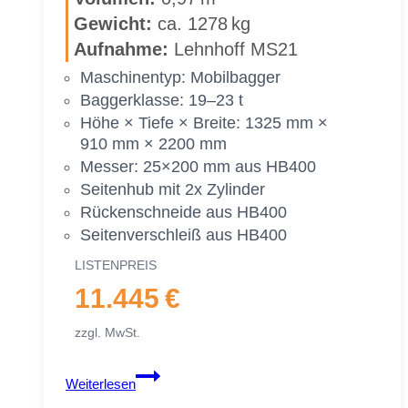
bag­
Ge­wicht:
ca. 1278 kg
ger
|
Auf­nah­me:
Lehn­hoff MS21
19–
Ma­schi­nen­typ: Mo­bil­bag­ger
23 To.
Bag­ger­klas­se: 19–23 t
|
Höhe × Tie­fe × Brei­te: 1325 mm ×
2100 mm
910 mm × 2200 mm
210 cm
Mes­ser: 25×200 mm aus HB400
Sei­ten­hub mit 2x Zy­lin­der
Rü­cken­schnei­de aus HB400
Sei­ten­ver­schleiß aus HB400
LIS­TEN­PREIS
11.445 €
zzgl. MwSt.
Gra­
Weiterlesen
ben­