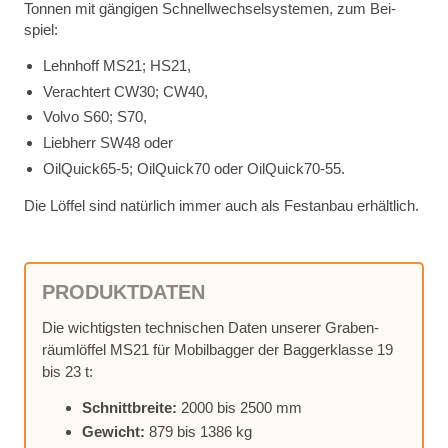
Ton­nen mit gän­gi­gen Schnell­wech­sel­sys­te­men, zum Bei­
spiel:
Lehn­hoff MS21; HS21,
Ver­ach­tert CW30; CW40,
Vol­vo S60; S70,
Lieb­herr SW48 oder
OilQuick65‑5; OilQuick70 oder Oil­Quick70-55.
Die Löf­fel sind na­tür­lich im­mer auch als Fest­an­bau er­hält­lich.
PRO­DUKT­DA­TEN
Die wich­tigs­ten tech­ni­schen Da­ten un­se­rer Gra­ben­
räum­löf­fel MS21 für Mo­bil­bag­ger der Bag­ger­klas­se 19
bis 23 t:
Schnitt­brei­te:
2000 bis 2500 mm
Ge­wicht:
879 bis 1386 kg