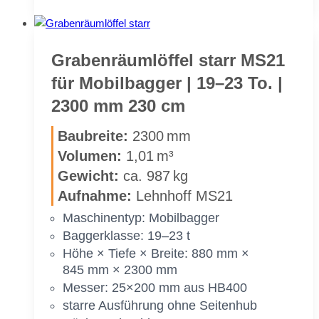
räum­
löf­
fel
starr
Gra­ben­räum­löf­fel starr MS21
MS21
für Mo­bil­bag­ger | 19–23 To. |
für
2300 mm 230 cm
Mo­
bil­
Bau­brei­te:
2300 mm
bag­
Vo­lu­men:
1,01 m³
ger
Ge­wicht:
ca. 987 kg
|
19–
Auf­nah­me:
Lehn­hoff MS21
23 To.
Ma­schi­nen­typ: Mo­bil­bag­ger
|
Bag­ger­klas­se: 19–23 t
2200 mm
Höhe × Tie­fe × Brei­te: 880 mm ×
220 cm
845 mm × 2300 mm
Mes­ser: 25×200 mm aus HB400
star­re Aus­füh­rung ohne Sei­ten­hub