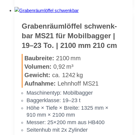
räum­
löf­
fel
schwenk­
Gra­ben­räum­löf­fel schwenk­
bar
bar MS21 für Mo­bil­bag­ger |
MS21
19–23 To. | 2100 mm 210 cm
für
Mo­
Bau­brei­te:
2100 mm
bil­
Vo­lu­men:
0,92 m³
bag­
Ge­wicht:
ca. 1242 kg
ger
|
Auf­nah­me:
Lehn­hoff MS21
19–
Ma­schi­nen­typ: Mo­bil­bag­ger
23 To.
Bag­ger­klas­se: 19–23 t
|
Höhe × Tie­fe × Brei­te: 1325 mm ×
2000 mm
910 mm × 2100 mm
200 cm
Mes­ser: 25×200 mm aus HB400
Sei­ten­hub mit 2x Zy­lin­der