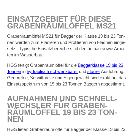
EIN­SATZ­GE­BIET FÜR DIE­SE
GRA­BEN­RÄUM­LÖF­FEL MS21
Gra­ben­räum­löf­fel MS21 für Bag­ger der Klas­se 19 bis 23 Ton­
nen wer­den zum Pla­nie­ren und Pro­fi­lie­ren von Flä­chen ein­ge­
setzt. Ty­pi­sche Ein­satz­be­rei­che sind der Tief­bau so­wie Ar­bei­
ten im Was­ser­bau.
HGS fer­tigt Gra­ben­räum­löf­fel für die
Bag­ger­klas­se 19 bis 23
Ton­nen
in
hy­drau­lisch schwenk­ba­rer
und
star­rer
Aus­füh­rung.
Geo­me­trie, Schnitt­brei­te und Ei­gen­ge­wicht sind ex­akt auf das
Ein­satz­spek­trum von 19 bis 23 Ton­nen Bag­gern ab­ge­stimmt.
AUF­NAH­MEN UND SCHNELL­
WECHS­LER FÜR GRA­BEN­
RÄUM­LÖF­FEL 19 BIS 23 TON­
NEN
HGS lie­fert Gra­ben­räum­löf­fel für Bag­ger der Klas­se 19 bis 23