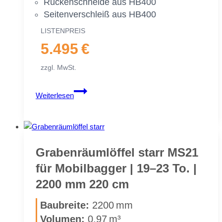
Rü­cken­schnei­de aus HB400
Sei­ten­ver­schleiß aus HB400
LIS­TEN­PREIS
5.495 €
zzgl. MwSt.
Gra­
Weiterlesen
ben­
räum­
löf­
fel
starr
Gra­ben­räum­löf­fel starr MS21
MS21
für Mo­bil­bag­ger | 19–23 To. |
für
2200 mm 220 cm
Mo­
bil­
Bau­brei­te:
2200 mm
bag­
Vo­lu­men:
0,97 m³
ger