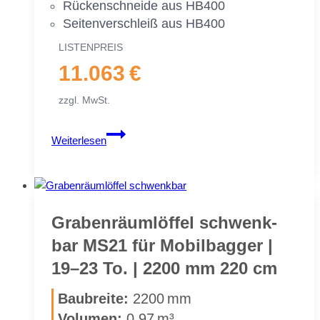
Rü­cken­schnei­de aus HB400
Sei­ten­ver­schleiß aus HB400
LIS­TEN­PREIS
11.063 €
zzgl. MwSt.
Gra­
Weiterlesen
ben­
räum­
löf­
fel
schwenk­
Gra­ben­räum­löf­fel schwenk­
bar
bar MS21 für Mo­bil­bag­ger |
MS21
19–23 To. | 2200 mm 220 cm
für
Mo­
Bau­brei­te:
2200 mm
bil­
Vo­lu­men:
0,97 m³