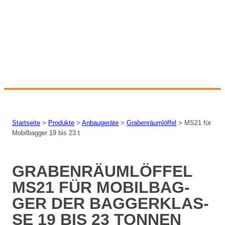
Startseite
>
Produkte
>
Anbaugeräte
>
Grabenräumlöffel
>
MS21 für
Mobilbagger 19 bis 23 t
GRA­BEN­RÄUM­LÖF­FEL
MS21 FÜR MO­BIL­BAG­
GER DER BAG­GER­KLAS­
SE 19 BIS 23 TON­NEN