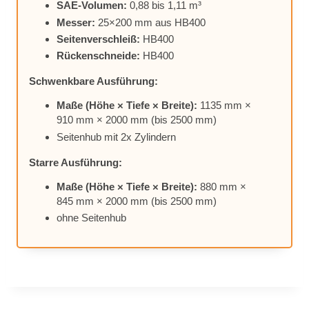
SAE-Vo­lu­men:
0,88 bis 1,11 m³
Mes­ser:
25×200 mm aus HB400
Sei­ten­ver­schleiß:
HB400
Rü­cken­schnei­de:
HB400
Schwenk­ba­re Aus­füh­rung:
Maße (Höhe × Tie­fe × Brei­te):
1135 mm ×
910 mm × 2000 mm (bis 2500 mm)
Sei­ten­hub mit 2x Zy­lin­dern
Star­re Aus­füh­rung:
Maße (Höhe × Tie­fe × Brei­te):
880 mm ×
845 mm × 2000 mm (bis 2500 mm)
ohne Sei­ten­hub