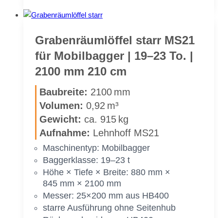
räum­
löf­
fel
starr
Gra­ben­räum­löf­fel starr MS21
MS21
für Mo­bil­bag­ger | 19–23 To. |
für
2100 mm 210 cm
Mo­
bil­
Bau­brei­te:
2100 mm
bag­
Vo­lu­men:
0,92 m³
ger
Ge­wicht:
ca. 915 kg
|
19–
Auf­nah­me:
Lehn­hoff MS21
23 To.
Ma­schi­nen­typ: Mo­bil­bag­ger
|
Bag­ger­klas­se: 19–23 t
2000 mm
Höhe × Tie­fe × Brei­te: 880 mm ×
200 cm
845 mm × 2100 mm
Mes­ser: 25×200 mm aus HB400
star­re Aus­füh­rung ohne Sei­ten­hub