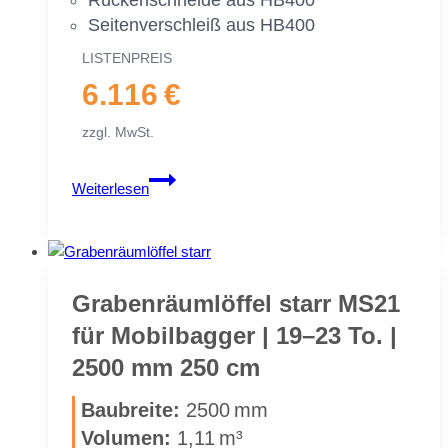
Rü­cken­schnei­de aus HB400
Sei­ten­ver­schleiß aus HB400
LIS­TEN­PREIS
6.116 €
zzgl. MwSt.
Gra­
Weiterlesen
ben­
räum­
löf­
fel
starr
Gra­ben­räum­löf­fel starr MS21
MS21
für Mo­bil­bag­ger | 19–23 To. |
für
2500 mm 250 cm
Mo­
bil­
Bau­brei­te:
2500 mm
bag­
Vo­lu­men:
1,11 m³
ger