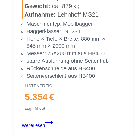
Ge­wicht:
ca. 879 kg
ger
|
Auf­nah­me:
Lehn­hoff MS21
19–
Ma­schi­nen­typ: Mo­bil­bag­ger
23 To.
Bag­ger­klas­se: 19–23 t
|
Höhe × Tie­fe × Brei­te: 880 mm ×
2500 mm
845 mm × 2000 mm
250 cm
Mes­ser: 25×200 mm aus HB400
star­re Aus­füh­rung ohne Sei­ten­hub
Rü­cken­schnei­de aus HB400
Sei­ten­ver­schleiß aus HB400
LIS­TEN­PREIS
5.354 €
zzgl. MwSt.
Gra­
Weiterlesen
ben­