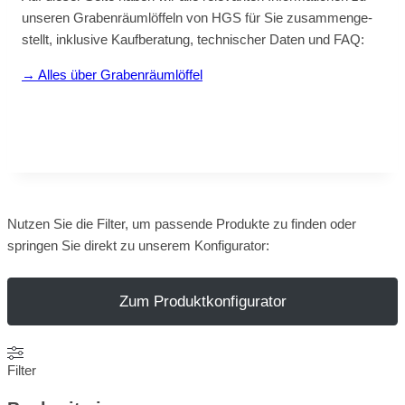
un­se­ren Gra­ben­räum­löf­feln von HGS für Sie zu­sam­men­ge­
stellt, in­klu­si­ve Kauf­be­ra­tung, tech­ni­scher Da­ten und FAQ:
→ Al­les über Gra­ben­räum­löf­fel
Nutzen Sie die Filter, um passende Produkte zu finden oder
springen Sie direkt zu unserem Konfigurator:
Zum Produktkonfigurator
Filter