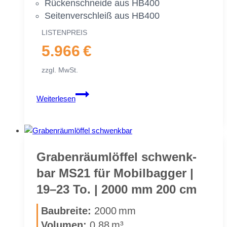
Rü­cken­schnei­de aus HB400
Sei­ten­ver­schleiß aus HB400
LIS­TEN­PREIS
5.966 €
zzgl. MwSt.
Gra­
Weiterlesen
ben­
räum­
löf­
fel
starr
Gra­ben­räum­löf­fel schwenk­
MS21
bar MS21 für Mo­bil­bag­ger |
für
19–23 To. | 2000 mm 200 cm
Mo­
bil­
Bau­brei­te:
2000 mm
bag­
Vo­lu­men:
0,88 m³
ger