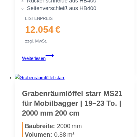
Rü­cken­schnei­de aus HB400
Sei­ten­ver­schleiß aus HB400
LIS­TEN­PREIS
12.054 €
zzgl. MwSt.
Gra­
Weiterlesen
ben­
räum­
löf­
fel
schwenk­
Gra­ben­räum­löf­fel starr MS21
bar
für Mo­bil­bag­ger | 19–23 To. |
MS21
2000 mm 200 cm
für
Mo­
Bau­brei­te:
2000 mm
bil­
Vo­lu­men:
0,88 m³
bag­