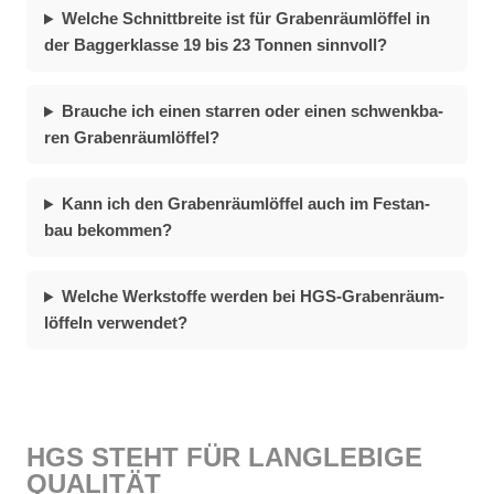
Wel­che Schnitt­brei­te ist für Gra­ben­räum­löf­fel in
der Bag­ger­klas­se 19 bis 23 Ton­nen sinn­voll?
Brau­che ich ei­nen star­ren oder ei­nen schwenk­ba­
ren Gra­ben­räum­löf­fel?
Kann ich den Gra­ben­räum­löf­fel auch im Fest­an­
bau be­kom­men?
Wel­che Werk­stof­fe wer­den bei HGS-Gra­ben­räum­
löf­feln ver­wen­det?
HGS STEHT FÜR LANG­LE­BI­GE
QUA­LI­TÄT