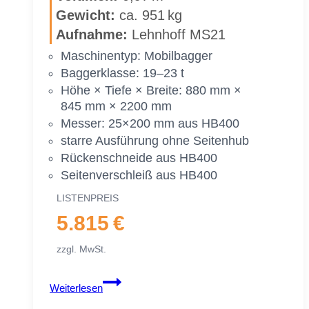
Ge­wicht:
ca. 951 kg
|
19–
Auf­nah­me:
Lehn­hoff MS21
23 To.
Ma­schi­nen­typ: Mo­bil­bag­ger
|
Bag­ger­klas­se: 19–23 t
2100 mm
Höhe × Tie­fe × Brei­te: 880 mm ×
210 cm
845 mm × 2200 mm
Mes­ser: 25×200 mm aus HB400
star­re Aus­füh­rung ohne Sei­ten­hub
Rü­cken­schnei­de aus HB400
Sei­ten­ver­schleiß aus HB400
LIS­TEN­PREIS
5.815 €
zzgl. MwSt.
Gra­
Weiterlesen
ben­