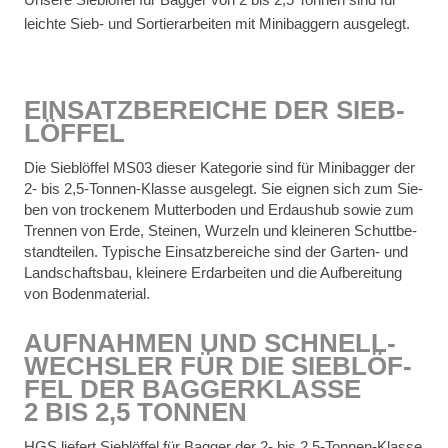
leich­te Sieb- und Sor­tier­ar­bei­ten mit Mi­ni­bag­gern aus­ge­legt.
EIN­SATZ­BE­REI­CHE DER SIEB­
LÖF­FEL
Die Sieb­löf­fel MS03 die­ser Ka­te­go­rie sind für Mi­ni­bag­ger der
2- bis 2,5‑Tonnen-Klasse aus­ge­legt. Sie eig­nen sich zum Sie­
ben von tro­cke­nem Mut­ter­bo­den und Erd­aus­hub so­wie zum
Tren­nen von Erde, Stei­nen, Wur­zeln und klei­ne­ren Schutt­be­
stand­tei­len. Ty­pi­sche Ein­satz­be­rei­che sind der Gar­ten- und
Land­schafts­bau, klei­ne­re Erd­ar­bei­ten und die Auf­be­rei­tung
von Bo­den­ma­te­ri­al.
AUF­NAH­MEN UND SCHNELL­
WECHS­LER FÜR DIE SIEB­LÖF­
FEL DER BAG­GER­KLAS­SE
2 BIS 2,5 TON­NEN
HGS lie­fert Sieb­löf­fel für Bag­ger der 2- bis 2,5‑Tonnen-Klasse