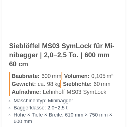
50 CM
Sieb­löf­fel MS03 Sym­Lock für Mi­
ni­bag­ger | 2,0−2,5 To. | 600 mm
60 cm
Bau­brei­te:
600 mm
Vo­lu­men:
0,105 m³
Ge­wicht:
ca. 98 kg
Sieb­lich­te:
60 mm
Auf­nah­me:
Lehn­hoff MS03 Sym­Lock
Ma­schi­nen­typ: Mi­ni­bag­ger
Bag­ger­klas­se: 2,0−2,5 t
Höhe × Tie­fe × Brei­te: 610 mm × 750 mm ×
600 mm