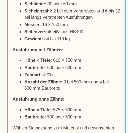
Sieb­lich­te:
30 oder 60 mm
Si­chel­an­zahl:
2 bei quer ver­streb­ten und 6 bis 12
bei längs ver­streb­ten Aus­füh­run­gen
Mes­ser:
16 × 150 mm
Sei­ten­ver­schleiß:
aus HB400
Ge­wicht:
84 bis 119 kg
Aus­füh­rung mit Zäh­nen:
Höhe × Tie­fe:
610 × 750 mm
Bau­brei­te:
500 oder 600 mm
Zahn­art:
J200
An­zahl der Zäh­ne:
3 bei 500 mm und 4 bei
600 mm Bau­brei­te
Aus­füh­rung ohne Zäh­ne:
Höhe × Tie­fe:
575 × 600 mm
Bau­brei­te:
500 oder 600 mm
Wäh­len Sie pas­send zum Ma­te­ri­al und ge­wünsch­ten