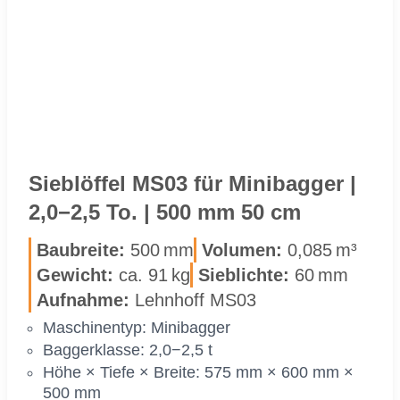
500 MM
50 CM
Sieb­löf­fel MS03 für Mi­ni­bag­ger |
2,0−2,5 To. | 500 mm 50 cm
Bau­brei­te:
500 mm
Vo­lu­men:
0,085 m³
Ge­wicht:
ca. 91 kg
Sieb­lich­te:
60 mm
Auf­nah­me:
Lehn­hoff MS03
Ma­schi­nen­typ: Mi­ni­bag­ger
Bag­ger­klas­se: 2,0−2,5 t
Höhe × Tie­fe × Brei­te: 575 mm × 600 mm ×
500 mm