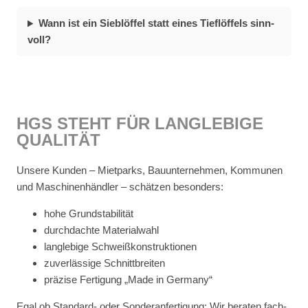
Wann ist ein Sieb­löf­fel statt ei­nes Tief­löf­fels sinn­
voll?
HGS STEHT FÜR LANG­LE­BI­GE
QUA­LI­TÄT
Un­se­re Kun­den – Miet­parks, Bau­un­ter­neh­men, Kom­mu­nen
und Ma­schi­nen­händ­ler – schät­zen be­son­ders:
hohe Grund­sta­bi­li­tät
durch­dach­te Ma­te­ri­al­wahl
lang­le­bi­ge Schweiß­kon­struk­tio­nen
zu­ver­läs­si­ge Schnitt­brei­ten
prä­zi­se Fer­ti­gung „Made in Ger­ma­ny“
Egal ob Stan­dard- oder Son­der­an­fer­ti­gung: Wir be­ra­ten fach­