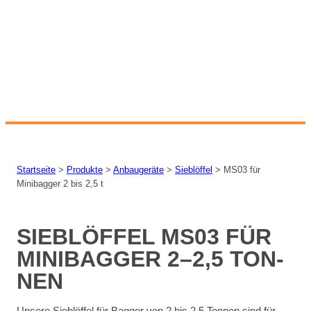
Startseite
>
Produkte
>
Anbaugeräte
>
Sieblöffel
>
MS03 für
Minibagger 2 bis 2,5 t
SIEB­LÖF­FEL MS03 FÜR
MI­NI­BAG­GER 2–2,5 TON­
NEN
Un­se­re Sieb­löf­fel für Bag­ger von 2 bis 2,5 Ton­nen sind für