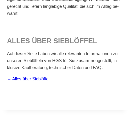
ge­recht und lie­fern lang­le­bi­ge Qua­li­tät, die sich im All­tag be­
währt.
AL­LES ÜBER SIEB­LÖF­FEL
Auf die­ser Sei­te ha­ben wir alle re­le­van­ten In­for­ma­tio­nen zu
un­se­ren Sieb­löf­feln von HGS für Sie zu­sam­men­ge­stellt, in­
klu­si­ve Kauf­be­ra­tung, tech­ni­scher Da­ten und FAQ:
→ Al­les über Sieb­löf­fel