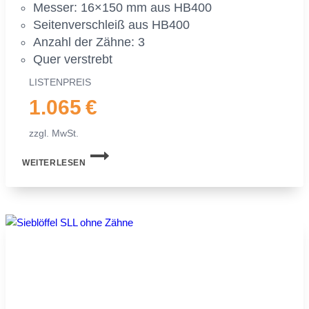
Mes­ser: 16×150 mm aus HB400
Sei­ten­ver­schleiß aus HB400
An­zahl der Zäh­ne: 3
Quer ver­strebt
LIS­TEN­PREIS
1.065 €
zzgl. MwSt.
SIEB­
WEITERLESEN
LÖF­
FEL
MS03
FÜR
MI­
NI­
BAG­
GER
|
2,0−2,5 TO.
|