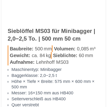
Sieb­löf­fel MS03 für Mi­ni­bag­ger |
2,0−2,5 To. | 500 mm 50 cm
Bau­brei­te:
500 mm
Vo­lu­men:
0,085 m³
Ge­wicht:
ca. 84 kg
Sieb­lich­te:
60 mm
Auf­nah­me:
Lehn­hoff MS03
Ma­schi­nen­typ: Mi­ni­bag­ger
Bag­ger­klas­se: 2,0−2,5 t
Höhe × Tie­fe × Brei­te: 575 mm × 600 mm ×
500 mm
Mes­ser: 16×150 mm aus HB400
Sei­ten­ver­schleiß aus HB400
Quer ver­strebt