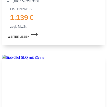
Quer ver­strebt
LIS­TEN­PREIS
1.139 €
zzgl. MwSt.
SIEB­
WEITERLESEN
LÖF­
FEL
MS03
FÜR
MI­
NI­
BAG­
GER
|
2,0−2,5 TO.
|
600 MM
60 CM