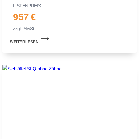
LIS­TEN­PREIS
957 €
zzgl. MwSt.
SIEB­
WEITERLESEN
LÖF­
FEL
MS03
SYM­
LOCK
FÜR
MI­
NI­
BAG­
GER
|
2,0−2,5 TO.
|
500 MM
50 CM