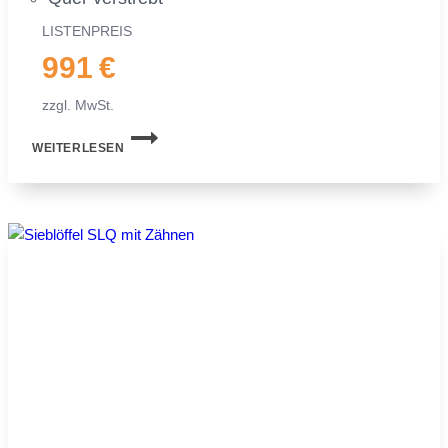
LIS­TEN­PREIS
991 €
zzgl. MwSt.
SIEB­
WEITERLESEN
LÖF­
FEL
MS03
SYM­
LOCK
FÜR
MI­
NI­
BAG­
GER
|
2,0−2,5 TO.
|
600 MM
60 CM