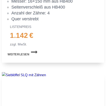
Mes­ser: 16×150 mm aus HB400
Sei­ten­ver­schleiß aus HB400
An­zahl der Zäh­ne: 4
Quer ver­strebt
LIS­TEN­PREIS
1.142 €
zzgl. MwSt.
SIEB­
WEITERLESEN
LÖF­
FEL
MS03
SYM­
LOCK
FÜR
MI­
NI­
BAG­
GER
|
2,0−2,5 TO.