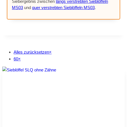
Sie­b­er­geb­nis zwi­schen
längs ver­streb­ten Sieb­löf­feln
MS03
und
quer ver­streb­ten Sieb­löf­feln MS03
.
Alles zurücksetzen
×
60
×