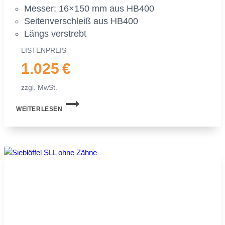
Mes­ser: 16×150 mm aus HB400
Sei­ten­ver­schleiß aus HB400
Längs ver­strebt
LIS­TEN­PREIS
1.025 €
zzgl. MwSt.
SIEB­
WEITERLESEN
LÖF­
FEL
MS03
FÜR
MI­
NI­
BAG­
GER
|
2,0−2,5 TO.
|
500 MM