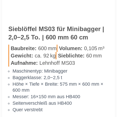
Sieb­löf­fel MS03 für Mi­ni­bag­ger |
2,0−2,5 To. | 600 mm 60 cm
Bau­brei­te:
600 mm
Vo­lu­men:
0,105 m³
Ge­wicht:
ca. 92 kg
Sieb­lich­te:
60 mm
Auf­nah­me:
Lehn­hoff MS03
Ma­schi­nen­typ: Mi­ni­bag­ger
Bag­ger­klas­se: 2,0−2,5 t
Höhe × Tie­fe × Brei­te: 575 mm × 600 mm ×
600 mm
Mes­ser: 16×150 mm aus HB400
Sei­ten­ver­schleiß aus HB400
Quer ver­strebt