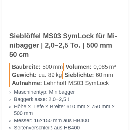
Sieb­löf­fel MS03 Sym­Lock für Mi­
ni­bag­ger | 2,0−2,5 To. | 500 mm
50 cm
Bau­brei­te:
500 mm
Vo­lu­men:
0,085 m³
Ge­wicht:
ca. 89 kg
Sieb­lich­te:
60 mm
Auf­nah­me:
Lehn­hoff MS03 Sym­Lock
Ma­schi­nen­typ: Mi­ni­bag­ger
Bag­ger­klas­se: 2,0−2,5 t
Höhe × Tie­fe × Brei­te: 610 mm × 750 mm ×
500 mm
Mes­ser: 16×150 mm aus HB400
Sei­ten­ver­schleiß aus HB400