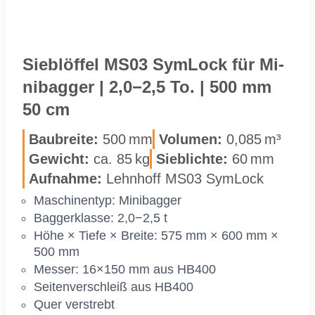
Sieb­löf­fel MS03 Sym­Lock für Mi­
ni­bag­ger | 2,0−2,5 To. | 500 mm
50 cm
Bau­brei­te:
500 mm
Vo­lu­men:
0,085 m³
Ge­wicht:
ca. 85 kg
Sieb­lich­te:
60 mm
Auf­nah­me:
Lehn­hoff MS03 Sym­Lock
Ma­schi­nen­typ: Mi­ni­bag­ger
Bag­ger­klas­se: 2,0−2,5 t
Höhe × Tie­fe × Brei­te: 575 mm × 600 mm ×
500 mm
Mes­ser: 16×150 mm aus HB400
Sei­ten­ver­schleiß aus HB400
Quer ver­strebt