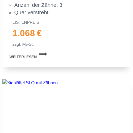
An­zahl der Zäh­ne: 3
Quer ver­strebt
LIS­TEN­PREIS
1.068 €
zzgl. MwSt.
SIEB­
WEITERLESEN
LÖF­
FEL
MS03
SYM­
LOCK
FÜR
MI­
NI­
BAG­
GER
|
2,0−2,5 TO.
|
500 MM