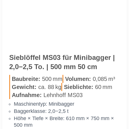
|
600 MM
60 CM
Sieb­löf­fel MS03 für Mi­ni­bag­ger |
2,0−2,5 To. | 500 mm 50 cm
Bau­brei­te:
500 mm
Vo­lu­men:
0,085 m³
Ge­wicht:
ca. 88 kg
Sieb­lich­te:
60 mm
Auf­nah­me:
Lehn­hoff MS03
Ma­schi­nen­typ: Mi­ni­bag­ger
Bag­ger­klas­se: 2,0−2,5 t
Höhe × Tie­fe × Brei­te: 610 mm × 750 mm ×
500 mm