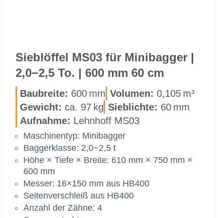
Sieb­löf­fel MS03 für Mi­ni­bag­ger |
2,0−2,5 To. | 600 mm 60 cm
Bau­brei­te:
600 mm
Vo­lu­men:
0,105 m³
Ge­wicht:
ca. 97 kg
Sieb­lich­te:
60 mm
Auf­nah­me:
Lehn­hoff MS03
Ma­schi­nen­typ: Mi­ni­bag­ger
Bag­ger­klas­se: 2,0−2,5 t
Höhe × Tie­fe × Brei­te: 610 mm × 750 mm ×
600 mm
Mes­ser: 16×150 mm aus HB400
Sei­ten­ver­schleiß aus HB400
An­zahl der Zäh­ne: 4