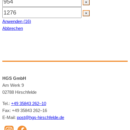
×
×
Anwenden
(
16
)
Abbrechen
HGS GmbH
Am Werk 9
02788 Hirsch­felde
Tel.:
+49 35843 262–10
Fax: +49 35843 262–16
E‑Mail:
post@​hgs-​hirschfelde.​de