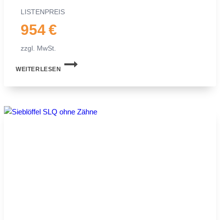
LIS­TEN­PREIS
954 €
zzgl. MwSt.
SIEB­
WEITERLESEN
LÖF­
FEL
MS03
FÜR
MI­
NI­
BAG­
GER
|
2,0−2,5 TO.
|
500 MM
50 CM