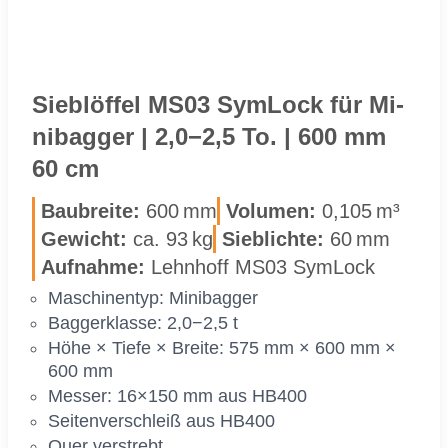
Sieb­löf­fel MS03 Sym­Lock für Mi­
ni­bag­ger | 2,0−2,5 To. | 600 mm
60 cm
Bau­brei­te:
600 mm
Vo­lu­men:
0,105 m³
Ge­wicht:
ca. 93 kg
Sieb­lich­te:
60 mm
Auf­nah­me:
Lehn­hoff MS03 Sym­Lock
Ma­schi­nen­typ: Mi­ni­bag­ger
Bag­ger­klas­se: 2,0−2,5 t
Höhe × Tie­fe × Brei­te: 575 mm × 600 mm ×
600 mm
Mes­ser: 16×150 mm aus HB400
Sei­ten­ver­schleiß aus HB400
Quer ver­strebt