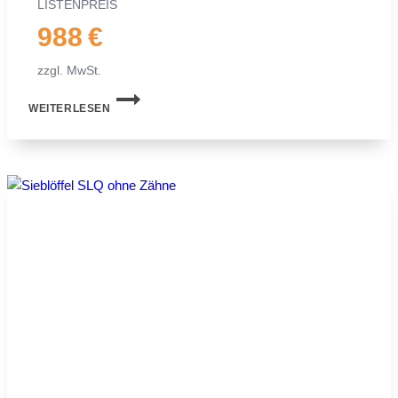
LIS­TEN­PREIS
988 €
zzgl. MwSt.
SIEB­
WEITERLESEN
LÖF­
FEL
MS03
FÜR
MI­
NI­
BAG­
GER
|
2,0−2,5 TO.
|
600 MM
60 CM