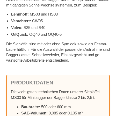
mit gän­gi­gen Schnell­wech­sel­sys­te­men, zum Bei­spiel:
Lehn­hoff:
MS03 und HS03
Ver­ach­tert:
CW05
Vol­vo:
S35 und S40
Oil­Quick:
OQ40 und OQ40‑5
Die Sieb­löf­fel sind mit oder ohne Sym­lock so­wie als Fest­an­
bau er­hält­lich. Für die Aus­wahl der pas­sen­den Auf­nah­me sind
Bag­ger­klas­se, Schnell­wechs­ler, Ein­satz­ge­wicht und ge­
wünsch­te Ar­beits­brei­te ent­schei­dend.
PRO­DUKT­DA­TEN
Die wich­tigs­ten tech­ni­schen Da­ten un­se­rer Sieb­löf­fel
MS03 für Mi­ni­bag­ger der Bag­ger­klas­se 2 bis 2,5 t:
Bau­brei­te:
500 oder 600 mm
SAE-Vo­lu­men:
0,085 oder 0,105 m³