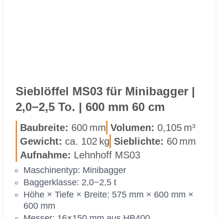
50 CM
Sieb­löf­fel MS03 für Mi­ni­bag­ger |
2,0−2,5 To. | 600 mm 60 cm
Bau­brei­te:
600 mm
Vo­lu­men:
0,105 m³
Ge­wicht:
ca. 102 kg
Sieb­lich­te:
60 mm
Auf­nah­me:
Lehn­hoff MS03
Ma­schi­nen­typ: Mi­ni­bag­ger
Bag­ger­klas­se: 2,0−2,5 t
Höhe × Tie­fe × Brei­te: 575 mm × 600 mm ×
600 mm
Mes­ser: 16×150 mm aus HB400