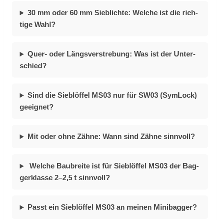
30 mm oder 60 mm Sieb­lich­te: Wel­che ist die rich­
ti­ge Wahl?
Quer- oder Längs­ver­stre­bung: Was ist der Un­ter­
schied?
Sind die Sieb­löf­fel MS03 nur für SW03 (Sym­Lock)
ge­eig­net?
Mit oder ohne Zäh­ne: Wann sind Zäh­ne sinn­voll?
Wel­che Bau­brei­te ist für Sieb­löf­fel MS03 der Bag­
ger­klas­se 2–2,5 t sinn­voll?
Passt ein Sieb­löf­fel MS03 an mei­nen Mi­ni­bag­ger?