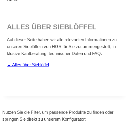
AL­LES ÜBER SIEB­LÖF­FEL
Auf die­ser Sei­te ha­ben wir alle re­le­van­ten In­for­ma­tio­nen zu
un­se­ren Sieb­löf­feln von HGS für Sie zu­sam­men­ge­stellt, in­
klu­si­ve Kauf­be­ra­tung, tech­ni­scher Da­ten und FAQ:
→ Al­les über Sieb­löf­fel
Nutzen Sie die Filter, um passende Produkte zu finden oder
springen Sie direkt zu unserem Konfigurator: