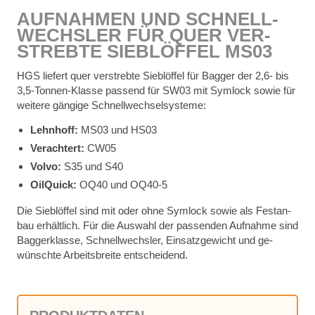
AUF­NAH­MEN UND SCHNELL­
WECHS­LER FÜR QUER VER­
STREB­TE SIEB­LÖF­FEL MS03
HGS lie­fert quer ver­streb­te Sieb­löf­fel für Bag­ger der 2,6- bis
3,5‑Tonnen-Klasse pas­send für SW03 mit Sym­lock so­wie für
wei­te­re gän­gi­ge Schnell­wech­sel­sys­te­me:
Lehn­hoff:
MS03 und HS03
Ver­ach­tert:
CW05
Vol­vo:
S35 und S40
Oil­Quick:
OQ40 und OQ40‑5
Die Sieb­löf­fel sind mit oder ohne Sym­lock so­wie als Fest­an­
bau er­hält­lich. Für die Aus­wahl der pas­sen­den Auf­nah­me sind
Bag­ger­klas­se, Schnell­wechs­ler, Ein­satz­ge­wicht und ge­
wünsch­te Ar­beits­brei­te ent­schei­dend.