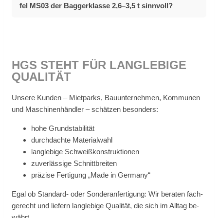
fel MS03 der Bag­ger­klas­se 2,6–3,5 t sinn­voll?
HGS STEHT FÜR LANG­LE­BI­GE
QUA­LI­TÄT
Un­se­re Kun­den – Miet­parks, Bau­un­ter­neh­men, Kom­mu­nen
und Ma­schi­nen­händ­ler – schät­zen be­son­ders:
hohe Grund­sta­bi­li­tät
durch­dach­te Ma­te­ri­al­wahl
lang­le­bi­ge Schweiß­kon­struk­tio­nen
zu­ver­läs­si­ge Schnitt­brei­ten
prä­zi­se Fer­ti­gung „Made in Ger­ma­ny“
Egal ob Stan­dard- oder Son­der­an­fer­ti­gung: Wir be­ra­ten fach­
ge­recht und lie­fern lang­le­bi­ge Qua­li­tät, die sich im All­tag be­
währt.