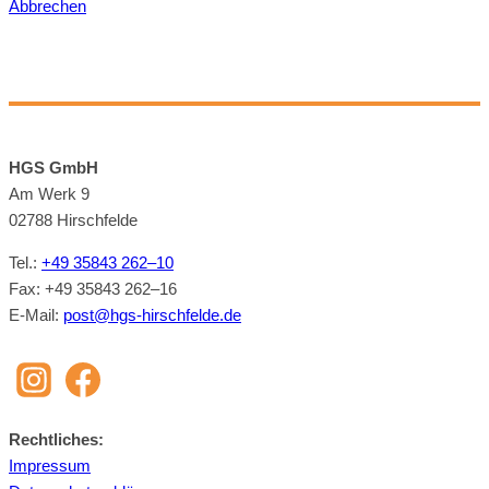
Abbrechen
HGS GmbH
Am Werk 9
02788 Hirsch­felde
Tel.:
+49 35843 262–10
Fax: +49 35843 262–16
E‑Mail:
post@​hgs-​hirschfelde.​de
Recht­li­ches:
Im­pres­sum