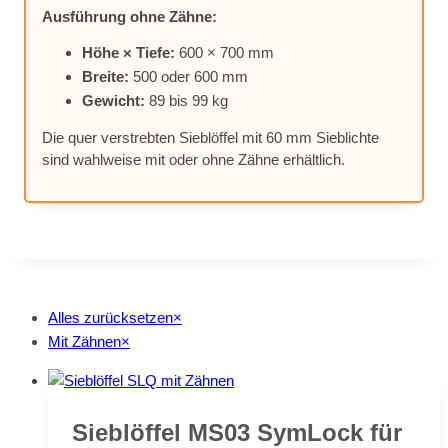
Aus­füh­rung ohne Zäh­ne:
Höhe × Tie­fe:
600 × 700 mm
Brei­te:
500 oder 600 mm
Ge­wicht:
89 bis 99 kg
Die quer ver­streb­ten Sieb­löf­fel mit 60 mm Sieb­lich­te
sind wahl­wei­se mit oder ohne Zäh­ne er­hält­lich.
Alles zurücksetzen
×
Mit Zähnen
×
Sieb­löf­fel MS03 Sym­Lock für