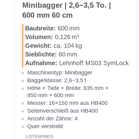
Mi­ni­bag­ger | 2,6−3,5 To. |
600 mm 60 cm
Bau­brei­te:
600 mm
Vo­lu­men:
0,126 m³
Ge­wicht:
ca. 104 kg
Sieb­lich­te:
60 mm
Auf­nah­me:
Lehn­hoff MS03 Sym­Lock
Ma­schi­nen­typ: Mi­ni­bag­ger
Bag­ger­klas­se: 2,6−3,5 t
Höhe × Tie­fe × Brei­te: 635 mm ×
850 mm × 600 mm
Mes­ser: 16×150 mm aus HB400
Sei­ten­ver­schleiß aus HB400
An­zahl der Zäh­ne: 4
Quer ver­strebt
LIS­TEN­PREIS