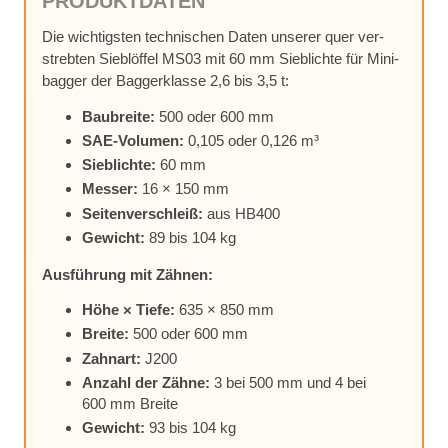
PRO­DUKT­DA­TEN
Die wich­tigs­ten tech­ni­schen Da­ten un­se­rer quer ver­
streb­ten Sieb­löf­fel MS03 mit 60 mm Sieb­lich­te für Mi­ni­
bag­ger der Bag­ger­klas­se 2,6 bis 3,5 t:
Bau­brei­te:
500 oder 600 mm
SAE-Vo­lu­men:
0,105 oder 0,126 m³
Sieb­lich­te:
60 mm
Mes­ser:
16 × 150 mm
Sei­ten­ver­schleiß:
aus HB400
Ge­wicht:
89 bis 104 kg
Aus­füh­rung mit Zäh­nen:
Höhe × Tie­fe:
635 × 850 mm
Brei­te:
500 oder 600 mm
Zahn­art:
J200
An­zahl der Zäh­ne:
3 bei 500 mm und 4 bei
600 mm Brei­te
Ge­wicht:
93 bis 104 kg