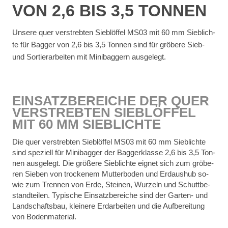
VON 2,6 BIS 3,5 TON­NEN
Un­se­re quer ver­streb­ten Sieb­löf­fel MS03 mit 60 mm Sieb­lich­
te für Bag­ger von 2,6 bis 3,5 Ton­nen sind für grö­be­re Sieb-
und Sor­tier­ar­bei­ten mit Mi­ni­bag­gern aus­ge­legt.
EIN­SATZ­BE­REI­CHE DER QUER
VER­STREB­TEN SIEB­LÖF­FEL
MIT 60 MM SIEB­LICH­TE
Die quer ver­streb­ten Sieb­löf­fel MS03 mit 60 mm Sieb­lich­te
sind spe­zi­ell für Mi­ni­bag­ger der Bag­ger­klas­se 2,6 bis 3,5 Ton­
nen aus­ge­legt. Die grö­ße­re Sieb­lich­te eig­net sich zum grö­be­
ren Sie­ben von tro­cke­nem Mut­ter­bo­den und Erd­aus­hub so­
wie zum Tren­nen von Erde, Stei­nen, Wur­zeln und Schutt­be­
stand­tei­len. Ty­pi­sche Ein­satz­be­rei­che sind der Gar­ten- und
Land­schafts­bau, klei­ne­re Erd­ar­bei­ten und die Auf­be­rei­tung
von Bo­den­ma­te­ri­al.