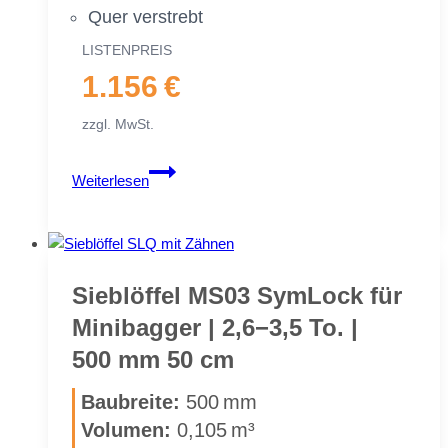
Quer ver­strebt
LIS­TEN­PREIS
1.156 €
zzgl. MwSt.
Sieb­
Weiterlesen
löf­
fel
MS03
für
Mi­
Sieb­löf­fel MS03 Sym­Lock für
ni­
Mi­ni­bag­ger | 2,6−3,5 To. |
bag­
500 mm 50 cm
ger
|
Bau­brei­te:
500 mm
2,6−3,5 To.
Vo­lu­men:
0,105 m³
|