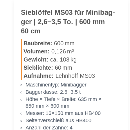
für
Mi­
Sieb­löf­fel MS03 für Mi­ni­bag­
ni­
ger | 2,6−3,5 To. | 600 mm
bag­
60 cm
ger
|
Bau­brei­te:
600 mm
2,6−3,5 To.
Vo­lu­men:
0,126 m³
|
Ge­wicht:
ca. 103 kg
500 mm
50 cm
Sieb­lich­te:
60 mm
Auf­nah­me:
Lehn­hoff MS03
Ma­schi­nen­typ: Mi­ni­bag­ger
Bag­ger­klas­se: 2,6−3,5 t
Höhe × Tie­fe × Brei­te: 635 mm ×
850 mm × 600 mm
Mes­ser: 16×150 mm aus HB400
Sei­ten­ver­schleiß aus HB400
An­zahl der Zäh­ne: 4