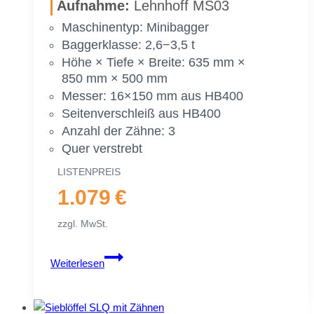
Auf­nah­me:
Lehn­hoff MS03
60 cm
Ma­schi­nen­typ: Mi­ni­bag­ger
Bag­ger­klas­se: 2,6−3,5 t
Höhe × Tie­fe × Brei­te: 635 mm ×
850 mm × 500 mm
Mes­ser: 16×150 mm aus HB400
Sei­ten­ver­schleiß aus HB400
An­zahl der Zäh­ne: 3
Quer ver­strebt
LIS­TEN­PREIS
1.079 €
zzgl. MwSt.
Sieb­
Weiterlesen
löf­
fel
MS03