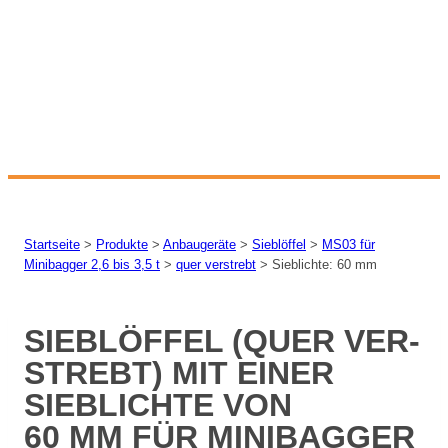
Startseite
>
Produkte
>
Anbaugeräte
>
Sieblöffel
>
MS03 für
Minibagger 2,6 bis 3,5 t
>
quer verstrebt
>
Sieblichte: 60 mm
SIEB­LÖF­FEL (QUER VER­
STREBT) MIT EI­NER
SIEB­LICH­TE VON
60 MM FÜR MI­NI­BAG­GER