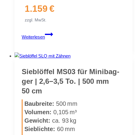
1.159 €
zzgl. MwSt.
Sieb­
Weiterlesen
löf­
fel
MS03
Sym­
Lock
Sieb­löf­fel MS03 für Mi­ni­bag­
für
ger | 2,6−3,5 To. | 500 mm
Mi­
50 cm
ni­
bag­
Bau­brei­te:
500 mm
ger
Vo­lu­men:
0,105 m³
|
Ge­wicht:
ca. 93 kg
2,6−3,5 To.
|
Sieb­lich­te:
60 mm
600 mm