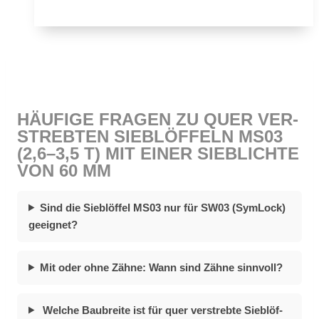
fel
MS03
Sym­
Lock
für
Mi­
HÄU­FI­GE FRA­GEN ZU QUER VER­
ni­
STREB­TEN SIEB­LÖF­FELN MS03
bag­
(2,6–3,5 T) MIT EI­NER SIEB­LICH­TE
ger
VON 60 MM
|
2,6−3,5 To.
|
Sind die Sieb­löf­fel MS03 nur für SW03 (Sym­Lock)
500 mm
ge­eig­net?
50 cm
Mit oder ohne Zäh­ne: Wann sind Zäh­ne sinn­voll?
Wel­che Bau­brei­te ist für quer ver­streb­te Sieb­löf­