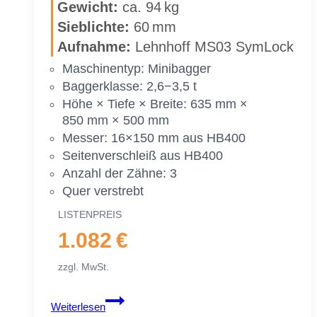
Ge­wicht:
ca. 94 kg
600 mm
60 cm
Sieb­lich­te:
60 mm
Auf­nah­me:
Lehn­hoff MS03 Sym­Lock
Ma­schi­nen­typ: Mi­ni­bag­ger
Bag­ger­klas­se: 2,6−3,5 t
Höhe × Tie­fe × Brei­te: 635 mm ×
850 mm × 500 mm
Mes­ser: 16×150 mm aus HB400
Sei­ten­ver­schleiß aus HB400
An­zahl der Zäh­ne: 3
Quer ver­strebt
LIS­TEN­PREIS
1.082 €
zzgl. MwSt.
Sieb­
Weiterlesen
löf­