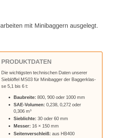
r­bei­ten mit Mi­ni­bag­gern aus­ge­legt.
PRO­DUKT­DA­TEN
Die wich­tigs­ten tech­ni­schen Da­ten un­se­rer
Sieb­löf­fel MS03 für Mi­ni­bag­ger der Bag­ger­klas­
se 5,1 bis 6 t:
Bau­brei­te:
800, 900 oder 1000 mm
SAE-Vo­lu­men:
0,238, 0,272 oder
0,306 m³
Sieb­lich­te:
30 oder 60 mm
Mes­ser:
16 × 150 mm
Sei­ten­ver­schleiß:
aus HB400