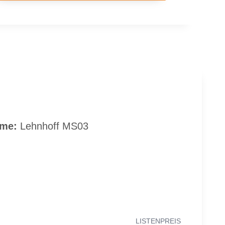
­me:
Lehn­hoff MS03
LIS­TEN­PREIS