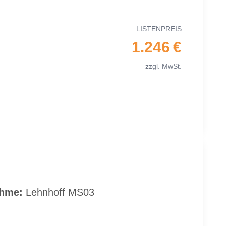
LIS­TEN­PREIS
1.246 €
zzgl. MwSt.
h­me:
Lehn­hoff MS03