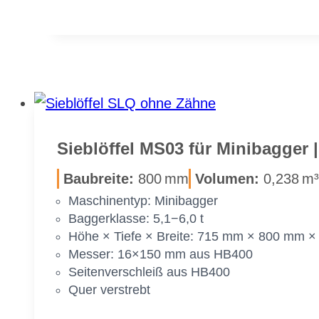
Sieb­löf­fel MS03 für Mi­ni­bag­ge
Bau­brei­te:
800 mm
Vo­lu­men:
0,238 m³
Ma­schi­nen­typ: Mi­ni­bag­ger
Bag­ger­klas­se: 5,1−6,0 t
Höhe × Tie­fe × Brei­te: 715 mm × 800 mm 
Mes­ser: 16×150 mm aus HB400
Sei­ten­ver­schleiß aus HB400
Quer ver­strebt