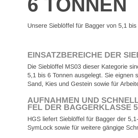
6 TON­NEN
Un­se­re Sieb­löf­fel für Bag­ger von 5,1 bis
EIN­SATZ­BE­REI­CHE DER SIE
Die Sieb­löf­fel MS03 die­ser Ka­te­go­rie sind
5,1 bis 6 Ton­nen aus­ge­legt. Sie eig­nen
Sand, Kies und Ge­stein so­wie für Ar­bei­
AUF­NAH­MEN UND SCHNELL­
FEL DER BAG­GER­KLAS­SE 5
HGS lie­fert Sieb­löf­fel für Bag­ger der 5
Sym­Lock so­wie für wei­te­re gän­gi­ge Schn