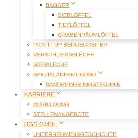
BAG­GER
SIEB­LÖF­FEL
TIEF­LÖF­FEL
GRA­BEN­RÄUM­LÖF­FEL
PICK IT UP BER­GE­G­REI­FER
VER­SCHLEISS­BLE­CHE
SIEB­BLE­CHE
SPE­ZI­AL­AN­FER­TI­GUNG
BAND­REI­NI­GUNGS­TECH­NIK
KAR­RIE­RE
AUS­BIL­DUNG
STEL­LEN­AN­GE­BO­TE
HGS GMBH
UN­TER­NEH­MENS­GE­SCHICH­TE