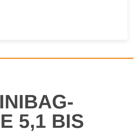
­NI­BAG­
 5,1 BIS