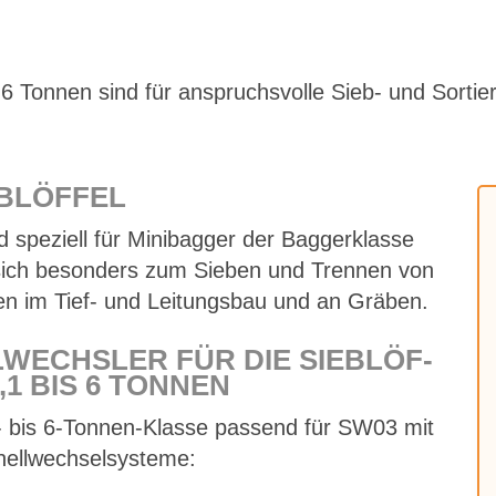
 6 Ton­nen sind für an­spruchs­vol­le Sieb- und Sor­tier­a
B­LÖF­FEL
 spe­zi­ell für Mi­ni­bag­ger der Bag­ger­klas­se
 sich be­son­ders zum Sie­ben und Tren­nen von
ten im Tief- und Lei­tungs­bau und an Grä­ben.
WECHS­LER FÜR DIE SIEB­LÖF­
,1 BIS 6 TON­NEN
,1- bis 6‑­Ton­nen-Klas­se pas­send für SW03 mit
ell­wech­sel­sys­te­me: