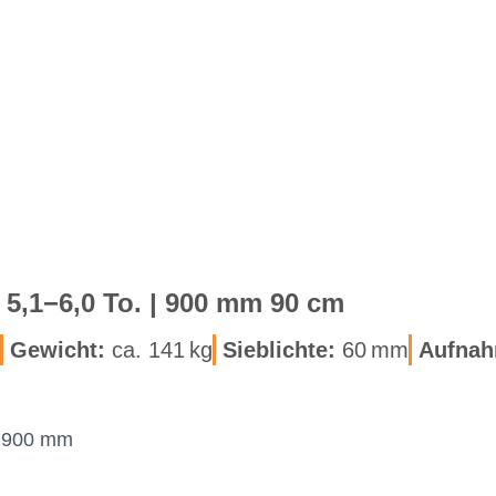
r | 5,1−6,0 To. | 900 mm 90 cm
Ge­wicht:
ca. 141 kg
Sieb­lich­te:
60 mm
Auf­nah
× 900 mm