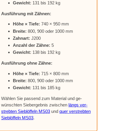
Ge­wicht:
131 bis 192 kg
Aus­füh­rung mit Zäh­nen:
Höhe × Tie­fe:
740 × 950 mm
Brei­te:
800, 900 oder 1000 mm
Zahn­art:
J200
An­zahl der Zäh­ne:
5
Ge­wicht:
138 bis 192 kg
Aus­füh­rung ohne Zäh­ne:
Höhe × Tie­fe:
715 × 800 mm
Brei­te:
800, 900 oder 1000 mm
Ge­wicht:
131 bis 185 kg
Wäh­len Sie pas­send zum Ma­te­ri­al und ge­
wünsch­ten Sie­b­er­geb­nis zwi­schen
längs ver­
streb­ten Sieb­löf­feln MS03
und
quer ver­streb­ten
Sieb­löf­feln MS03
.