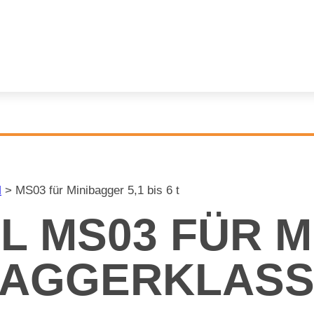
l
>
MS03 für Minibagger 5,1 bis 6 t
EL MS03 FÜR MI
G­GER­KLAS­SE