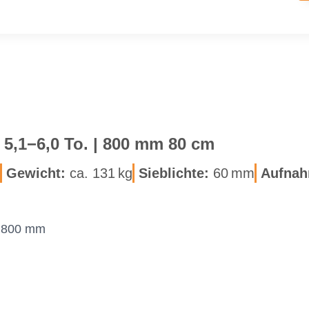
r | 5,1−6,0 To. | 800 mm 80 cm
Ge­wicht:
ca. 131 kg
Sieb­lich­te:
60 mm
Auf­nah
× 800 mm