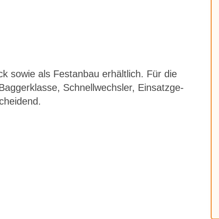
 so­wie als Fest­an­bau er­hält­lich. Für die
g­ger­klas­se, Schnell­wechs­ler, Ein­satz­ge­
schei­dend.