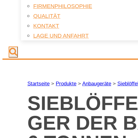
FIR­MEN­PHI­LO­SO­PHIE
QUA­LI­TÄT
KON­TAKT
LAGE UND AN­FAHRT
Startseite
>
Produkte
>
Anbaugeräte
>
Sieblöffe
SIEB­LÖF­F
GER DER BA