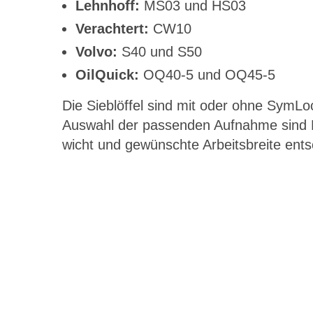
Lehn­hoff:
MS03 und HS03
Ver­ach­tert:
CW10
Vol­vo:
S40 und S50
Oil­Quick:
OQ40‑5 und OQ45‑5
Die Sieb­löf­fel sind mit oder ohne Sym­Lock
Aus­wahl der pas­sen­den Auf­nah­me sind Ba
wicht und ge­wünsch­te Ar­beits­brei­te ent­