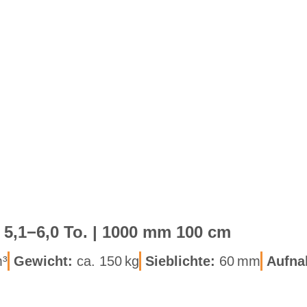
r | 5,1−6,0 To. | 1000 mm 100 cm
m³
Ge­wicht:
ca. 150 kg
Sieb­lich­te:
60 mm
Auf­na