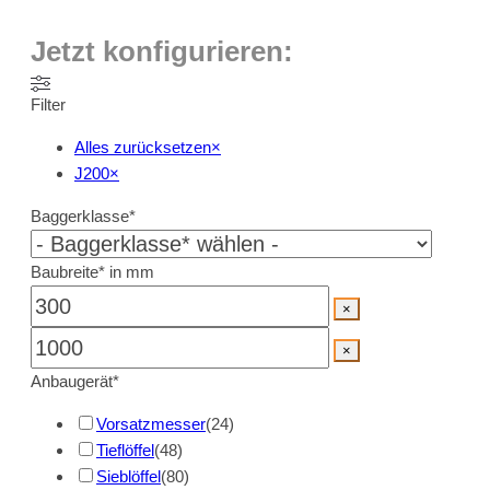
Jetzt konfigurieren:
Filter
Alles zurücksetzen
×
J200
×
Baggerklasse*
Baubreite* in mm
×
×
Anbaugerät*
Vorsatzmesser
(
24
)
Tieflöffel
(
48
)
Sieblöffel
(
80
)