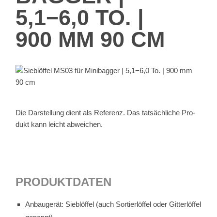
5,1−6,0 TO. |
900 MM 90 CM
Die Dar­stel­lung dient als Re­fe­renz. Das tat­säch­li­che Pro­
dukt kann leicht ab­wei­chen.
PRO­DUKT­DA­TEN
An­bau­ge­rät: Sieb­löf­fel (auch Sor­tier­löf­fel oder Git­ter­löf­fel