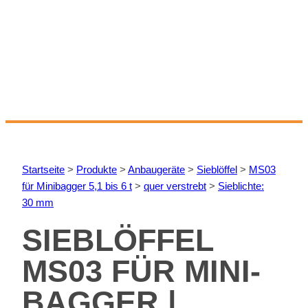
Start­sei­te
>
Pro­duk­te
>
An­bau­ge­rä­te
>
Sieb­löf­fel
>
MS03
für Mi­ni­bag­ger 5,1 bis 6 t
>
quer ver­strebt
>
Sieb­lich­te:
30 mm
SIEB­LÖF­FEL
MS03 FÜR MI­NI­
BAG­GER |