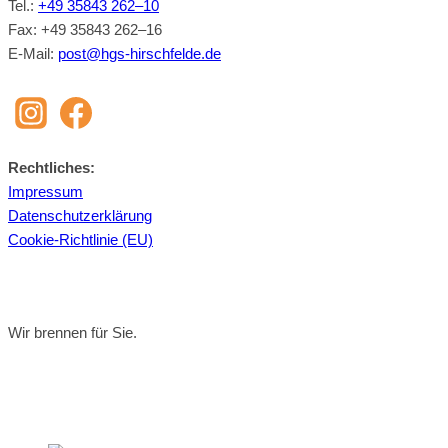
Tel.:
+49 35843 262–10
Fax: +49 35843 262–16
E‑Mail:
post@​hgs-​hirschfelde.​de
Recht­li­ches:
Im­pres­sum
Da­ten­schutz­er­klä­rung
Coo­kie-Richt­li­nie (EU)
Wir brennen für Sie.