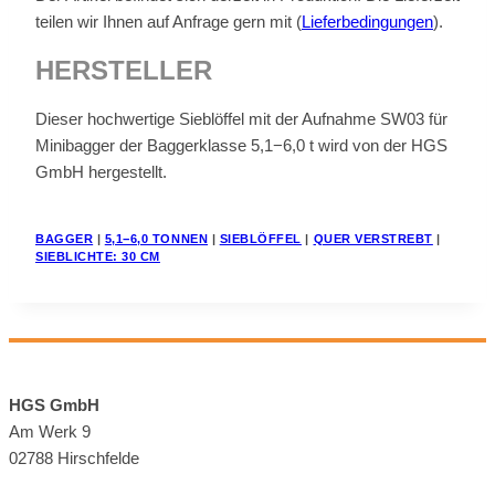
tei­len wir Ih­nen auf An­fra­ge gern mit (
Lie­fer­be­din­gun­gen
).
HER­STEL­LER
Die­ser hoch­wer­ti­ge Sieb­löf­fel mit der Auf­nah­me SW03 für
Mi­ni­bag­ger der Bag­ger­klas­se 5,1−6,0 t wird von der HGS
GmbH her­ge­stellt.
BAG­GER
|
5,1−6,0 TON­NEN
|
SIEB­LÖF­FEL
|
QUER VER­STREBT
|
SIEB­LICH­TE: 30 CM
HGS GmbH
Am Werk 9
02788 Hirsch­felde