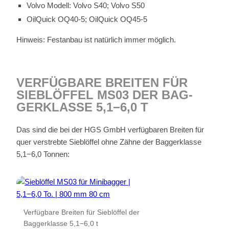
Vol­vo Mo­dell: Vol­vo S40; Vol­vo S50
Oil­Quick OQ40‑5; Oil­Quick OQ45‑5
Hin­weis: Fest­an­bau ist na­tür­lich im­mer mög­lich.
VER­FÜG­BA­RE BREI­TEN FÜR
SIEB­LÖF­FEL MS03 DER BAG­
GER­KLAS­SE 5,1−6,0 T
Das sind die bei der HGS GmbH ver­füg­ba­ren Brei­ten für
quer ver­streb­te Sieb­löf­fel ohne Zäh­ne der Bag­ger­klas­se
5,1−6,0 Ton­nen:
Ver­füg­ba­re Brei­ten für Sieb­löf­fel der
Bag­ger­klas­se 5,1−6,0 t