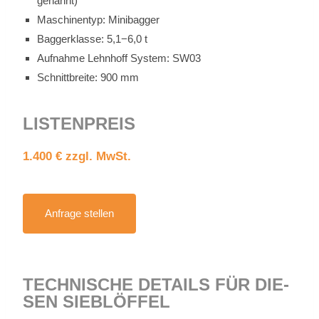
ge­nannt)
Ma­schi­nen­typ: Mi­ni­bag­ger
Bag­ger­klas­se: 5,1−6,0 t
Auf­nah­me Lehn­hoff Sys­tem: SW03
Schnitt­brei­te: 900 mm
LIS­TEN­PREIS
1.400 € zzgl. MwSt.
An­fra­ge stel­len
TECH­NI­SCHE DE­TAILS FÜR DIE­
SEN SIEB­LÖF­FEL