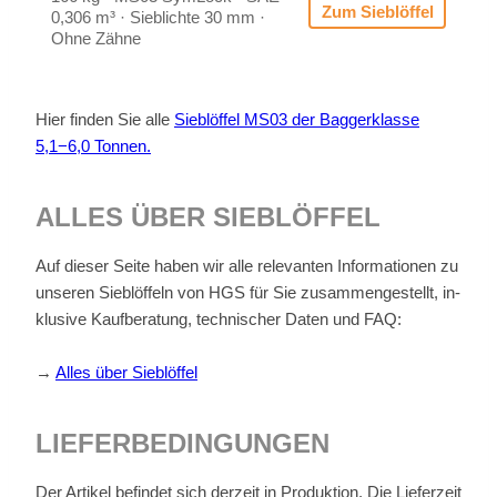
Zum Sieb­löf­fel
0,306 m³ · Sieb­lich­te 30 mm ·
Ohne Zäh­ne
Hier fin­den Sie alle
Sieb­löf­fel MS03 der Bag­ger­klas­se
5,1−6,0 Ton­nen.
AL­LES ÜBER SIEB­LÖF­FEL
Auf die­ser Sei­te ha­ben wir alle re­le­van­ten In­for­ma­tio­nen zu
un­se­ren Sieb­löf­feln von HGS für Sie zu­sam­men­ge­stellt, in­
klu­si­ve Kauf­be­ra­tung, tech­ni­scher Da­ten und FAQ:
→
Al­les über Sieb­löf­fel
LIE­FER­BE­DIN­GUN­GEN
Der Ar­ti­kel be­fin­det sich der­zeit in Pro­duk­ti­on. Die Lie­fer­zeit