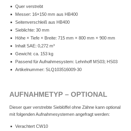
Quer ver­strebt
Mes­ser: 16×150 mm aus HB400
Sei­ten­ver­schleiß aus HB400
Sieb­lich­te: 30 mm
Höhe × Tie­fe × Brei­te: 715 mm × 800 mm × 900 mm
In­halt SAE: 0,272 m³
Ge­wicht: ca. 153 kg
Pas­send für Auf­nah­me­sys­tem: Lehn­hoff MS03; HS03
Ar­ti­kel­num­mer: SLQ103516009-30
AUF­NAH­ME­TYP – OP­TIO­NAL
Die­ser quer ver­streb­te Sieb­löf­fel ohne Zäh­ne kann op­tio­nal
mit fol­gen­den Auf­nah­me­sys­te­men an­ge­fragt wer­den:
Ver­ach­tert CW10