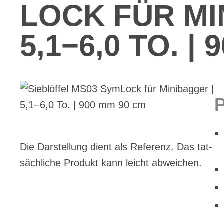
LOCK FÜR MI­N
5,1−6,0 TO. |
Die Dar­stel­lung dient als Re­fe­renz. Das tat­
säch­li­che Pro­dukt kann leicht ab­wei­chen.