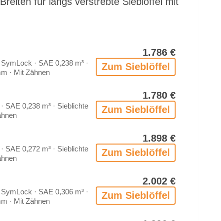
­ten für längs ver­streb­te Sieb­löf­fel mit
1.786 €
 Sym­Lock · SAE 0,238 m³ ·
Zum Sieb­löf­fel
 mm · Mit Zäh­nen
1.780 €
 SAE 0,238 m³ · Sieb­lich­te
Zum Sieb­löf­fel
h­nen
1.898 €
 SAE 0,272 m³ · Sieb­lich­te
Zum Sieb­löf­fel
h­nen
2.002 €
 Sym­Lock · SAE 0,306 m³ ·
Zum Sieb­löf­fel
 mm · Mit Zäh­nen