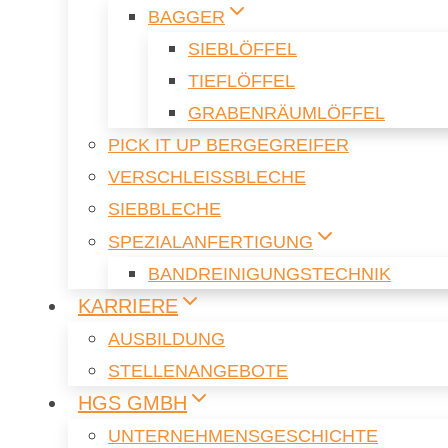
BAG­GER
SIEB­LÖF­FEL
TIEF­LÖF­FEL
GRA­BEN­RÄUM­LÖF­FEL
PICK IT UP BER­GE­G­REI­FER
VER­SCHLEISS­BLE­CHE
SIEB­BLE­CHE
SPE­ZI­AL­AN­FER­TI­GUNG
BAND­REI­NI­GUNGS­TECH­NIK
KAR­RIE­RE
AUS­BIL­DUNG
STEL­LEN­AN­GE­BO­TE
HGS GMBH
UN­TER­NEH­MENS­GE­SCHICH­TE