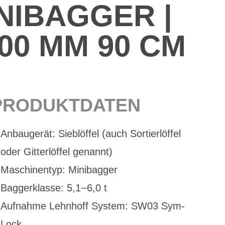
I­BAG­GER |
 900 MM 90 CM
PRO­DUKT­DA­TEN
An­bau­ge­rät: Sieb­löf­fel (auch Sor­tier­löf­fel
oder Git­ter­löf­fel ge­nannt)
Ma­schi­nen­typ: Mi­ni­bag­ger
Bag­ger­klas­se: 5,1−6,0 t
Auf­nah­me Lehn­hoff Sys­tem: SW03 Sym­
Lock