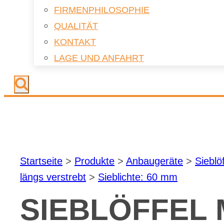
FIR­MEN­PHI­LO­SO­PHIE
QUA­LI­TÄT
KON­TAKT
LAGE UND AN­FAHRT
Start­sei­te
>
Pro­duk­te
>
An­bau­ge­rä­te
>
Sieb­löf
längs ver­strebt
>
Sieb­lich­te: 60 mm
SIEB­LÖF­FEL