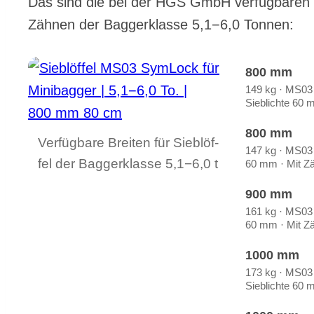
Das sind die bei der HGS GmbH ver­füg­ba­ren Brei
Zäh­nen der Bag­ger­klas­se 5,1−6,0 Ton­nen:
800 mm
149 kg · MS03
Sieb­lich­te 60
800 mm
Ver­füg­ba­re Brei­ten für Sieb­löf­
147 kg · MS03 ·
fel der Bag­ger­klas­se 5,1−6,0 t
60 mm · Mit Zä
900 mm
161 kg · MS03 ·
60 mm · Mit Zä
1000 mm
173 kg · MS03
Sieb­lich­te 60