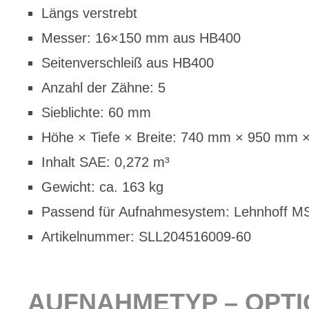
Längs ver­strebt
Mes­ser: 16×150 mm aus HB400
Sei­ten­ver­schleiß aus HB400
An­zahl der Zäh­ne: 5
Sieb­lich­te: 60 mm
Höhe × Tie­fe × Brei­te: 740 mm × 950 mm
In­halt SAE: 0,272 m³
Ge­wicht: ca. 163 kg
Pas­send für Auf­nah­me­sys­tem: Lehn­hoff 
Ar­ti­kel­num­mer: SLL204516009-60
AUF­NAH­ME­TYP – OP­T