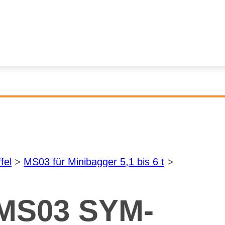
­fel
>
MS03 für Mi­ni­bag­ger 5,1 bis 6 t
>
 MS03 SYM­