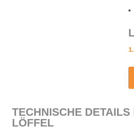
L
1
TECH­NI­SCHE DE­TAILS
LÖF­FEL