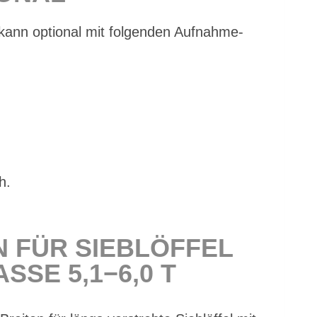
 kann op­tio­nal mit fol­gen­den Auf­nah­me­
h.
N FÜR SIEB­LÖF­FEL
­SE 5,1−6,0 T