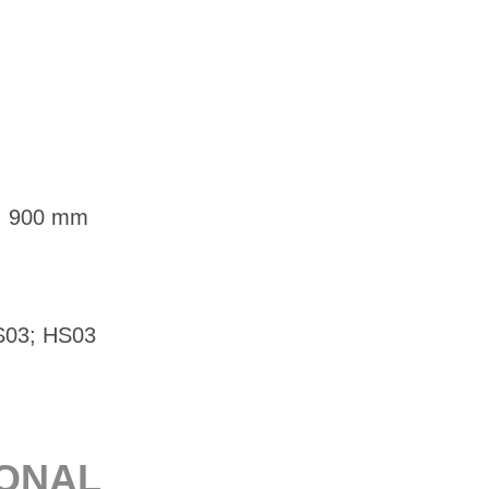
 × 900 mm
MS03; HS03
IO­NAL