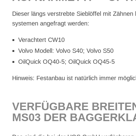
Die­ser längs ver­streb­te Sieb­löf­fel mit Zäh­nen
sys­te­men an­ge­fragt wer­den:
Ver­ach­tert CW10
Vol­vo Mo­dell: Vol­vo S40; Vol­vo S50
Oil­Quick OQ40‑5; Oil­Quick OQ45‑5
Hin­weis: Fest­an­bau ist na­tür­lich im­mer mög­lic
VER­FÜG­BA­RE BREI­TE
MS03 DER BAG­GER­KLAS