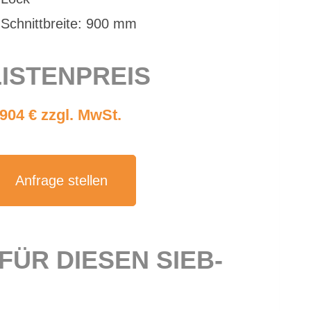
Schnitt­brei­te: 900 mm
IS­TEN­PREIS
.904 € zzgl. MwSt.
An­fra­ge stel­len
 FÜR DIE­SEN SIEB­