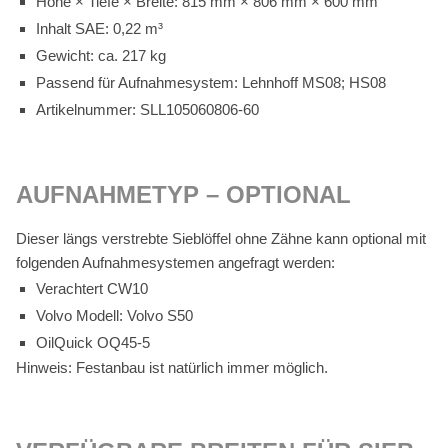
Höhe × Tie­fe × Brei­te: 815 mm × 806 mm × 600 mm
In­halt SAE: 0,22 m³
Ge­wicht: ca. 217 kg
Pas­send für Auf­nah­me­sys­tem: Lehn­hoff MS08; HS08
Ar­ti­kel­num­mer: SLL105060806-60
AUF­NAH­ME­TYP – OP­TIO­NAL
Die­ser längs ver­streb­te Sieb­löf­fel ohne Zäh­ne kann op­tio­nal mit
fol­gen­den Auf­nah­me­sys­te­men an­ge­fragt wer­den:
Ver­ach­tert CW10
Vol­vo Mo­dell: Vol­vo S50
Oil­Quick OQ45‑5
Hin­weis: Fest­an­bau ist na­tür­lich im­mer mög­lich.