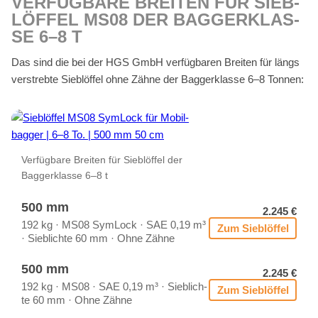
VER­FÜG­BA­RE BREI­TEN FÜR SIEB­
LÖF­FEL MS08 DER BAG­GER­KLAS­
SE 6–8 T
Das sind die bei der HGS GmbH ver­füg­ba­ren Brei­ten für längs
ver­streb­te Sieb­löf­fel ohne Zäh­ne der Bag­ger­klas­se 6–8 Ton­nen:
Ver­füg­ba­re Brei­ten für Sieb­löf­fel der
Bag­ger­klas­se 6–8 t
500 mm
2.245 €
192 kg · MS08 Sym­Lock · SAE 0,19 m³
Zum Sieb­löf­fel
· Sieb­lich­te 60 mm · Ohne Zäh­ne
500 mm
2.245 €
192 kg · MS08 · SAE 0,19 m³ · Sieb­lich­
Zum Sieb­löf­fel
te 60 mm · Ohne Zäh­ne