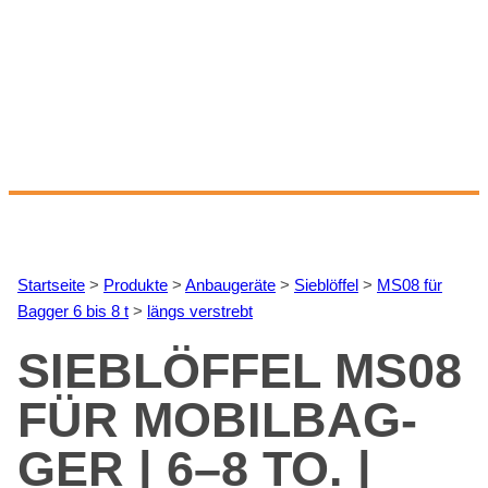
Start­sei­te
>
Pro­duk­te
>
An­bau­ge­rä­te
>
Sieb­löf­fel
>
MS08 für
Bag­ger 6 bis 8 t
>
längs ver­strebt
SIEB­LÖF­FEL MS08
FÜR MO­BIL­BAG­
GER | 6–8 TO. |