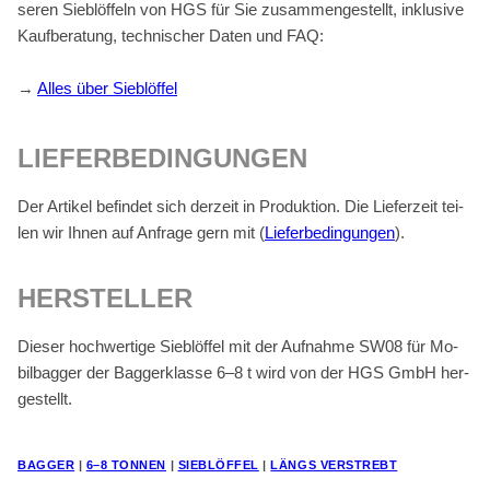
se­ren Sieb­löf­feln von HGS für Sie zu­sam­men­ge­stellt, in­klu­si­ve
Kauf­be­ra­tung, tech­ni­scher Da­ten und FAQ:
→
Al­les über Sieb­löf­fel
LIE­FER­BE­DIN­GUN­GEN
Der Ar­ti­kel be­fin­det sich der­zeit in Pro­duk­ti­on. Die Lie­fer­zeit tei­
len wir Ih­nen auf An­fra­ge gern mit (
Lie­fer­be­din­gun­gen
).
HER­STEL­LER
Die­ser hoch­wer­ti­ge Sieb­löf­fel mit der Auf­nah­me SW08 für Mo­
bil­bag­ger der Bag­ger­klas­se 6–8 t wird von der HGS GmbH her­
ge­stellt.
BAG­GER
|
6–8 TON­NEN
|
SIEB­LÖF­FEL
|
LÄNGS VER­STREBT