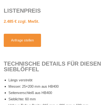
LIS­TEN­PREIS
2.485 € zzgl. MwSt.
An­fra­ge stel­len
TECH­NI­SCHE DE­TAILS FÜR DIE­SEN
SIEB­LÖF­FEL
Längs ver­strebt
Mes­ser: 25×200 mm aus HB400
Sei­ten­ver­schleiß aus HB400
Sieb­lich­te: 60 mm