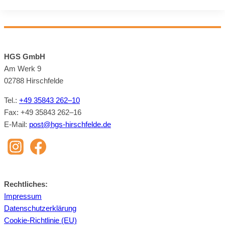
HGS GmbH
Am Werk 9
02788 Hirsch­felde
Tel.:
+49 35843 262–10
Fax: +49 35843 262–16
E‑Mail:
post@​hgs-​hirschfelde.​de
Recht­li­ches:
Im­pres­sum
Da­ten­schutz­er­klä­rung
Coo­kie-Richt­li­nie (EU)