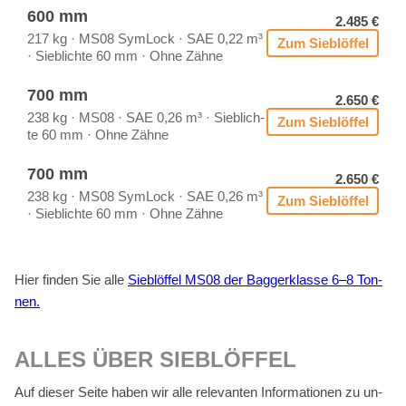
600 mm
2.485 €
217 kg · MS08 Sym­Lock · SAE 0,22 m³
Zum Sieb­löf­fel
· Sieb­lich­te 60 mm · Ohne Zäh­ne
700 mm
2.650 €
238 kg · MS08 · SAE 0,26 m³ · Sieb­lich­
Zum Sieb­löf­fel
te 60 mm · Ohne Zäh­ne
700 mm
2.650 €
238 kg · MS08 Sym­Lock · SAE 0,26 m³
Zum Sieb­löf­fel
· Sieb­lich­te 60 mm · Ohne Zäh­ne
Hier fin­den Sie alle
Sieb­löf­fel MS08 der Bag­ger­klas­se 6–8 Ton­
nen.
AL­LES ÜBER SIEB­LÖF­FEL
Auf die­ser Sei­te ha­ben wir alle re­le­van­ten In­for­ma­tio­nen zu un­