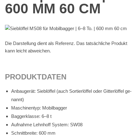
600 MM 60 CM
Die Dar­stel­lung dient als Re­fe­renz. Das tat­säch­li­che Pro­dukt
kann leicht ab­wei­chen.
PRO­DUKT­DA­TEN
An­bau­ge­rät: Sieb­löf­fel (auch Sor­tier­löf­fel oder Git­ter­löf­fel ge­
nannt)
Ma­schi­nen­typ: Mo­bil­bag­ger
Bag­ger­klas­se: 6–8 t
Auf­nah­me Lehn­hoff Sys­tem: SW08
Schnitt­brei­te: 600 mm