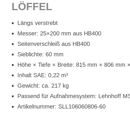
LÖF­FEL
Längs ver­strebt
Mes­ser: 25×200 mm aus HB400
Sei­ten­ver­schleiß aus HB400
Sieb­lich­te: 60 mm
Höhe × Tie­fe × Brei­te: 815 mm × 806 mm
In­halt SAE: 0,22 m³
Ge­wicht: ca. 217 kg
Pas­send für Auf­nah­me­sys­tem: Lehn­hoff 
Ar­ti­kel­num­mer: SLL106060806-60