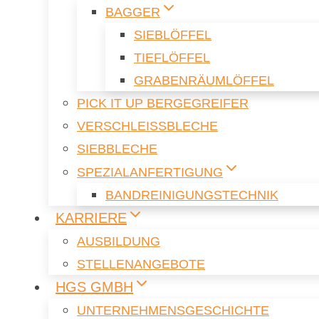
BAG­GER
SIEB­LÖF­FEL
TIEF­LÖF­FEL
GRA­BEN­RÄUM­LÖF­FEL
PICK IT UP BER­GE­G­REI­FER
VER­SCHLEISS­BLE­CHE
SIEB­BLE­CHE
SPE­ZI­AL­AN­FER­TI­GUNG
BAND­REI­NI­GUNGS­TECH­NIK
KAR­RIE­RE
AUS­BIL­DUNG
STEL­LEN­AN­GE­BO­TE
HGS GMBH
UN­TER­NEH­MENS­GE­SCHICH­TE