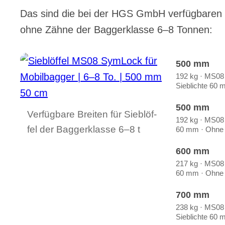
Das sind die bei der HGS GmbH ver­füg­ba­ren Brei
ohne Zäh­ne der Bag­ger­klas­se 6–8 Ton­nen:
500 mm
192 kg · MS08
Sieb­lich­te 60
500 mm
Ver­füg­ba­re Brei­ten für Sieb­löf­
192 kg · MS08 ·
fel der Bag­ger­klas­se 6–8 t
60 mm · Ohne 
600 mm
217 kg · MS08 ·
60 mm · Ohne 
700 mm
238 kg · MS08
Sieb­lich­te 60