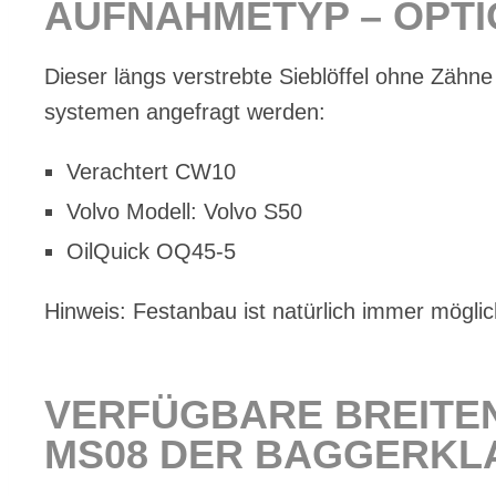
AUF­NAH­ME­TYP – OP­T
Die­ser längs ver­streb­te Sieb­löf­fel ohne Zäh­ne
sys­te­men an­ge­fragt wer­den:
Ver­ach­tert CW10
Vol­vo Mo­dell: Vol­vo S50
Oil­Quick OQ45‑5
Hin­weis: Fest­an­bau ist na­tür­lich im­mer mög­lic
VER­FÜG­BA­RE BREI­TE
MS08 DER BAG­GER­KLA