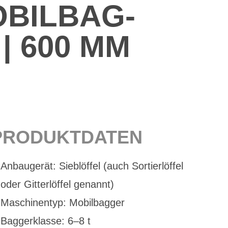
BIL­BAG­
 | 600 MM
PRO­DUKT­DA­TEN
An­bau­ge­rät: Sieb­löf­fel (auch Sor­tier­löf­fel
oder Git­ter­löf­fel ge­nannt)
Ma­schi­nen­typ: Mo­bil­bag­ger
Bag­ger­klas­se: 6–8 t