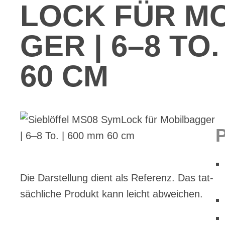
LOCK FÜR MO­
GER | 6–8 TO.
60 CM
Die Dar­stel­lung dient als Re­fe­renz. Das tat­
säch­li­che Pro­dukt kann leicht ab­wei­chen.