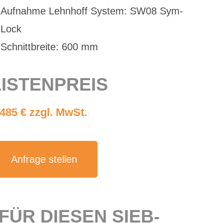
Auf­nah­me Lehn­hoff Sys­tem: SW08 Sym­
Lock
Schnitt­brei­te: 600 mm
IS­TEN­PREIS
.485 € zzgl. MwSt.
An­fra­ge stel­len
 FÜR DIE­SEN SIEB­