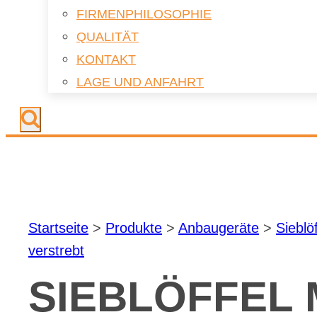
FIR­MEN­PHI­LO­SO­PHIE
QUA­LI­TÄT
KON­TAKT
LAGE UND AN­FAHRT
Start­sei­te
>
Pro­duk­te
>
An­bau­ge­rä­te
>
Sieb­löf
ver­strebt
SIEB­LÖF­FEL