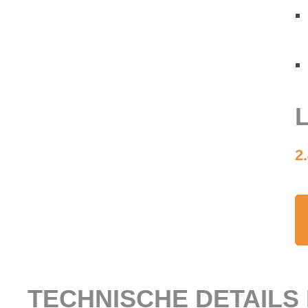
L
2
TECH­NI­SCHE DE­TAILS