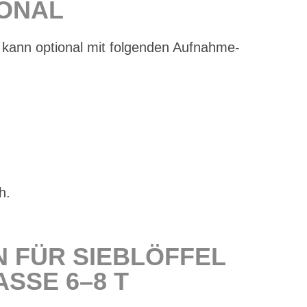
IO­NAL
 kann op­tio­nal mit fol­gen­den Auf­nah­me­
h.
N FÜR SIEB­LÖF­FEL
S­SE 6–8 T