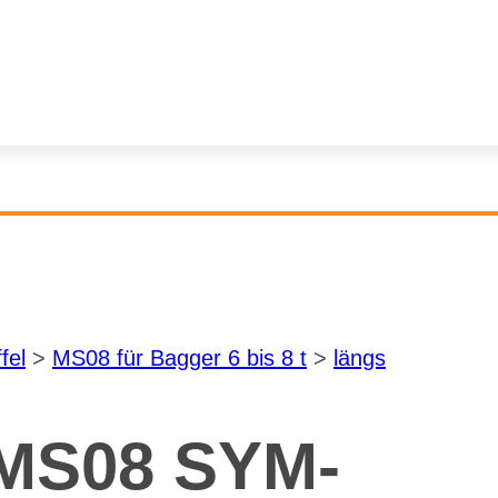
­fel
>
MS08 für Bag­ger 6 bis 8 t
>
längs
 MS08 SYM­