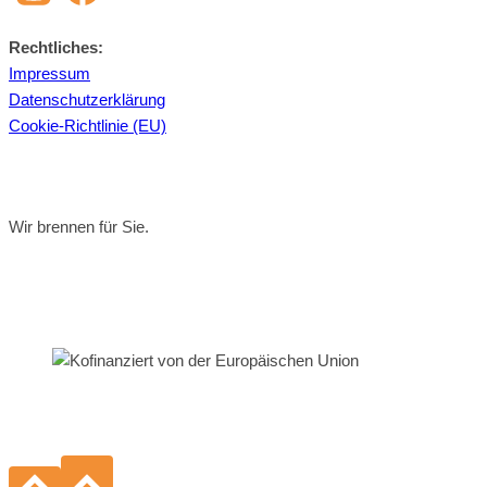
Recht­li­ches:
Im­pres­sum
Da­ten­schutz­er­klä­rung
Coo­kie-Richt­li­nie (EU)
Wir brennen für Sie.