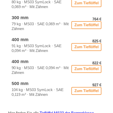
80 kg · MS03 Sym­Lock · SAE
Zum Tief­löf­fel
0,069 m³ · Mit Zäh­nen
300 mm
764 €
79 kg · MS03 · SAE 0,069 m³ · Mit
Zum Tief­löf­fel
Zäh­nen
400 mm
825 €
91 kg · MS03 Sym­Lock · SAE
Zum Tief­löf­fel
0,094 m³ · Mit Zäh­nen
400 mm
822 €
90 kg · MS03 · SAE 0,094 m³ · Mit
Zum Tief­löf­fel
Zäh­nen
500 mm
927 €
104 kg · MS03 Sym­Lock · SAE
Zum Tief­löf­fel
0,119 m³ · Mit Zäh­nen
Hier fin­den Sie alle
Tief­löf­fel MS03 der Bag­ger­klas­se