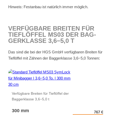
Hin­weis: Fest­an­bau ist na­tür­lich im­mer mög­lich.
VER­FÜG­BA­RE BREI­TEN FÜR
TIEF­LÖF­FEL MS03 DER BAG­
GER­KLAS­SE 3,6−5,0 T
Das sind die bei der HGS GmbH ver­füg­ba­ren Brei­ten für
Tief­löf­fel mit Zäh­nen der Bag­ger­klas­se 3,6−5,0 Ton­nen:
Ver­füg­ba­re Brei­ten für Tief­löf­fel der
Bag­ger­klas­se 3,6−5,0 t
300 mm
767 €