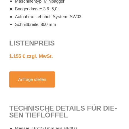
Ma­schi­nen­typ: Mi­ni­bag­ger
Bag­ger­klas­se: 3,6−5,0 t
Auf­nah­me Lehn­hoff Sys­tem: SW03
Schnitt­brei­te: 800 mm
LIS­TEN­PREIS
1.155 € zzgl. MwSt.
An­fra­ge stel­len
TECH­NI­SCHE DE­TAILS FÜR DIE­
SEN TIEF­LÖF­FEL
Mes­ser: 16×150 mm aus HB400