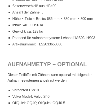
Sei­ten­ver­schleiß aus HB400
An­zahl der Zäh­ne: 5
Höhe × Tie­fe × Brei­te: 685 mm × 880 mm × 800 mm
In­halt SAE: 0,196 m³
Ge­wicht: ca. 138 kg
Pas­send für Auf­nah­me­sys­tem: Lehn­hoff MS03; HS03
Ar­ti­kel­num­mer: TLS2033650080
AUF­NAH­ME­TYP – OP­TIO­NAL
Die­ser Tief­löf­fel mit Zäh­nen kann op­tio­nal mit fol­gen­den
Auf­nah­me­sys­te­men an­ge­fragt wer­den:
Ver­ach­tert CW10
Vol­vo Mo­dell: Vol­vo S40
Oil­Quick OQ40; Oil­Quick OQ40‑5