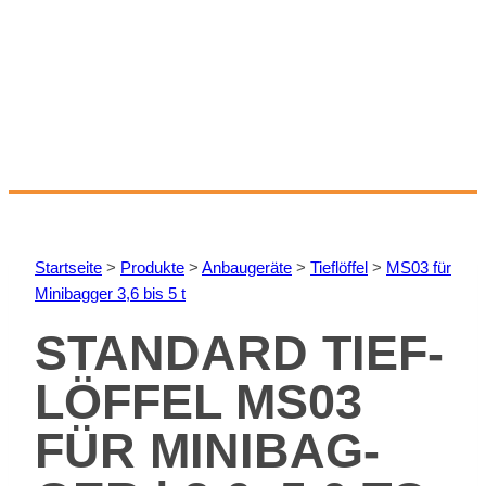
Start­sei­te
>
Pro­duk­te
>
An­bau­ge­rä­te
>
Tief­löf­fel
>
MS03 für
Mi­ni­bag­ger 3,6 bis 5 t
STAN­DARD TIEF­
LÖF­FEL MS03
FÜR MI­NI­BAG­