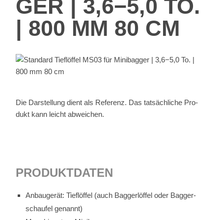
GER | 3,6−5,0 TO.
| 800 MM 80 CM
Die Dar­stel­lung dient als Re­fe­renz. Das tat­säch­li­che Pro­
dukt kann leicht ab­wei­chen.
PRO­DUKT­DA­TEN
An­bau­ge­rät: Tief­löf­fel (auch Bag­ger­löf­fel oder Bag­ger­
schau­fel ge­nannt)