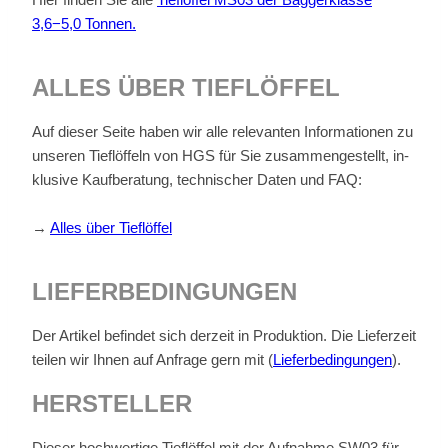
3,6−5,0 Ton­nen.
AL­LES ÜBER TIEF­LÖF­FEL
Auf die­ser Sei­te ha­ben wir alle re­le­van­ten In­for­ma­tio­nen zu
un­se­ren Tief­löf­feln von HGS für Sie zu­sam­men­ge­stellt, in­
klu­si­ve Kauf­be­ra­tung, tech­ni­scher Da­ten und FAQ:
→
Al­les über Tief­löf­fel
LIE­FER­BE­DIN­GUN­GEN
Der Ar­ti­kel be­fin­det sich der­zeit in Pro­duk­ti­on. Die Lie­fer­zeit
tei­len wir Ih­nen auf An­fra­ge gern mit (
Lie­fer­be­din­gun­gen
).
HER­STEL­LER
Die­ser hoch­wer­ti­ge Tief­löf­fel mit der Auf­nah­me SW03 für