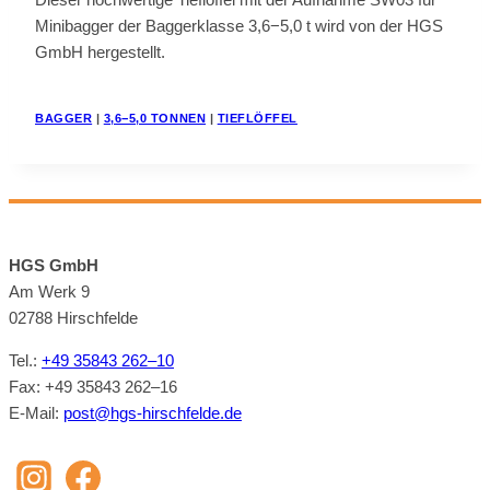
Mi­ni­bag­ger der Bag­ger­klas­se 3,6−5,0 t wird von der HGS
GmbH her­ge­stellt.
BAG­GER
|
3,6−5,0 TON­NEN
|
TIEF­LÖF­FEL
HGS GmbH
Am Werk 9
02788 Hirsch­felde
Tel.:
+49 35843 262–10
Fax: +49 35843 262–16
E‑Mail:
post@​hgs-​hirschfelde.​de