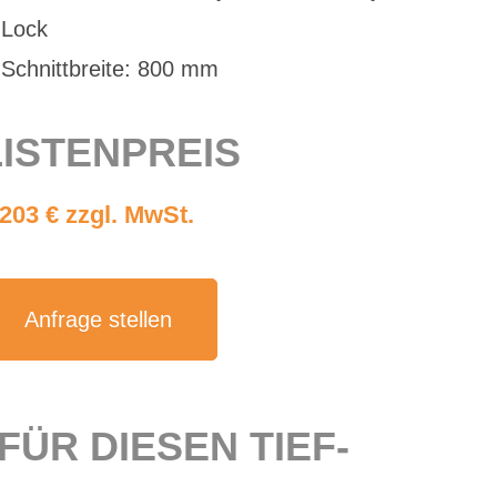
Lock
Schnitt­brei­te: 800 mm
IS­TEN­PREIS
.203 € zzgl. MwSt.
An­fra­ge stel­len
FÜR DIE­SEN TIEF­