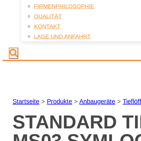
FIR­MEN­PHI­LO­SO­PHIE
QUA­LI­TÄT
KON­TAKT
LAGE UND AN­FAHRT
Start­sei­te
>
Pro­duk­te
>
An­bau­ge­rä­te
>
Tief­löf­
STAN­DARD TI
MS03 SYM­LOC