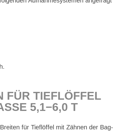
 fol­gen­den Auf­nah­me­sys­te­men an­ge­fragt
h.
N FÜR TIEF­LÖF­FEL
­SE 5,1−6,0 T
i­ten für Tief­löf­fel mit Zäh­nen der Bag­