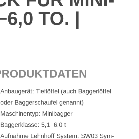
6,0 TO. |
M
PRO­DUKT­DA­TEN
An­bau­ge­rät: Tief­löf­fel (auch Bag­ger­löf­fel
oder Bag­ger­schau­fel ge­nannt)
Ma­schi­nen­typ: Mi­ni­bag­ger
Bag­ger­klas­se: 5,1−6,0 t
Auf­nah­me Lehn­hoff Sys­tem: SW03 Sym­