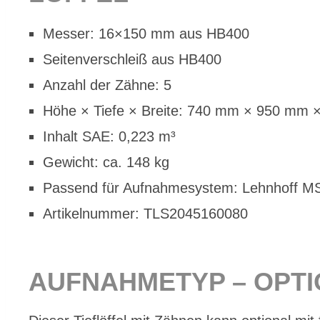
Mes­ser: 16×150 mm aus HB400
Sei­ten­ver­schleiß aus HB400
An­zahl der Zäh­ne: 5
Höhe × Tie­fe × Brei­te: 740 mm × 950 mm
In­halt SAE: 0,223 m³
Ge­wicht: ca. 148 kg
Pas­send für Auf­nah­me­sys­tem: Lehn­hoff 
Ar­ti­kel­num­mer: TLS2045160080
AUF­NAH­ME­TYP – OP­T