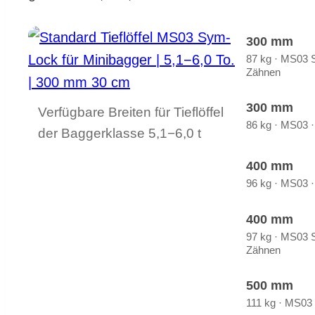
300 mm
87 kg · MS03 S
Zäh­nen
300 mm
Ver­füg­ba­re Brei­ten für Tief­löf­fel
86 kg · MS03 ·
der Bag­ger­klas­se 5,1−6,0 t
400 mm
96 kg · MS03 ·
400 mm
97 kg · MS03 S
Zäh­nen
500 mm
111 kg · MS03 