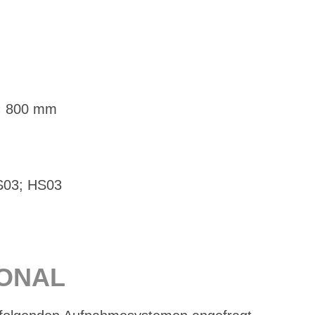
 × 800 mm
MS03; HS03
IO­NAL