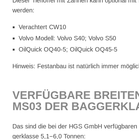
Die­ser Tief­löf­fel mit Zäh­nen kann op­tio­nal mit
wer­den:
Ver­ach­tert CW10
Vol­vo Mo­dell: Vol­vo S40; Vol­vo S50
Oil­Quick OQ40‑5; Oil­Quick OQ45‑5
Hin­weis: Fest­an­bau ist na­tür­lich im­mer mög­lic
VER­FÜG­BA­RE BREI­TE
MS03 DER BAG­GER­KLAS
Das sind die bei der HGS GmbH ver­füg­ba­ren Bre
ger­klas­se 5,1−6,0 Ton­nen: