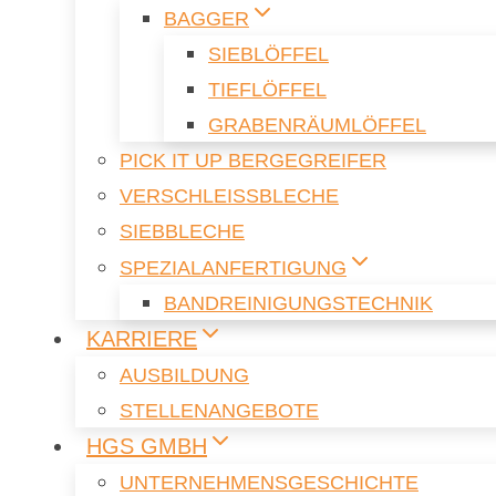
BAG­GER
SIEB­LÖF­FEL
TIEF­LÖF­FEL
GRA­BEN­RÄUM­LÖF­FEL
PICK IT UP BER­GE­G­REI­FER
VER­SCHLEISS­BLE­CHE
SIEB­BLE­CHE
SPE­ZI­AL­AN­FER­TI­GUNG
BAND­REI­NI­GUNGS­TECH­NIK
KAR­RIE­RE
AUS­BIL­DUNG
STEL­LEN­AN­GE­BO­TE
HGS GMBH
UN­TER­NEH­MENS­GE­SCHICH­TE