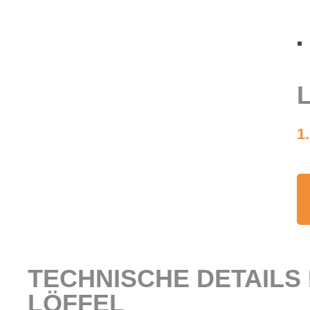
L
1
TECH­NI­SCHE DE­TAILS 
LÖF­FEL