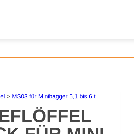
fel
>
MS03 für Mi­ni­bag­ger 5,1 bis 6 t
EF­LÖF­FEL
K FÜR MI­NI­