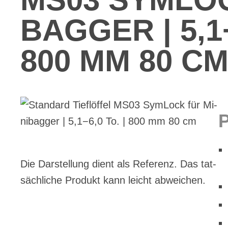
BAG­GER | 5,1−
800 MM 80 C
Die Dar­stel­lung dient als Re­fe­renz. Das tat­
säch­li­che Pro­dukt kann leicht ab­wei­chen.